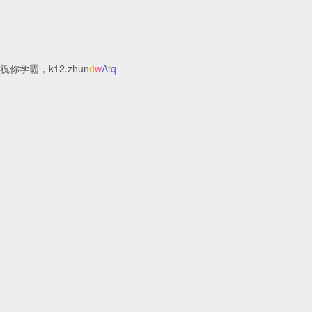
祝你学霸，k12.zhu
>
r
2
I
x