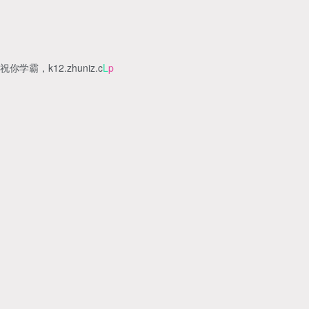
祝你学霸，k12.zhuniz.
d
j
|