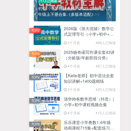
717人已阅读
初中《中学教材全解》2025-2026七八九
年级上下册合集（多版本适配）
2026版《浙大优辅》数学公
TOP2
式定理导引（小学+初中+高
中全套）PDF
3个月前
498人已阅读
2025杨奇函写作课全套43讲
TOP3
（分龄版/年龄阶段分类）
4个月前
487人已阅读
【Katie老师】初中语法全套
TOP4
知识讲解+1400题精练
3个月前
420人已阅读
清华帅爸数学思维（抖音）|
TOP5
小学+初中课程视频合集
4个月前
415人已阅读
乐乐课堂小学奥数1-6年级
TOP6
动画课程715集+配套练习册