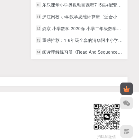
乐乐课堂小学奥数动画课程715集+配套练习册高清PDF
10
沪江网校 小学数学思维计算班（适合小学三四年级）MP4视频课+PDF讲义文档
11
龚京 小学数学 2020春 小学二年级数学春季班
12
重磅推荐：1-6年级全套的清华附小小学 人教版数学动画视频课
13
阅读理解练习册《Read And Sequence Mats》全2册PDF
14
扫码加微信