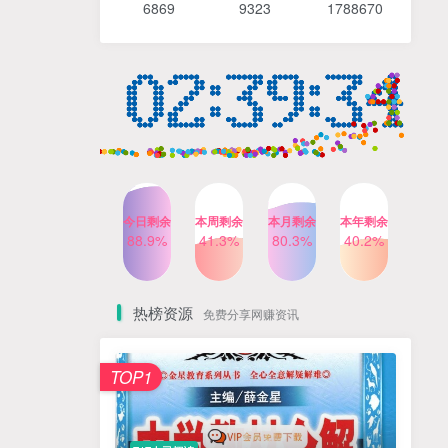
6869 9
323 1
788670
4个月前
487人已阅读
【Katie老师】初中语法全套
TOP4
知识讲解+1400题精练
3个月前
420人已阅读
清华帅爸数学思维（抖音）|
TOP5
小学+初中课程视频合集
4个月前
415人已阅读
乐乐课堂小学奥数1-6年级
TOP6
今日剩余
本周剩余
本月剩余
本年剩余
动画课程715集+配套练习册
88.9%
41.3%
80.3%
40.2%
高清PDF
6个月前
412人已阅读
热榜资源
免费分享网赚资讯
TOP1