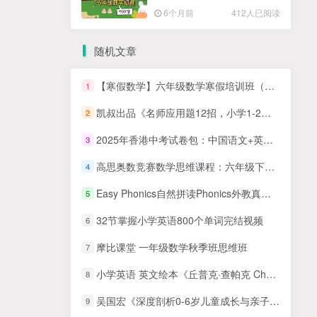
高清PDF
6个月前
412人已阅读
随机文章
【寒假数学】六年级数学寒假培训班（勤思在线-李士超）
1
凯叔出品《名师应用题12招，小学1-2年级应用题专题学习》MP4视频课，百度网盘下载，1，2年级应用题辅导学习课程
2
2025年香港中考试卷包：中国语文+英语+数学
3
高思奥数竞赛数学思维课程：六年级下册20讲全MP4视频+PDF课本讲义
4
Easy Phonics自然拼读Phonics外教真人教学视频，1-3阶段全34集，1080P高清视频
5
32节掌握小学英语800个单词完结视频
6
摩比课堂 一年级数学秋季班思维班
7
小学英语 英文绘本《丘普克·查帕克 Chupuk Chapaak》
8
吴国宏《深度剖析0-6岁儿童成长与亲子问题》亲子教育
9