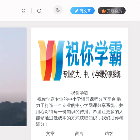
写文章
开通会员
热榜资源
免费分享网赚资讯
TOP1
717人已阅读
初中《中学教材全解》2025-2026七八九
年级上下册合集（多版本适配）
祝你学霸
祝你学霸专业的中小学辅导课程分享平台 致
2026版《浙大优辅》数学公
力于打造一个专业的中小学网课分享系统，并
TOP2
式定理导引（小学+初中+高
用心对待每一份知识的传播。希望让更多的人
中全套）PDF
能够通过低成本的方式获取知识，我们助你考
3个月前
498人已阅读
满分！
2025杨奇函写作课全套43讲
TOP3
文章
留言 访客
（分龄版/年龄阶段分类）