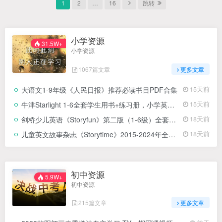
1
2
…
16
跳转
小学资源
31.5W+
小学资源
1067篇文章
更多文章
大语文1-9年级《人民日报》推荐必读书目PDF合集
15天前
牛津Starlight 1-6全套学生用书+练习册，小学英语教材
15天前
剑桥少儿英语《Storyfun》第二版（1-6级）全套教材
18天前
儿童英文故事杂志《Storytime》2015-2024年全套合集，适合4-9岁
18天前
初中资源
5.9W+
初中资源
215篇文章
更多文章