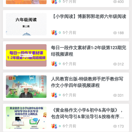
5个月前
400
【小学阅读】博新郭郭老师六年级阅读
5个月前
188
每日一段作文素材课1-2年级第123期完
结视频课程
6个月前
312
人民教育出版-特级教师手把手教你写
作文小学四年级视频课程
6个月前
331
《黄金格作文小学&初中&高中版》，
包含词句导引&章法导引&按格有序作
文训练法三大方法 视频+教材
6个月前
173