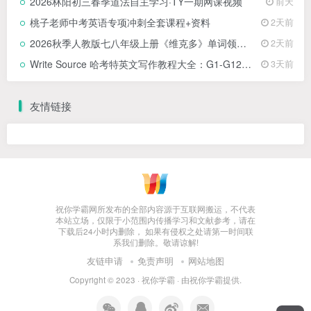
2026林阳初三春季道法自主学习·TY一期网课视频
前天
桃子老师中考英语专项冲刺全套课程+资料
2天前
2026秋季人教版七八年级上册《维克多》单词领读视频
2天前
Write Source 哈考特英文写作教程大全：G1-G12全套教材 + G1-G2配套视频
3天前
友情链接
祝你学霸网所发布的全部内容源于互联网搬运，不代表
本站立场，仅限于小范围内传播学习和文献参考，请在
下载后24小时内删除， 如果有侵权之处请第一时间联
系我们删除。敬请谅解!
友链申请
免责声明
网站地图
Copyright © 2023 ·
祝你学霸
· 由
祝你学霸
提供.