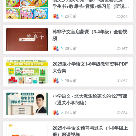
学生书+教师书+音频+练习册（听说语
法阅读）
26天前
205
韩非子文言启蒙课（3-4年级）全套视
频
26天前
167
2025版小学语文1-6年级教辅资料PDF
大合集
26天前
357
小学语文 · 北大派派给家长的127节课
（通关小学阅读）
34天前
284
2025小学语文预习与过关（1-6年级上
册）网课视频