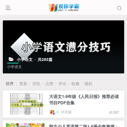
小学语文
共285篇
小学语文
排序
更新
浏览
点赞
评论
收藏
随机
大语文1-9年级《人民日报》推荐必读
书目PDF合集
15天前
297
朗文少儿英语第二版1-6册全套资源：