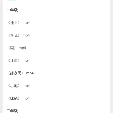
一年级
《池上》.mp4
《春晓》.mp4
《画》.mp4
《江南》.mp4
《静夜思》.mp4
《小池》.mp4
《咏鹅》.mp4
二年级