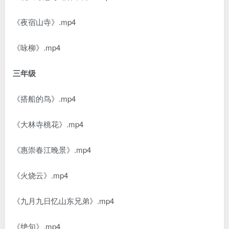
《夜宿山寺》.mp4
《咏柳》.mp4
三年级
《搭船的鸟》.mp4
《大林寺桃花》.mp4
《惠崇春江晚景》.mp4
《火烧云》.mp4
《九月九日忆山东兄弟》.mp4
《绝句》.mp4