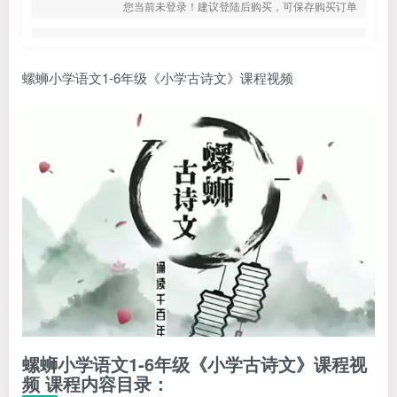
您当前未登录！建议登陆后购买，可保存购买订单
螺蛳小学语文1-6年级《小学古诗文》课程视频
螺蛳小学语文1-6年级《小学古诗文》课程视
频 课程内容目录：