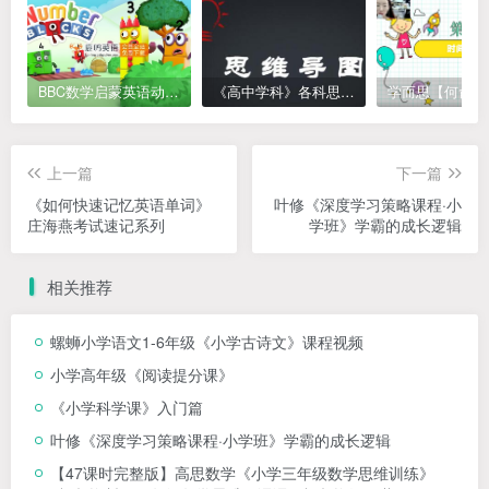
BBC数学启蒙英语动画Numberblocks数字积木，全七季共161集，1080P高清视频带英文字幕
《高中学科》各科思维导图
上一篇
下一篇
《如何快速记忆英语单词》
叶修《深度学习策略课程·小
庄海燕考试速记系列
学班》学霸的成长逻辑
相关推荐
螺蛳小学语文1-6年级《小学古诗文》课程视频
小学高年级《阅读提分课》
《小学科学课》入门篇
叶修《深度学习策略课程·小学班》学霸的成长逻辑
【47课时完整版】高思数学《小学三年级数学思维训练》