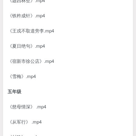
《题西林壁》.mp4
《铁杵成针》.mp4
《王戎不取道旁李.mp4
《夏日绝句》.mp4
《宿新市徐公店》.mp4
《雪梅》.mp4
五年级
《慈母情深》 .mp4
《从军行》 .mp4