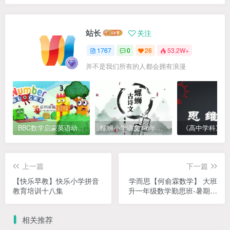
站长
关注
1767
0
26
53.2W+
并不是我们所有的人都会拥有浪漫
BBC数学启蒙英语动画Numberblocks数字积木，全七季共161集，1080P高清视频带英文字幕
螺蛳小学语文1-6年级《小学古诗文》课程视频
上一篇
下一篇
【快乐早教】快乐小学拼音
学而思【何俞霖数学】 大班
教育培训十八集
升一年级数学勤思班-暑期幼
升小数学课程(资源合计
13.90GB）百度网盘下载
相关推荐