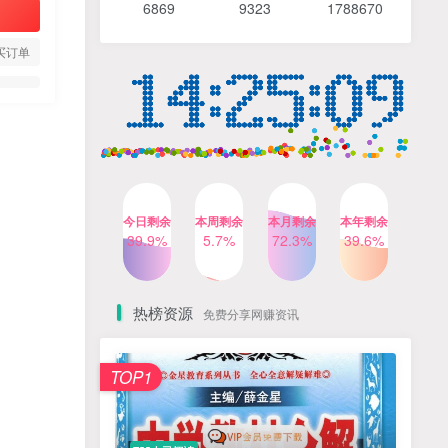
6869 9
323 1
788670
4个月前
492人已阅读
【Katie老师】初中语法全套
TOP4
买订单
知识讲解+1400题精练
3个月前
420人已阅读
清华帅爸数学思维（抖音）|
TOP5
小学+初中课程视频合集
4个月前
416人已阅读
乐乐课堂小学奥数1-6年级
TOP6
今日剩余
本周剩余
本月剩余
本年剩余
动画课程715集+配套练习册
39.9%
5.7%
72.3%
39.6%
高清PDF
6个月前
413人已阅读
热榜资源
免费分享网赚资讯
TOP1