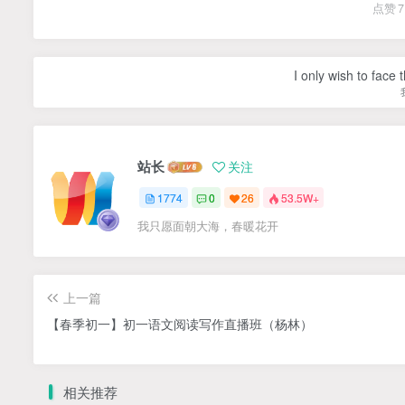
点赞
7
I only wish to face 
站长
关注
1774
0
26
53.5W+
我只愿面朝大海，春暖花开
上一篇
【春季初一】初一语文阅读写作直播班（杨林）
相关推荐