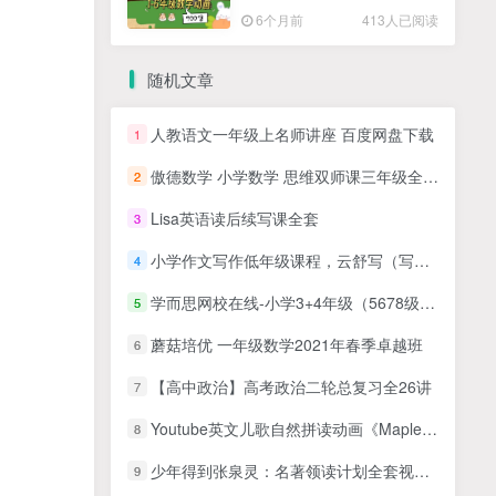
高清PDF
6个月前
413人已阅读
随机文章
人教语文一年级上名师讲座 百度网盘下载
1
傲德数学 小学数学 思维双师课三年级全年班
2
Lisa英语读后续写课全套
3
小学作文写作低年级课程，云舒写（写作素材课，听完就会写作文系列）小学1-2年级【完结】百度网盘下载
4
学而思网校在线-小学3+4年级（5678级）数学思维培养网课MP4视频PDF教材
5
蘑菇培优 一年级数学2021年春季卓越班
6
【高中政治】高考政治二轮总复习全26讲
7
Youtube英文儿歌自然拼读动画《Maple Leaf Learning》全410集，1080P高清视频带英文字幕，百度网盘下载！
8
少年得到张泉灵：名著领读计划全套视频+配套资料
9