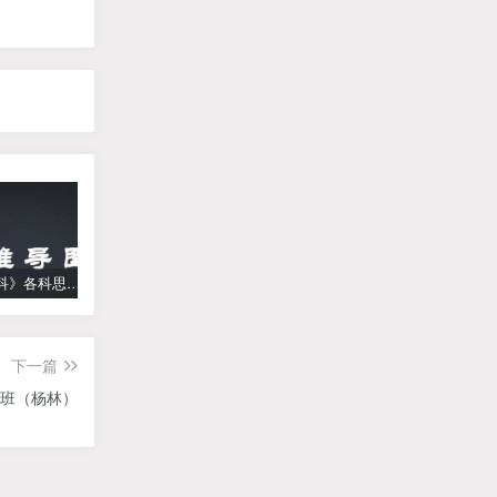
《高中学科》各科思维导图
学而思【何俞霖数学】 大班升一年级数学勤思班-暑期幼升小数学课程(资源合计13.90GB）百度网盘下载
【乐乐课堂】小学数学同步学1-6年级全套动画课程(人教版) 《乐乐课堂天天练数学》知识点讲解动画视频
下一篇
班（杨林）