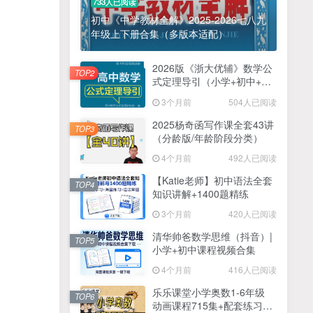
733人已阅读
初中《中学教材全解》2025-2026七八九
年级上下册合集（多版本适配）
2026版《浙大优辅》数学公
TOP2
式定理导引（小学+初中+高
中全套）PDF
3个月前
504人已阅读
2025杨奇函写作课全套43讲
TOP3
（分龄版/年龄阶段分类）
4个月前
492人已阅读
【Katie老师】初中语法全套
TOP4
知识讲解+1400题精练
3个月前
420人已阅读
清华帅爸数学思维（抖音）|
TOP5
小学+初中课程视频合集
4个月前
416人已阅读
乐乐课堂小学奥数1-6年级
TOP6
动画课程715集+配套练习册