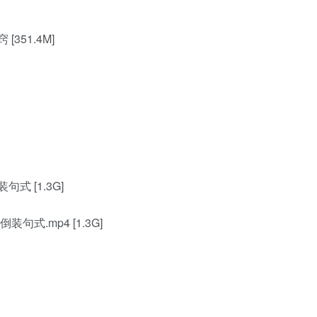
51.4M]
 [1.3G]
式.mp4 [1.3G]