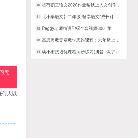
杨荷初二语文2026作业帮秋上人文创作自主学习TY·A+4期网课视频
10
【小学语文】二年级“畅享语文”成长计划年卡（5-8级）全45讲
11
Peggy老师精讲RAZ全套视频600+集
12
高思奥数竞赛数学思维课程：六年级上册20讲全MP4视频+PDF课本讲义
13
幼小衔接培优课程同步练习(拼音+识字+数学)3份PDF电子版文档百度网盘下载
14
习无
任何人以