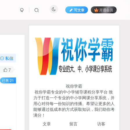
写文章
开通会员
热榜资源
免费分享网赚资讯
TOP1
私信
733人已阅读
7
初中《中学教材全解》2025-2026七八九
已售 21
年级上下册合集（多版本适配）
祝你学霸
祝你学霸专业的中小学辅导课程分享平台 致
2026版《浙大优辅》数学公
力于打造一个专业的中小学网课分享系统，并
TOP2
式定理导引（小学+初中+高
用心对待每一份知识的传播。希望让更多的人
中全套）PDF
能够通过低成本的方式获取知识，我们助你考
3个月前
504人已阅读
满分！
2025杨奇函写作课全套43讲
TOP3
文章
留言 访客
（分龄版/年龄阶段分类）