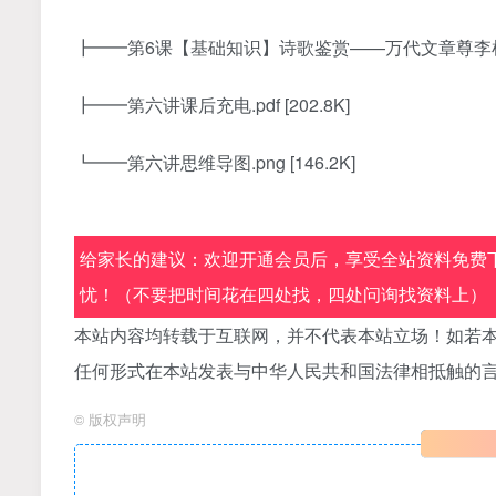
┣━━第6课【基础知识】诗歌鉴赏——万代文章尊李杜.mp
┣━━第六讲课后充电.pdf [202.8K]
┗━━第六讲思维导图.png [146.2K]
给家长的建议：欢迎开通会员后，享受全站资料免费下
忧！（不要把时间花在四处找，四处问询找资料上）
本站内容均转载于互联网，并不代表本站立场！如若本
任何形式在本站发表与中华人民共和国法律相抵触的
©
版权声明