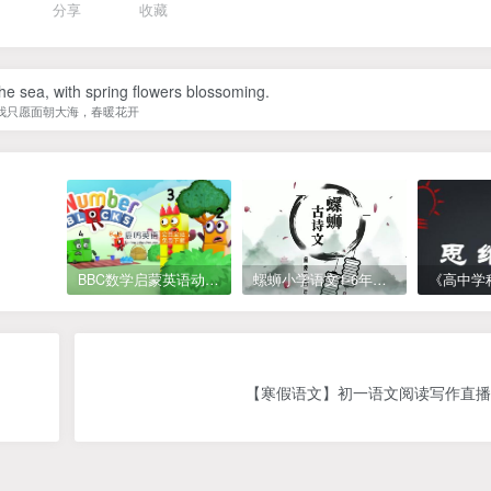
分享
收藏
the sea, with spring flowers blossoming.
我只愿面朝大海，春暖花开
BBC数学启蒙英语动画Numberblocks数字积木，全七季共161集，1080P高清视频带英文字幕
螺蛳小学语文1-6年级《小学古诗文》课程视频
【寒假语文】初一语文阅读写作直播