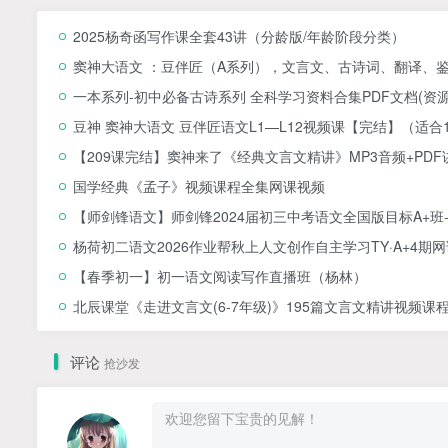
2025杨奇函写作课全套43讲（分龄版/年龄阶段分类）
窦神大语文 ：豆伴匠（A系列），文言文、古诗词、翻译、鉴赏
一本系列-初中必备古诗系列 全科学习资料合集PDF文档(资源合
豆神 窦神大语文 豆伴匠语文L1—L12视频课【完结】（适合
【209课完结】窦神来了《经典文言文精讲》MP3音频+P
国学经典《孟子》视频课程全集网课视频
【师剑锋语文】师剑锋2024届初三中考语文全国版目标A+班-20
杨荷初二语文2026作业帮秋上人文创作自主学习TY·A+4期
【春季初一】初一语文阅读写作直播班（杨林）
北辰课堂《走进文言文(6-7年级)》195篇文言文精讲视频课程
评论
抢沙发