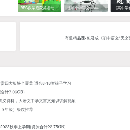
BBC数学启蒙英语动画Numberblocks数字积木，全七季共161集，1080P高清视频带英文字幕
螺蛳小学语文1-6年级《小学古诗文》课程视频
有道精品课-包君成《初中语文“天之
四大板块全覆盖 适合8-18岁孩子学习
计7.06GB）
DF讲义资料，大语文中学文言文知识讲解视频
1-9年级）极度推荐
23秋季上学期(资源合计22.75GB）