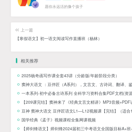
愿你永远活的像个孩子
上一篇
【寒假语文】初一语文阅读写作直播班（杨林）
相关推荐
2025杨奇函写作课全套43讲（分龄版/年龄阶段分类）
窦神大语文 ：豆伴匠（A系列），文言文、古诗词、翻译、鉴赏
一本系列-初中必备古诗系列 全科学习资料合集PDF文档(资源合
【209课完结】窦神来了《经典文言文精讲》MP3音频+P
豆神 窦神大语文 豆伴匠语文L1—L12视频课【完结】（适合
国学经典《孟子》视频课程全集网课视频
【师剑锋语文】师剑锋2024届初三中考语文全国版目标A+班-20