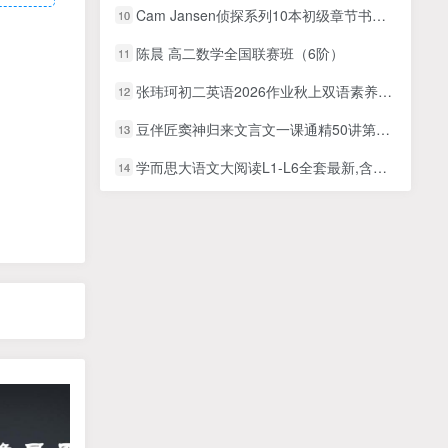
Cam Jansen侦探系列10本初级章节书（PDF+MP3），6-10岁适用
10
陈晨 高二数学全国联赛班（6阶）
11
张玮珂初二英语2026作业秋上双语素养自主学习·TY·S5期网课视频
12
豆伴匠窦神归来文言文一课通精50讲第一季（四年级-初三）全套视频+资料
13
学而思大语文大阅读L1-L6全套最新,含视频+课件+资料
14