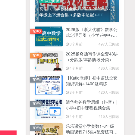
713人已阅读
初中《中学教材全解》2025-2026七八九
年级上下册合集（多版本适配）
2026版《浙大优辅》数学公
TOP2
式定理导引（小学+初中+高
中全套）PDF
3个月前
497人已阅读
2025杨奇函写作课全套43讲
TOP3
（分龄版/年龄阶段分类）
4个月前
486人已阅读
【Katie老师】初中语法全套
TOP4
知识讲解+1400题精练
3个月前
420人已阅读
清华帅爸数学思维（抖音）|
TOP5
小学+初中课程视频合集
4个月前
415人已阅读
乐乐课堂小学奥数1-6年级
TOP6
动画课程715集+配套练习册