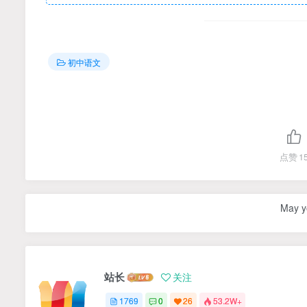
初中语文
点赞
1
May yo
站长
关注
1769
0
26
53.2W+