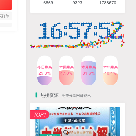
6869 9
323 1
788670
4个月前
486人已阅读
【Katie老师】初中语法全套
TOP4
买订单
知识讲解+1400题精练
3个月前
420人已阅读
清华帅爸数学思维（抖音）|
TOP5
小学+初中课程视频合集
4个月前
415人已阅读
乐乐课堂小学奥数1-6年级
TOP6
今日剩余
本周剩余
本月剩余
本年剩余
动画课程715集+配套练习册
29.3%
47.0%
81.6%
40.4%
高清PDF
6个月前
412人已阅读
热榜资源
免费分享网赚资讯
TOP1