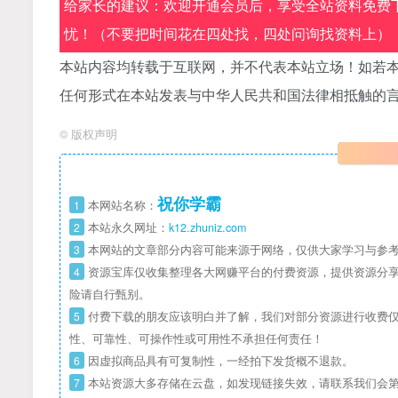
给家长的建议：欢迎开通会员后，享受全站资料免费下
忧！（不要把时间花在四处找，四处问询找资料上）
本站内容均转载于互联网，并不代表本站立场！如若本
任何形式在本站发表与中华人民共和国法律相抵触的
©
版权声明
祝你学霸
1
本网站名称：
2
本站永久网址：
k12.zhuniz.com
3
本网站的文章部分内容可能来源于网络，仅供大家学习与参考
4
资源宝库仅收集整理各大网赚平台的付费资源，提供资源分享
险请自行甄别。
5
付费下载的朋友应该明白并了解，我们对部分资源进行收费仅
性、可靠性、可操作性或可用性不承担任何责任！
6
因虚拟商品具有可复制性，一经拍下发货概不退款。
7
本站资源大多存储在云盘，如发现链接失效，请联系我们会