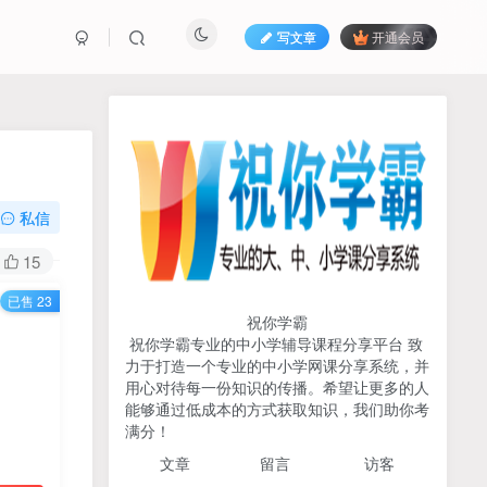
写文章
开通会员
热榜资源
免费分享网赚资讯
TOP1
私信
713人已阅读
15
初中《中学教材全解》2025-2026七八九
已售 23
年级上下册合集（多版本适配）
祝你学霸
祝你学霸专业的中小学辅导课程分享平台 致
2026版《浙大优辅》数学公
力于打造一个专业的中小学网课分享系统，并
TOP2
式定理导引（小学+初中+高
用心对待每一份知识的传播。希望让更多的人
中全套）PDF
能够通过低成本的方式获取知识，我们助你考
3个月前
497人已阅读
满分！
2025杨奇函写作课全套43讲
TOP3
文章
留言 访客
（分龄版/年龄阶段分类）