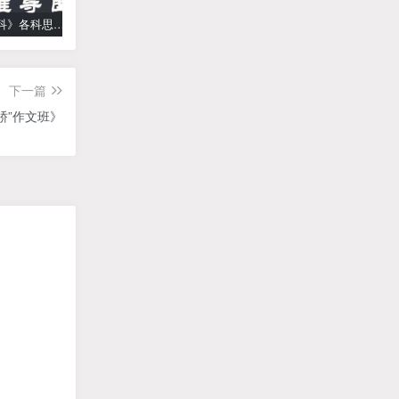
《高中学科》各科思维导图
学而思【何俞霖数学】 大班升一年级数学勤思班-暑期幼升小数学课程(资源合计13.90GB）百度网盘下载
【乐乐课堂】小学数学同步学1-6年级全套动画课程(人教版) 《乐乐课堂天天练数学》知识点讲解动画视频
下一篇
骄”作文班》