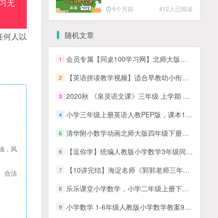
习无
高清PDF
6个月前
412人已阅读
随机文章
任何人以
会员专属【同桌100学习网】北师大版小学英语四年级下册同步教学视频(王新芳)
1
【英语拼读教学视频】适合早教幼小衔接，启蒙阶段美式英语启蒙教程之音标自然拼读教学动画 【30集全】百度网盘下载
2
2020秋 《泉灵语文课》三年级 上学期 24讲带讲义MP4课程视频
3
小学三年级上册英语人教PEP版，课本1-6单元单词发音教学视频课
4
清华附小数学动画北师大版四年级下册（27集MP4动画视频完整版）
5
钱，风
【逗你学】统编人教版小学数学3年级同步学
6
【10讲完结】海淀名师《郭郭老师三年级阅读理解》十周特训班网课MP4视频课程+PDF文档
7
、合法
乐乐课堂小学数学，小学二年级上册下册通用版教材同步课堂+二年级奥数课程视频
8
小学数学 1-6年级人教版小学数学教案97套 小学教师可参考
9