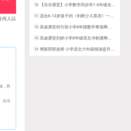
【乐乐课堂】小学数学同步学1-6年级全套动画课程(通用版) 分上下两册《乐乐课堂天天练数学》动画视频课
10
适合6-12岁孩子的《剑桥少儿英语》一级+二级+三级 学而思教学讲义+视频！
11
任何人以
高途课堂何引琼小学6年级数学寒假网课视频
12
高途课堂刘婷小学6年级语文冲刺课网课视频
13
博新郭郭老师 小学语文六年级阅读提升课（完结）
14
钱，风
、合法