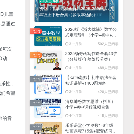
725人已阅读
初中《中学教材全解》2025-2026七八九
3D儿童
年级上下册合集（多版本适配）
标是通过
2026版《浙大优辅》数学公
TOP2
式定理导引（小学+初中+高
中全套）PDF
3个月前
502人已阅读
保每次
2025杨奇函写作课全套43讲
TOP3
D动
（分龄版/年龄阶段分类）
4个月前
489人已阅读
【Katie老师】初中语法全套
TOP4
知识讲解+1400题精练
娱乐性，
3个月前
420人已阅读
我们希望
清华帅爸数学思维（抖音）|
TOP5
小学+初中课程视频合集
4个月前
415人已阅读
妙的音
乐乐课堂小学奥数1-6年级
TOP6
动画课程715集+配套练习册