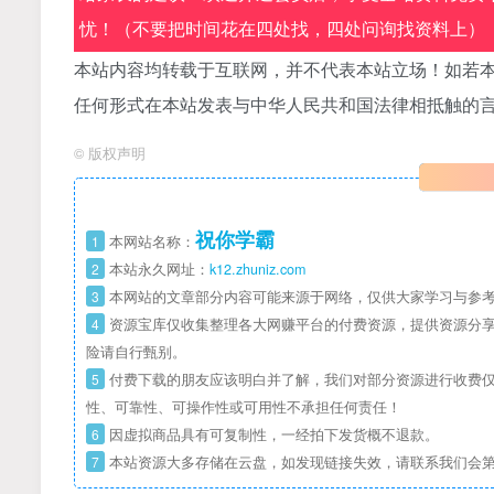
忧！（不要把时间花在四处找，四处问询找资料上）
本站内容均转载于互联网，并不代表本站立场！如若本
任何形式在本站发表与中华人民共和国法律相抵触的
©
版权声明
祝你学霸
1
本网站名称：
2
本站永久网址：
k12.zhuniz.com
3
本网站的文章部分内容可能来源于网络，仅供大家学习与参考
4
资源宝库仅收集整理各大网赚平台的付费资源，提供资源分享
险请自行甄别。
5
付费下载的朋友应该明白并了解，我们对部分资源进行收费仅
性、可靠性、可操作性或可用性不承担任何责任！
6
因虚拟商品具有可复制性，一经拍下发货概不退款。
7
本站资源大多存储在云盘，如发现链接失效，请联系我们会