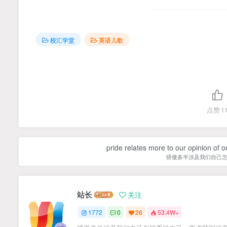
校汇学堂
英语儿歌
点赞
1
pride relates more to our opinion of o
骄傲多半涉及我们自己
站长
关注
1772
0
26
53.4W+