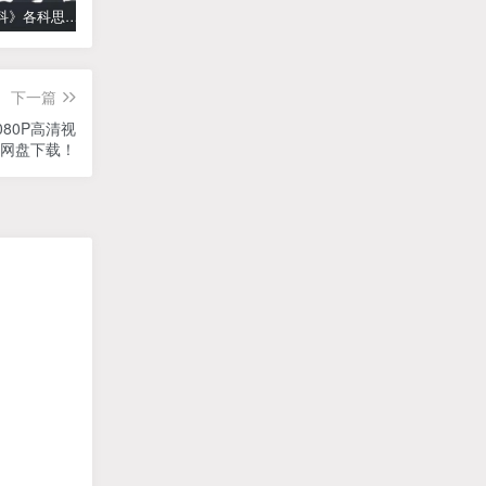
《高中学科》各科思维导图
学而思【何俞霖数学】 大班升一年级数学勤思班-暑期幼升小数学课程(资源合计13.90GB）百度网盘下载
【乐乐课堂】小学数学同步学1-6年级全套动画课程(人教版) 《乐乐课堂天天练数学》知识点讲解动画视频
下一篇
080P高清视
度网盘下载！