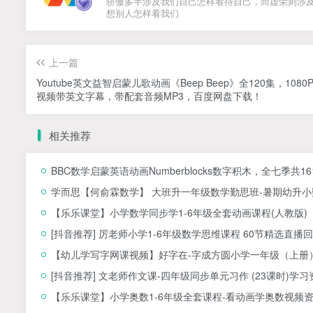
骄傲多半涉及我们自己怎样看待自己，而虚荣则涉
想别人怎样看我们
上一篇
Youtube英文益智启蒙儿歌动画《Beep Beep》全120集，1080
视频带英文字幕，带配套音频MP3，百度网盘下载！
相关推荐
BBC数学启蒙英语动画Numberblocks数字积木，全七季共1
学而思【何俞霖数学】 大班升一年级数学勤思班-暑期幼升小数
【乐乐课堂】小学数学同步学1-6年级全套动画课程(人教版
[抖音推荐] 厉老师小学1-6年级数学思维课程 60节精选直播回
【幼儿学写字网课视频】好字在-字成方圆小学一年级（上册）
[抖音推荐] 文老师作文课-四年级同步单元习作 (23课时)学习
【乐乐课堂】小学奥数1-6年级全套课程-看动画学奥数视频