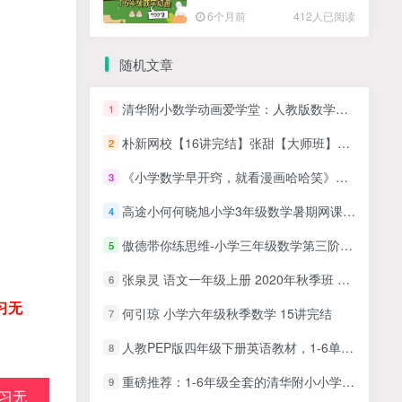
高清PDF
6个月前
412人已阅读
随机文章
清华附小数学动画爱学堂：人教版数学动画一年级下册
1
朴新网校【16讲完结】张甜【大师班】小学英语词汇+语法知识 视频课程
2
《小学数学早开窍，就看漫画哈哈笑》PDF电子书(全10册)
3
高途小何何晓旭小学3年级数学暑期网课视频
4
傲德带你练思维-小学三年级数学第三阶全套高清视频课程资源合计43.86GB
5
张泉灵 语文一年级上册 2020年秋季班 百度网盘下载
6
习无
何引琼 小学六年级秋季数学 15讲完结
7
人教PEP版四年级下册英语教材，1-6单元单词词汇发音教学视频课
8
重磅推荐：1-6年级全套的清华附小小学 人教版数学动画视频课
9
习无