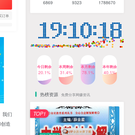
6869 9
323 1
788670
4个月前
489人已阅读
【Katie老师】初中语法全套
TOP4
买订单
知识讲解+1400题精练
3个月前
420人已阅读
清华帅爸数学思维（抖音）|
TOP5
小学+初中课程视频合集
4个月前
415人已阅读
乐乐课堂小学奥数1-6年级
TOP6
今日剩余
本周剩余
本月剩余
本年剩余
动画课程715集+配套练习册
20.1%
31.4%
78.1%
40.1%
高清PDF
6个月前
412人已阅读
热榜资源
免费分享网赚资讯
TOP1
。我们
和创造