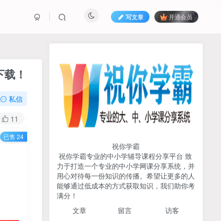
写文章
开通会员
热榜资源
免费分享网赚资讯
盘下载！
TOP1
私信
725人已阅读
11
初中《中学教材全解》2025-2026七八九
已售 24
年级上下册合集（多版本适配）
祝你学霸
祝你学霸专业的中小学辅导课程分享平台 致
2026版《浙大优辅》数学公
力于打造一个专业的中小学网课分享系统，并
TOP2
式定理导引（小学+初中+高
用心对待每一份知识的传播。希望让更多的人
中全套）PDF
能够通过低成本的方式获取知识，我们助你考
3个月前
502人已阅读
满分！
2025杨奇函写作课全套43讲
TOP3
文章
留言 访客
（分龄版/年龄阶段分类）