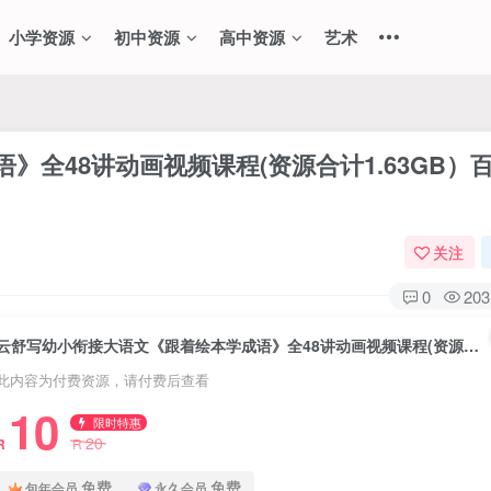
小学资源
初中资源
高中资源
艺术
全48讲动画视频课程(资源合计1.63GB）
关注
0
203
云舒写幼小衔接大语文《跟着绘本学成语》全48讲动画视频课程(资源合计1.63GB）百度网盘下载
此内容为付费资源，请付费后查看
10
限时特惠
20
R
R
免费
免费
包年会员
永久会员