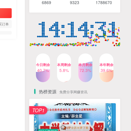
6869 9
323 1
788670
4个月前
492人已阅读
【Katie老师】初中语法全套
TOP4
知识讲解+1400题精练
买订单
3个月前
420人已阅读
清华帅爸数学思维（抖音）|
TOP5
小学+初中课程视频合集
4个月前
416人已阅读
乐乐课堂小学奥数1-6年级
TOP6
今日剩余
本周剩余
本月剩余
本年剩余
动画课程715集+配套练习册
40.7%
5.8%
72.3%
39.6%
高清PDF
6个月前
413人已阅读
热榜资源
免费分享网赚资讯
TOP1