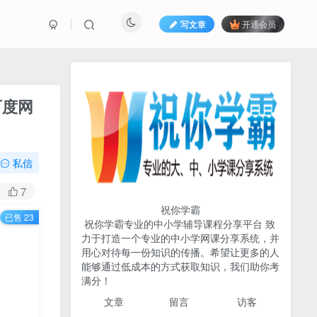
写文章
开通会员
热榜资源
免费分享网赚资讯
百度网
TOP1
私信
733人已阅读
初中《中学教材全解》2025-2026七八九
7
年级上下册合集（多版本适配）
祝你学霸
已售 23
祝你学霸专业的中小学辅导课程分享平台 致
2026版《浙大优辅》数学公
力于打造一个专业的中小学网课分享系统，并
TOP2
式定理导引（小学+初中+高
用心对待每一份知识的传播。希望让更多的人
中全套）PDF
能够通过低成本的方式获取知识，我们助你考
3个月前
504人已阅读
满分！
2025杨奇函写作课全套43讲
TOP3
文章
留言 访客
（分龄版/年龄阶段分类）