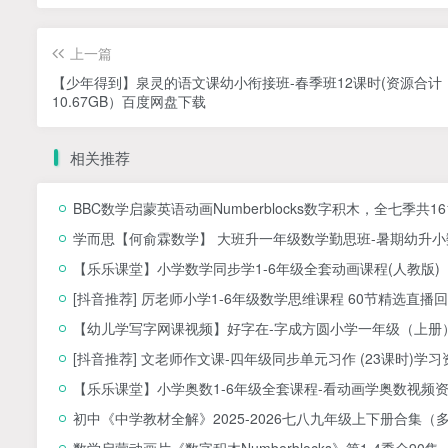
上一篇
【少年得到】泉灵的语文课幼小衔接班-春季班12课时(资源合计
10.67GB）百度网盘下载
相关推荐
BBC数学启蒙英语动画Numberblocks数字积木，全七季共1
学而思【何俞霖数学】 大班升一年级数学勤思班-暑期幼升小数
【乐乐课堂】小学数学同步学1-6年级全套动画课程(人教版
[抖音推荐] 厉老师小学1-6年级数学思维课程 60节精选直播回
【幼儿学写字网课视频】好字在-字成方圆小学一年级（上册）
[抖音推荐] 文老师作文课-四年级同步单元习作 (23课时)学习
【乐乐课堂】小学奥数1-6年级全套课程-看动画学奥数视频
初中《中学教材全解》2025-2026七八九年级上下册合集（
数学启蒙动画片《数字积木Numberblocks》第1-4季全90集