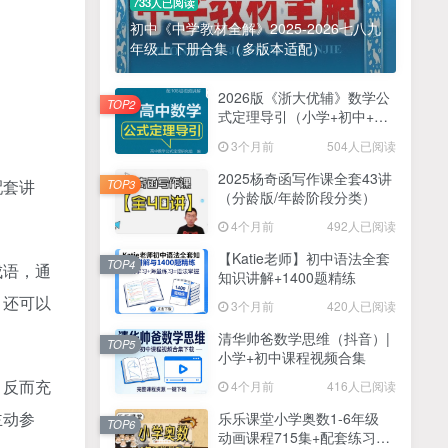
733人已阅读
初中《中学教材全解》2025-2026七八九
年级上下册合集（多版本适配）
2026版《浙大优辅》数学公
TOP2
式定理导引（小学+初中+高
中全套）PDF
3个月前
504人已阅读
2025杨奇函写作课全套43讲
配套讲
TOP3
（分龄版/年龄阶段分类）
4个月前
492人已阅读
【Katie老师】初中语法全套
TOP4
成语，通
知识讲解+1400题精练
，还可以
3个月前
420人已阅读
清华帅爸数学思维（抖音）|
TOP5
小学+初中课程视频合集
，反而充
4个月前
416人已阅读
主动参
乐乐课堂小学奥数1-6年级
TOP6
动画课程715集+配套练习册