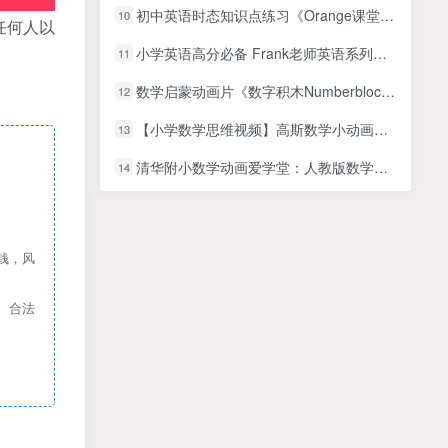
初中英语时态知识点练习《Orange课堂 时态填空专项训练600题》练习+答案PDF
10
任何人以
小学英语高分必备 Frank老师英语系列视频：新概念第一、二册视频课、自然拼读背单词和极简音标课
11
数学启蒙动画片《数字积木Numberblocks》第1-4季全90集
12
【小学数学思维视频】高斯数学小动画，配套小学1-6年级数学课堂知识点动画教学视频MP4，百度网盘下载
13
清华附小数学动画爱学堂：人教版数学动画三年级下册（29课MP4视频完整版）
14
钱，风
、合法