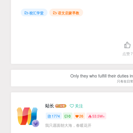
校汇学堂
语文启蒙早教
点赞
7
Only they who fulfill their duties 
只有在日
站长
关注
1774
0
26
53.5W+
我只愿面朝大海，春暖花开