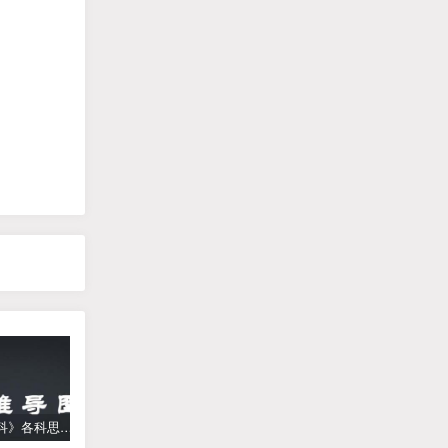
《高中学科》各科思维导图
学而思【何俞霖数学】 大班升一年级数学勤思班-暑期幼升小数学课程(资源合计13.90GB）百度网盘下载
【乐乐课堂】小学数学同步学1-6年级全套动画课程(人教版) 《乐乐课堂天天练数学》知识点讲解动画视频