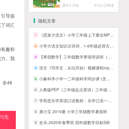
高清PDF
6个月前
413人已阅读
，引导孩
随机文章
宽了词汇
《思泉大语文》小学三年级上下册全MP4视频+ PDF讲义课程，（可在线试看）
1
小学大语文知识古诗词，1-6年级必背古诗75首（原文+mp3音频）百度网盘下载
2
加有趣和
【寒假数学】三年级数学寒假培训班（勤思在线-王睿）
3
能力。我
语文《写作文，从玩开始》视频课程mp4全6集
4
小象科学小学一二年级科学同步课 (含上下2个学期) 百度网盘下载
5
全48
人教版PEP（三年级起点英语）三年级下册课本同步视频课程45课时MP4视频
6
学而思乐学英语口语教程：乐学口语一级7讲全，MP4视频课程
7
龚小宝 2019暑 小学三年级数学暑假班
8
习无
史乐-2020年春季班 四年级数学目标S班
9