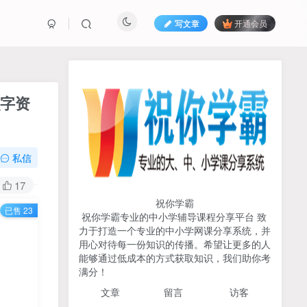
写文章
开通会员
热榜资源
免费分享网赚资讯
识字资
TOP1
私信
718人已阅读
初中《中学教材全解》2025-2026七八九
17
年级上下册合集（多版本适配）
祝你学霸
已售 23
祝你学霸专业的中小学辅导课程分享平台 致
2026版《浙大优辅》数学公
力于打造一个专业的中小学网课分享系统，并
TOP2
式定理导引（小学+初中+高
用心对待每一份知识的传播。希望让更多的人
中全套）PDF
能够通过低成本的方式获取知识，我们助你考
3个月前
498人已阅读
满分！
2025杨奇函写作课全套43讲
TOP3
文章
留言 访客
（分龄版/年龄阶段分类）