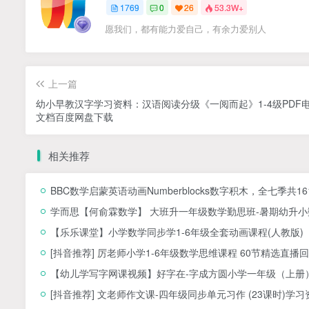
1769
0
26
53.3W+
愿我们，都有能力爱自己，有余力爱别人
上一篇
幼小早教汉字学习资料：汉语阅读分级《一阅而起》1-4级PDF
文档百度网盘下载
相关推荐
BBC数学启蒙英语动画Numberblocks数字积木，全七季共1
学而思【何俞霖数学】 大班升一年级数学勤思班-暑期幼升小数
【乐乐课堂】小学数学同步学1-6年级全套动画课程(人教版
[抖音推荐] 厉老师小学1-6年级数学思维课程 60节精选直播回
【幼儿学写字网课视频】好字在-字成方圆小学一年级（上册）
[抖音推荐] 文老师作文课-四年级同步单元习作 (23课时)学习