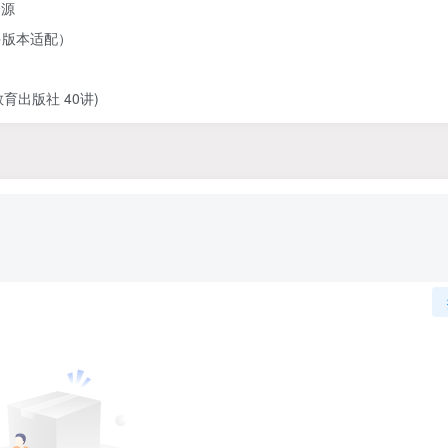
资源
多版本适配）
出版社 40讲)