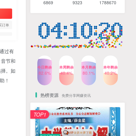
6869 9
323 1
788670
4个月前
487人已阅读
【Katie老师】初中语法全套
TOP4
知识讲解+1400题精练
买订单
3个月前
420人已阅读
清华帅爸数学思维（抖音）|
TOP5
小学+初中课程视频合集
通过有
4个月前
415人已阅读
、音节和
乐乐课堂小学奥数1-6年级
TOP6
今日剩余
本周剩余
本月剩余
本年剩余
动画课程715集+配套练习册
选择。如
82.6%
40.4%
80.1%
40.2%
高清PDF
6个月前
412人已阅读
帮助！
热榜资源
免费分享网赚资讯
TOP1