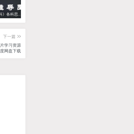
《高中学科》各科思维导图
学而思【何俞霖数学】 大班升一年级数学勤思班-暑期幼升小数学课程(资源合计13.90GB）百度网盘下载
【乐乐课堂】小学数学同步学1-6年级全套动画课程(人教版) 《乐乐课堂天天练数学》知识点讲解动画视频
下一篇
图片学习资源
度网盘下载