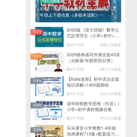
718人已阅读
初中《中学教材全解》2025-2026七八九
年级上下册合集（多版本适配）
2026版《浙大优辅》数学公
TOP2
式定理导引（小学+初中+高
中全套）PDF
3个月前
498人已阅读
2025杨奇函写作课全套43讲
TOP3
（分龄版/年龄阶段分类）
4个月前
487人已阅读
【Katie老师】初中语法全套
TOP4
知识讲解+1400题精练
3个月前
420人已阅读
清华帅爸数学思维（抖音）|
TOP5
小学+初中课程视频合集
4个月前
415人已阅读
乐乐课堂小学奥数1-6年级
TOP6
动画课程715集+配套练习册