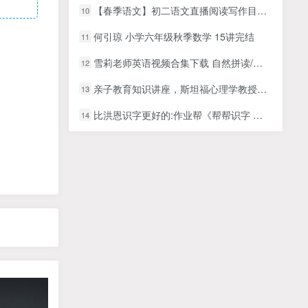
【春季语文】初二语文直播阅读写作目标班陆杰峰【5】
10
何引琼 小学六年级秋季数学 15讲完结
11
雪莉老师英语视频合集下载 自然拼读/初级语法/新概念
12
亲子教育知识讲座，斯坦福心理学教授，认识依恋关系35讲
13
比洪恩识字更好的:作业帮《帮帮识字 》幼小启蒙汉字识字资料PDF电子版文档百度网盘下载
14