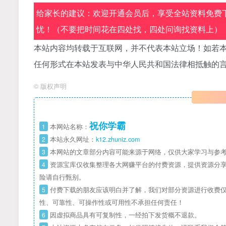
给家长的建议：欢迎开通会员后，享受全站资料免费下
忧！（不要把时间花在四处找，四处问询找资料上）
本站内容均转载于互联网，并不代表本站立场！如若本
任何形式在本站发表与中华人民共和国法律相抵触的
©
版权声明
祝你学霸
1
本网站名称：
2
本站永久网址：
k12.zhuniz.com
3
本网站的文章部分内容可能来源于网络，仅供大家学习与参考
4
资源宝库仅收集整理各大网赚平台的付费资源，提供资源分享
险请自行甄别。
5
付费下载的朋友应该明白并了解，我们对部分资源进行收费仅
性、可靠性、可操作性或可用性不承担任何责任！
6
因虚拟商品具有可复制性，一经拍下发货概不退款。