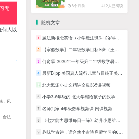
高清PDF
6个月前
412人已阅读
习无
随机文章
任何人以
魔法新概念英语（小学魔法班6-12岁学习）入门级[随到随学班]完结
1
【寒假数学】二年级数学目标S班（王金宝）
2
何俞霖-2020年一年级升二年级数学暑期培训班
3
最新Blippi美国真人流行儿童节目纯正美式英语启蒙学习，892集+，1080P高清视频带英文字幕，百度网盘下载！
4
北大派派小古文精讲全集365讲视频
5
小学3-6年级的 北大学霸给孩子的数学思维课，“傲德老师”让你的孩子成绩飞起来
6
钱，风
名师到家 4年级数学视频课 网课视频
7
、合法
《七大能力思维每日一练》幼升小思维练习共80个PDF 百度网盘下载
8
趣味学古诗，适合幼小古诗启蒙学习的60首趣味古诗JPG图片学习资源百度网盘下载
9