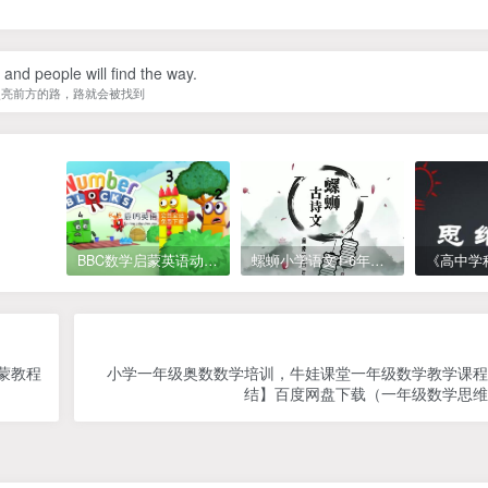
t and people will find the way.
照亮前方的路，路就会被找到
BBC数学启蒙英语动画Numberblocks数字积木，全七季共161集，1080P高清视频带英文字幕
螺蛳小学语文1-6年级《小学古诗文》课程视频
蒙教程
小学一年级奥数数学培训，牛娃课堂一年级数学教学课程
结】百度网盘下载（一年级数学思维