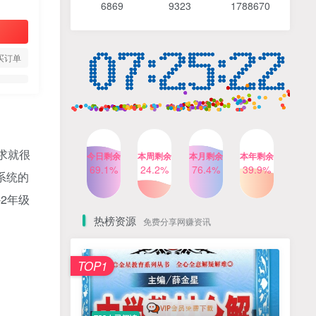
6869 9
323 1
788670
4个月前
490人已阅读
【Katie老师】初中语法全套
TOP4
知识讲解+1400题精练
买订单
3个月前
420人已阅读
清华帅爸数学思维（抖音）|
TOP5
小学+初中课程视频合集
4个月前
416人已阅读
乐乐课堂小学奥数1-6年级
TOP6
求就很
今日剩余
本周剩余
本月剩余
本年剩余
动画课程715集+配套练习册
69.1%
24.2%
76.4%
39.9%
高清PDF
系统的
6个月前
412人已阅读
-2年级
热榜资源
免费分享网赚资讯
TOP1