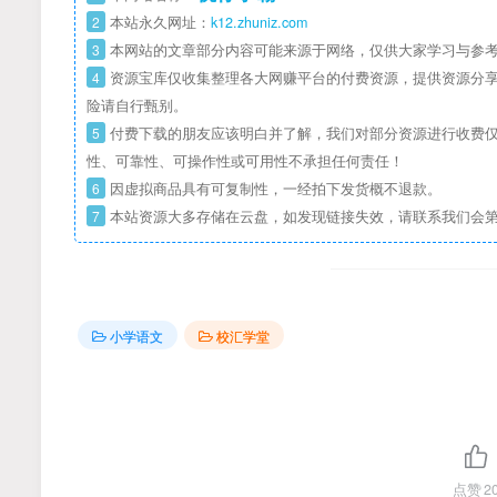
2
本站永久网址：
k12.zhuniz.com
3
本网站的文章部分内容可能来源于网络，仅供大家学习与参考
4
资源宝库仅收集整理各大网赚平台的付费资源，提供资源分享
险请自行甄别。
5
付费下载的朋友应该明白并了解，我们对部分资源进行收费仅
性、可靠性、可操作性或可用性不承担任何责任！
6
因虚拟商品具有可复制性，一经拍下发货概不退款。
7
本站资源大多存储在云盘，如发现链接失效，请联系我们会
小学语文
校汇学堂
点赞
2