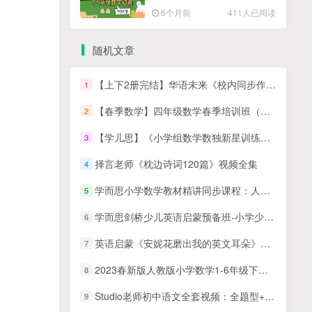
高清PDF
6个月前
411人已阅读
随机文章
【上下2册完结】华语未来《校内同步作文全解-三年级》MP4视频课，小学三年级作文写作辅导课程视频
1
【春季数学】四年级数学春季培训班（勤思在线-王睿）
2
【学儿思】《小学组数学数独新星训练营第1-4阶 》MP4视频+PDF讲义，小学数独学习培训课程视频
3
择言老师《枕边诗词120篇》视频全集
4
学而思小学数学教材精讲同步课程：人教版一年级下册数学24课（教材精讲+奥数拓展）网课MP4视频，百度网盘下载
5
学而思剑桥少儿英语启蒙预备班-小学少儿英语教程全套视频下载
6
英语启蒙《安妮花磨出我的英文耳朵》英文儿歌全套6册MP3音频+PDF文档歌词
7
2023春新版人教版小学数学1-6年级下册电子课本扫描PDF
8
Studio老师初中语文全套视频：全题型+作文课+方法课
9