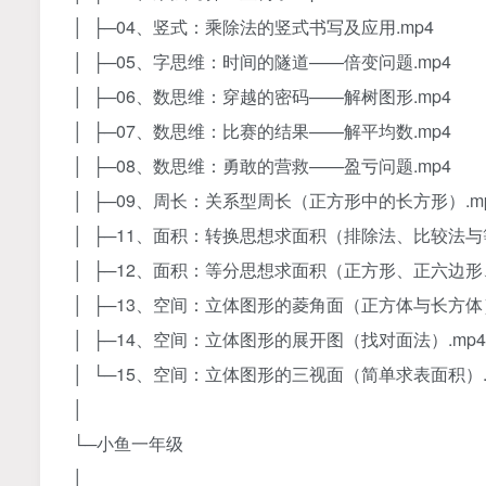
│ ├─04、竖式：乘除法的竖式书写及应用.mp4
│ ├─05、字思维：时间的隧道——倍变问题.mp4
│ ├─06、数思维：穿越的密码——解树图形.mp4
│ ├─07、数思维：比赛的结果——解平均数.mp4
│ ├─08、数思维：勇敢的营救——盈亏问题.mp4
│ ├─09、周长：关系型周长（正方形中的长方形）.m
│ ├─11、面积：转换思想求面积（排除法、比较法与等
│ ├─12、面积：等分思想求面积（正方形、正六边形
│ ├─13、空间：立体图形的菱角面（正方体与长方体）
│ ├─14、空间：立体图形的展开图（找对面法）.mp4
│ └─15、空间：立体图形的三视面（简单求表面积）.
│
└─小鱼一年级
│