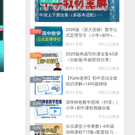
704人已阅读
初中《中学教材全解》2025-2026七八九
年级上下册合集（多版本适配）
2026版《浙大优辅》数学公
TOP2
式定理导引（小学+初中+高
中全套）PDF
3个月前
497人已阅读
2025杨奇函写作课全套43讲
TOP3
（分龄版/年龄阶段分类）
4个月前
483人已阅读
【Katie老师】初中语法全套
TOP4
知识讲解+1400题精练
3个月前
420人已阅读
清华帅爸数学思维（抖音）|
TOP5
小学+初中课程视频合集
4个月前
415人已阅读
乐乐课堂小学奥数1-6年级
TOP6
动画课程715集+配套练习册