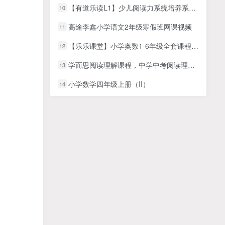
【有道乐读L1】少儿阅读力系统培养系统课程
10
高途李鑫小学语文2年级寒假班网课视频
11
【乐乐课堂】小学奥数1-6年级全套课程-看动画学奥数视频资源
12
学而思阅读理解课程，中学中考阅读理解题型讲解，考试提分必备MP4视频课程
13
小学数学四年级上册（II）
14