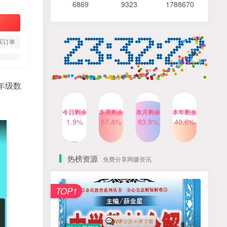
6869 9
323 1
788670
4个月前
483人已阅读
【Katie老师】初中语法全套
TOP4
知识讲解+1400题精练
买订单
3个月前
420人已阅读
清华帅爸数学思维（抖音）|
TOP5
小学+初中课程视频合集
年级数
4个月前
415人已阅读
乐乐课堂小学奥数1-6年级
TOP6
今日剩余
本周剩余
本月剩余
本年剩余
动画课程715集+配套练习册
1.9%
57.4%
83.9%
40.6%
高清PDF
6个月前
411人已阅读
热榜资源
免费分享网赚资讯
TOP1