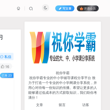
写文章
开通会员
热榜资源
免费分享网赚资讯
习
TOP1
私信
704人已阅读
初中《中学教材全解》2025-2026七八九
16
年级上下册合集（多版本适配）
祝你学霸
已售 23
祝你学霸专业的中小学辅导课程分享平台 致
2026版《浙大优辅》数学公
力于打造一个专业的中小学网课分享系统，并
TOP2
式定理导引（小学+初中+高
用心对待每一份知识的传播。希望让更多的人
中全套）PDF
能够通过低成本的方式获取知识，我们助你考
3个月前
497人已阅读
满分！
2025杨奇函写作课全套43讲
TOP3
文章
留言 访客
（分龄版/年龄阶段分类）