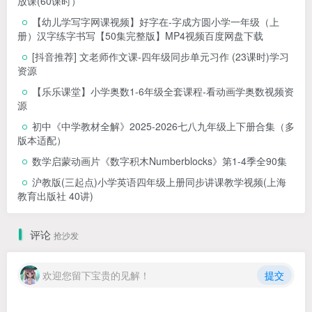
放课(60课时）
【幼儿学写字网课视频】好字在-字成方圆小学一年级（上
册）汉字练字书写【50集完整版】MP4视频百度网盘下载
[抖音推荐] 文老师作文课-四年级同步单元习作 (23课时)学习
资源
【乐乐课堂】小学奥数1-6年级全套课程-看动画学奥数视频资
源
初中《中学教材全解》2025-2026七八九年级上下册合集（多
版本适配）
数学启蒙动画片《数字积木Numberblocks》第1-4季全90集
沪教版(三起点)小学英语四年级上册同步讲课教学视频(上海
教育出版社 40讲)
评论
抢沙发
欢迎您留下宝贵的见解！
提交