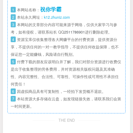
祝你学霸
1
本网站名称：
2
本站永久网址：
k12.zhuniz.com
3
本网站的文章部分内容可能来源于网络，仅供大家学习与参
考，如有侵权，请联系站长 QQ
2511786901
进行删除处理。
4
资源宝库仅收集整理各大网赚平台的付费资源，提供资源分
享，不提供任何的一对一教学指导，不提供任何收益保障，也不
保证您一定能赚钱，风险请自行甄别。
5
付费下载的朋友应该明白并了解，我们对部分资源进行收费仅
是出于收集整理的劳务费用，并对资源相关版权问题及其准确
性、内容完整性、合法性、可靠性、可操作性或可用性不承担任
何责任！
6
因虚拟商品具有可复制性，一经拍下发货概不退款。
7
本站资源大多存储在云盘，如发现链接失效，请联系我们会第
一时间更新。
THE END