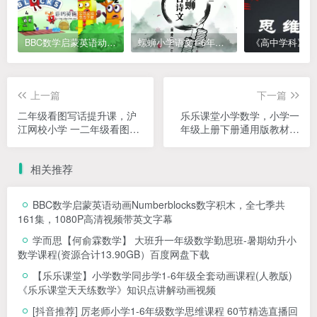
BBC数学启蒙英语动画Numberblocks数字积木，全七季共161集，1080P高清视频带英文字幕
螺蛳小学语文1-6年级《小学古诗文》课程视频
上一篇
下一篇
二年级看图写话提升课，沪
乐乐课堂小学数学，小学一
江网校小学 一二年级看图写
年级上册下册通用版教材同
话（爽学班）【7节课完结】
步课堂+一年级奥数课程视频
百度网盘下载
百度网盘下载
相关推荐
BBC数学启蒙英语动画Numberblocks数字积木，全七季共
161集，1080P高清视频带英文字幕
学而思【何俞霖数学】 大班升一年级数学勤思班-暑期幼升小
数学课程(资源合计13.90GB）百度网盘下载
【乐乐课堂】小学数学同步学1-6年级全套动画课程(人教版)
《乐乐课堂天天练数学》知识点讲解动画视频
[抖音推荐] 厉老师小学1-6年级数学思维课程 60节精选直播回