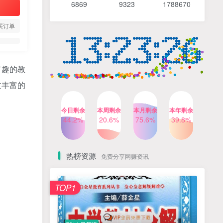
6869 9
323 1
788670
4个月前
491人已阅读
【Katie老师】初中语法全套
TOP4
买订单
知识讲解+1400题精练
3个月前
420人已阅读
清华帅爸数学思维（抖音）|
TOP5
有趣的教
小学+初中课程视频合集
过丰富的
4个月前
416人已阅读
乐乐课堂小学奥数1-6年级
TOP6
今日剩余
本周剩余
本月剩余
本年剩余
动画课程715集+配套练习册
44.2%
20.6%
75.6%
39.8%
高清PDF
6个月前
413人已阅读
热榜资源
免费分享网赚资讯
TOP1