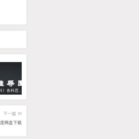
《高中学科》各科思维导图
学而思【何俞霖数学】 大班升一年级数学勤思班-暑期幼升小数学课程(资源合计13.90GB）百度网盘下载
【乐乐课堂】小学数学同步学1-6年级全套动画课程(人教版) 《乐乐课堂天天练数学》知识点讲解动画视频
下一篇
百度网盘下载