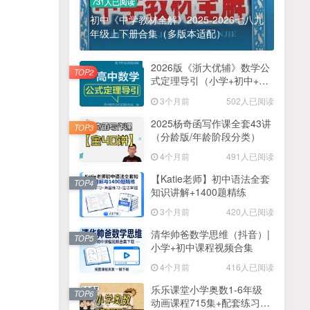
731人已阅读
初中《中学教材全解》2025-2026七八九
年级上下册合集（多版本适配）
2026版《浙大优辅》数学公
TOP2
式定理导引（小学+初中+高
中全套）PDF
3个月前
502人已阅读
2025杨奇函写作课全套43讲
TOP3
（分龄版/年龄阶段分类）
4个月前
491人已阅读
【Katie老师】初中语法全套
TOP4
知识讲解+1400题精练
3个月前
420人已阅读
清华帅爸数学思维（抖音）|
TOP5
小学+初中课程视频合集
4个月前
416人已阅读
乐乐课堂小学奥数1-6年级
TOP6
动画课程715集+配套练习册