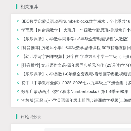
相关推荐
BBC数学启蒙英语动画Numberblocks数字积木，全七季共1
学而思【何俞霖数学】 大班升一年级数学勤思班-暑期幼升小数
【乐乐课堂】小学数学同步学1-6年级全套动画课程(人教版
[抖音推荐] 厉老师小学1-6年级数学思维课程 60节精选直播回
【幼儿学写字网课视频】好字在-字成方圆小学一年级（上册）
[抖音推荐] 文老师作文课-四年级同步单元习作 (23课时)学习
【乐乐课堂】小学奥数1-6年级全套课程-看动画学奥数视频
初中《中学教材全解》2025-2026七八九年级上下册合集（
数学启蒙动画片《数字积木Numberblocks》第1-4季全90集
沪教版(三起点)小学英语四年级上册同步讲课教学视频(上海教育
评论
抢沙发