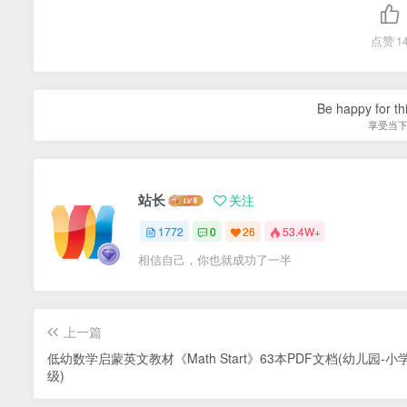
点赞
1
Be happy for th
享受当
站长
关注
1772
0
26
53.4W+
相信自己，你也就成功了一半
上一篇
低幼数学启蒙英文教材《Math Start》63本PDF文档(幼儿园-小
级)