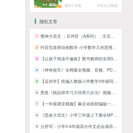
高清PDF
6个月前
413人已阅读
随机文章
窦神大语文 ：豆伴匠（A系列），文言文、古诗词、翻译、鉴赏四大板块全覆盖 适合8-18岁孩子学习
1
抖音范老师动画数学-小学数学几何思维900节动画视频课程全套学习资源
2
【让孩子阅读不偏食】图书教师的实用5妙招
3
《神奇校车》全网最全视频、音频、PDF绘本下载
4
【逗你学】统编人教版小学数学3年级同步学
5
恩爸《精品班学习力培养六步法》视频课程
6
【一年级课堂视频】麻豆动画部编版一年级上册语文，教材配套课程视频动画（38集全）MP4视频，百度网盘下载
7
《思泉大语文》小学三年级上下册全MP4视频+ PDF讲义课程，（可在线试看）
8
云舒写：小学3-6年级高分作文必会成语课（60课全集加PDF教案），小学高年级作文辅导课程视频
9