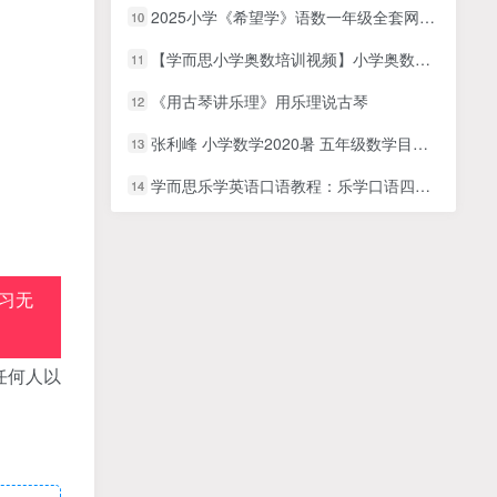
2025小学《希望学》语数一年级全套网课视频，送幼升小
10
【学而思小学奥数培训视频】小学奥数七大专题（行程）培训课MP4视频，小学奥数应用题课程
11
《用古琴讲乐理》用乐理说古琴
12
张利峰 小学数学2020暑 五年级数学目标A+班
13
学而思乐学英语口语教程：乐学口语四级10讲全+讲义文档，MP4视频课程
14
习无
任何人以