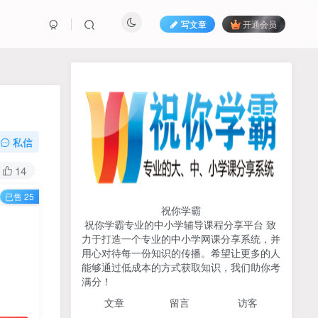
写文章
开通会员
热榜资源
免费分享网赚资讯
TOP1
私信
731人已阅读
14
初中《中学教材全解》2025-2026七八九
已售 25
年级上下册合集（多版本适配）
祝你学霸
祝你学霸专业的中小学辅导课程分享平台 致
2026版《浙大优辅》数学公
力于打造一个专业的中小学网课分享系统，并
TOP2
式定理导引（小学+初中+高
用心对待每一份知识的传播。希望让更多的人
中全套）PDF
能够通过低成本的方式获取知识，我们助你考
3个月前
502人已阅读
满分！
2025杨奇函写作课全套43讲
TOP3
文章
留言 访客
（分龄版/年龄阶段分类）