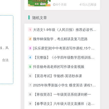
高清PDF
6个月前
413人已阅读
随机文章
大语文1-9年级《人民日报》推荐必读书目PDF合集
1
魏华林保险学，考点精讲及复习思路
2
[乐乐课堂]初中中考英语写作课程,15个话题助你快速提升考场英语作文水平
钱，风
3
【完整版】《小学四年级数学思维训练》MP4视频资料，四年级数学思维网课课程视频
4
、合法
抖音杨奇函老师的写作课全套视频
5
【英语考试】学魁榜-英语秒杀课
6
2025年秋季新版小学生 蝶变英语 课程100天突击1000词（含单词默写）PDF下载
7
【寒假英语】一年级英语系统课剑桥一
8
【春季语文】六年级大语文直播班（达吾力江）
9