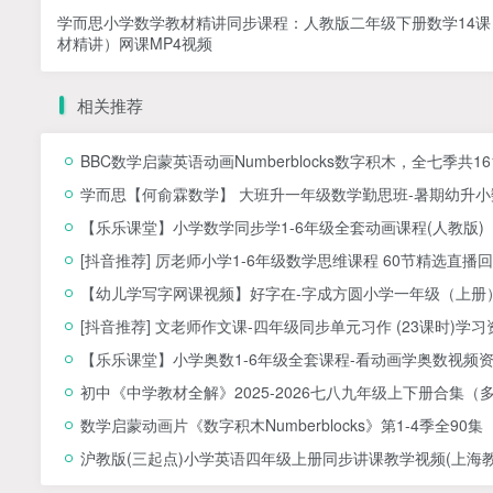
学而思小学数学教材精讲同步课程：人教版二年级下册数学14课
材精讲）网课MP4视频
相关推荐
BBC数学启蒙英语动画Numberblocks数字积木，全七季共1
学而思【何俞霖数学】 大班升一年级数学勤思班-暑期幼升小数
【乐乐课堂】小学数学同步学1-6年级全套动画课程(人教版
[抖音推荐] 厉老师小学1-6年级数学思维课程 60节精选直播回
【幼儿学写字网课视频】好字在-字成方圆小学一年级（上册）
[抖音推荐] 文老师作文课-四年级同步单元习作 (23课时)学习
【乐乐课堂】小学奥数1-6年级全套课程-看动画学奥数视频
初中《中学教材全解》2025-2026七八九年级上下册合集（
数学启蒙动画片《数字积木Numberblocks》第1-4季全90集
沪教版(三起点)小学英语四年级上册同步讲课教学视频(上海教育