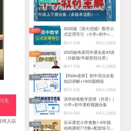
731人已阅读
初中《中学教材全解》2025-2026七八九
年级上下册合集（多版本适配）
2026版《浙大优辅》数学公
TOP2
式定理导引（小学+初中+高
中全套）PDF
3个月前
502人已阅读
2025杨奇函写作课全套43讲
TOP3
（分龄版/年龄阶段分类）
4个月前
491人已阅读
【Katie老师】初中语法全套
TOP4
知识讲解+1400题精练
3个月前
420人已阅读
清华帅爸数学思维（抖音）|
习无
TOP5
小学+初中课程视频合集
4个月前
416人已阅读
任何人以
乐乐课堂小学奥数1-6年级
TOP6
动画课程715集+配套练习册