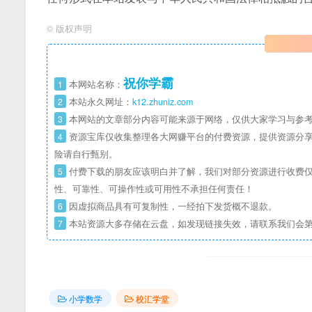
©
版权声明
祝你学霸
1
本网站名称：
2
本站永久网址：
k12.zhuniz.com
3
本网站的文章部分内容可能来源于网络，仅供大家学习与参考
4
资源宝库仅收集整理各大网赚平台的付费资源，提供资源分享
险请自行甄别。
5
付费下载的朋友应该明白并了解，我们对部分资源进行收费仅
性、可靠性、可操作性或可用性不承担任何责任！
6
因虚拟商品具有可复制性，一经拍下发货概不退款。
7
本站资源大多存储在云盘，如发现链接失效，请联系我们会
小学数学
校汇学堂