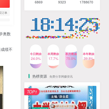
6869 9
323 1
788670
4个月前
491人已阅读
【Katie老师】初中语法全套
TOP4
买订单
知识讲解+1400题精练
3个月前
420人已阅读
清华帅爸数学思维（抖音）|
TOP5
学奥数
小学+初中课程视频合集
4个月前
416人已阅读
习成绩不
乐乐课堂小学奥数1-6年级
TOP6
今日剩余
本周剩余
本月剩余
本年剩余
动画课程715集+配套练习册
24.0%
17.7%
75.0%
39.8%
高清PDF
6个月前
413人已阅读
热榜资源
免费分享网赚资讯
TOP1