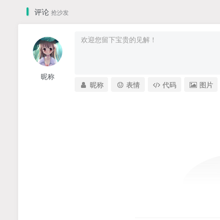
评论
抢沙发
昵称
昵称
表情
代码
图片