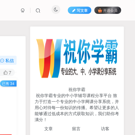
写文章
开通会员
热榜资源
免费分享网赚资讯
TOP1
私信
731人已阅读
7
初中《中学教材全解》2025-2026七八九
已售 34
年级上下册合集（多版本适配）
祝你学霸
祝你学霸专业的中小学辅导课程分享平台 致
2026版《浙大优辅》数学公
力于打造一个专业的中小学网课分享系统，并
TOP2
式定理导引（小学+初中+高
用心对待每一份知识的传播。希望让更多的人
中全套）PDF
能够通过低成本的方式获取知识，我们助你考
3个月前
502人已阅读
满分！
2025杨奇函写作课全套43讲
TOP3
文章
留言 访客
（分龄版/年龄阶段分类）