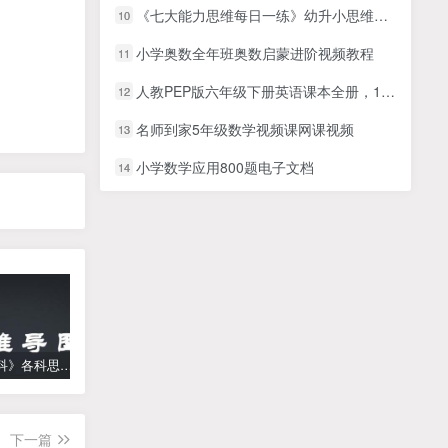
《七大能力思维每日一练》幼升小思维练习共80个PDF 百度网盘下载
10
小学奥数全年班奥数启蒙进阶视频教程
11
人教PEP版六年级下册英语课本全册，1-3单元单词词汇发音教学视频课
12
名师到家5年级数学视频课网课视频
13
小学数学应用800题电子文档
14
《高中学科》各科思维导图
学而思【何俞霖数学】 大班升一年级数学勤思班-暑期幼升小数学课程(资源合计13.90GB）百度网盘下载
【乐乐课堂】小学数学同步学1-6年级全套动画课程(人教版) 《乐乐课堂天天练数学》知识点讲解动画视频
下一篇