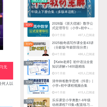
709人已阅读
初中《中学教材全解》2025-2026七八九
年级上下册合集（多版本适配）
2026版《浙大优辅》数学公
TOP2
式定理导引（小学+初中+高
中全套）PDF
3个月前
497人已阅读
2025杨奇函写作课全套43讲
TOP3
（分龄版/年龄阶段分类）
4个月前
486人已阅读
【Katie老师】初中语法全套
TOP4
知识讲解+1400题精练
习无
3个月前
420人已阅读
清华帅爸数学思维（抖音）|
TOP5
任何人以
小学+初中课程视频合集
4个月前
415人已阅读
乐乐课堂小学奥数1-6年级
TOP6
动画课程715集+配套练习册