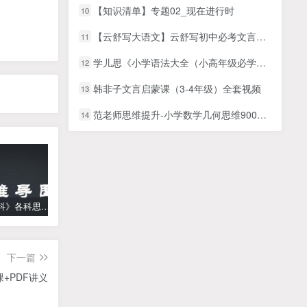
【知识清单】专题02_现在进行时
10
【云舒写大语文】云舒写初中必考文言文40讲视频课程
11
学儿思《小学语法大全（小高年级必学）【赵紫涵30讲 】》MP4视频+PDF讲义百度网盘下载，小学英语语法知识课程视频b
12
韩非子文言启蒙课（3-4年级）全套视频
13
范老师思维提升-小学数学几何思维900节数学视频动画片资源共计约19.15GB
14
《高中学科》各科思维导图
学而思【何俞霖数学】 大班升一年级数学勤思班-暑期幼升小数学课程(资源合计13.90GB）百度网盘下载
【乐乐课堂】小学数学同步学1-6年级全套动画课程(人教版) 《乐乐课堂天天练数学》知识点讲解动画视频
下一篇
+PDF讲义