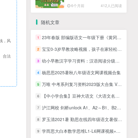
高清PDF
6个月前
412人已阅读
随机文章
23年春版 部编版语文一年级下册《黄冈360定制课时》课后练习题资料 百度网盘下载
1
钱，风
宝宝0-3岁早教攻略视频，孩子在家轻松早教教程
2
、合法
幼小早教汉字学习资料：汉语阅读分级《一阅而起》1-4级PDF电子版文档百度网盘下载
3
杨思思2025暑秋八年级语文网课视频合集
4
万唯 中考系列复习资料2023版大合集 VIP会员独享下载
5
【中小学合集】豆神大语文《大语文名师团：统编版古诗词精讲（小初合集）》MP3音频+PDF讲义资料，大语文中小学古诗词学习视频
6
沪江网校 剑桥unlock A1、A2～B1、B2 视频课程全集 适合小学+初中 英语基础好孩子学习
7
罗玉清2021暑 勤思在线四年级语文暑假培训班 16讲MP4视频课程完结带讲义
8
学而思大白本数学思维L1-L6网课视频+配套资料下载
9