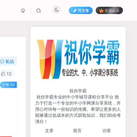
写文章
开通会员
热榜资源
免费分享网赚资讯
TOP1
私信
709人已阅读
13
初中《中学教材全解》2025-2026七八九
已售 34
年级上下册合集（多版本适配）
祝你学霸
祝你学霸专业的中小学辅导课程分享平台 致
2026版《浙大优辅》数学公
力于打造一个专业的中小学网课分享系统，并
TOP2
式定理导引（小学+初中+高
用心对待每一份知识的传播。希望让更多的人
中全套）PDF
能够通过低成本的方式获取知识，我们助你考
3个月前
497人已阅读
满分！
2025杨奇函写作课全套43讲
TOP3
文章
留言 访客
（分龄版/年龄阶段分类）