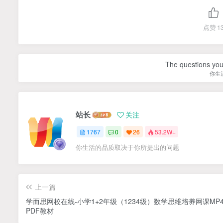
点赞
1
The questions you 
你生
站长
关注
1767
0
26
53.2W+
你生活的品质取决于你所提出的问题
上一篇
学而思网校在线-小学1+2年级（1234级）数学思维培养网课MP
PDF教材