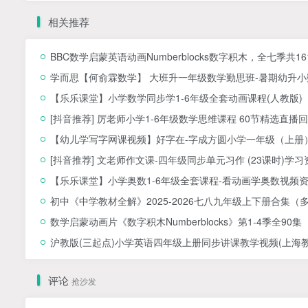
相关推荐
BBC数学启蒙英语动画Numberblocks数字积木，全七季共1
学而思【何俞霖数学】 大班升一年级数学勤思班-暑期幼升小数
【乐乐课堂】小学数学同步学1-6年级全套动画课程(人教版
[抖音推荐] 厉老师小学1-6年级数学思维课程 60节精选直播回
【幼儿学写字网课视频】好字在-字成方圆小学一年级（上册）
[抖音推荐] 文老师作文课-四年级同步单元习作 (23课时)学习
【乐乐课堂】小学奥数1-6年级全套课程-看动画学奥数视频
初中《中学教材全解》2025-2026七八九年级上下册合集（
数学启蒙动画片《数字积木Numberblocks》第1-4季全90集
沪教版(三起点)小学英语四年级上册同步讲课教学视频(上海教育
评论
抢沙发