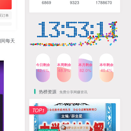
6869 9
323 1
788670
4个月前
486人已阅读
【Katie老师】初中语法全套
TOP4
买订单
知识讲解+1400题精练
3个月前
420人已阅读
清华帅爸数学思维（抖音）|
TOP5
期间每天
小学+初中课程视频合集
4个月前
415人已阅读
乐乐课堂小学奥数1-6年级
TOP6
今日剩余
本周剩余
本月剩余
本年剩余
动画课程715集+配套练习册
42.1%
48.9%
82.0%
40.4%
高清PDF
6个月前
412人已阅读
热榜资源
免费分享网赚资讯
TOP1