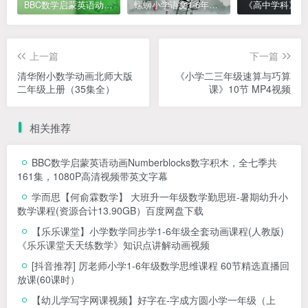
BBC数学启蒙英语动画Numberblocks数字积木，全七季共161集，1080P高清视频带英文字幕
螺蛳小学语文1-6年级《小学古诗文》课程视频
上一篇
下一篇
清华附小数学动画北师大版
《小学二三年级速算与巧算
二年级上册（35集全）
课》10节 MP4视频
相关推荐
BBC数学启蒙英语动画Numberblocks数字积木，全七季共
161集，1080P高清视频带英文字幕
学而思【何俞霖数学】 大班升一年级数学勤思班-暑期幼升小
数学课程(资源合计13.90GB）百度网盘下载
【乐乐课堂】小学数学同步学1-6年级全套动画课程(人教版)
《乐乐课堂天天练数学》知识点讲解动画视频
[抖音推荐] 厉老师小学1-6年级数学思维课程 60节精选直播回
放课(60课时）
【幼儿学写字网课视频】好字在-字成方圆小学一年级（上