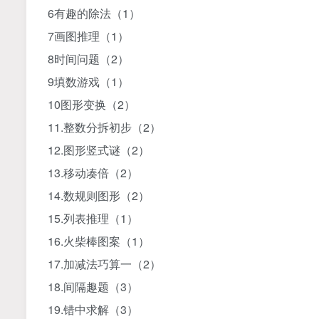
6
有趣的除法（
1
）
7
画图推理（
1
）
8
时间问题（
2
）
9
填数游戏（
1
）
10
图形变换（
2
）
11.
整数分拆初步（
2
）
12.
图形竖式谜（
2
）
13.
移动凑倍（
2
）
14.
数规则图形（
2
）
15.
列表推理（
1
）
16.
火柴棒图案（
1
）
17.
加减法巧算一（
2
）
18.
间隔趣题（
3
）
19.
错中求解（
3
）