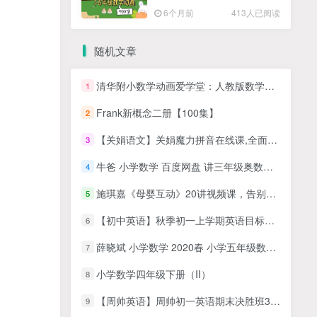
高清PDF
6个月前
413人已阅读
随机文章
清华附小数学动画爱学堂：人教版数学动画一年级上册
1
Frank新概念二册【100集】
2
【关娟语文】关娟魔力拼音在线课,全面掌握拼音的听说读写
3
牛爸 小学数学 百度网盘 讲三年级奥数视频教程
4
施琪嘉《母婴互动》20讲视频课，告别焦虑，轻松育儿
5
【初中英语】秋季初一上学期英语目标满分班（译林牛津版）全16讲
6
薛晓斌 小学数学 2020春 小学五年级数学春季班
7
小学数学四年级下册（II）
8
【周帅英语】周帅初一英语期末决胜班3课时共计1.34GB
9