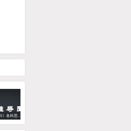
《高中学科》各科思维导图
学而思【何俞霖数学】 大班升一年级数学勤思班-暑期幼升小数学课程(资源合计13.90GB）百度网盘下载
【乐乐课堂】小学数学同步学1-6年级全套动画课程(人教版) 《乐乐课堂天天练数学》知识点讲解动画视频