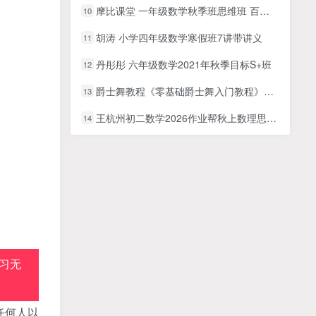
摩比课堂 一年级数学秋季班思维班 百度网盘下载
10
胡涛 小学四年级数学寒假班7讲带讲义
11
丹彤彤 六年级数学2021年秋季目标S+班
12
爵士舞教程《零基础爵士舞入门教程》大浪舞蹈视频
13
王杭州初二数学2026作业帮秋上数理思维自主学习·TY·S4期网课视频
14
习无
任何人以