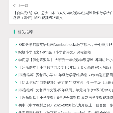
上一篇
【合集完结】学儿思大白本-3,4,5,6年级数学短期班暑假数学大
题班（暑假）MP4视频PDF讲义
相关推荐
BBC数学启蒙英语动画Numberblocks数字积木，全七季共1
螺蛳小学语文1-6年级《小学古诗文》课程视频
学而思【何俞霖数学】 大班升一年级数学勤思班-暑期幼升小数
【乐乐课堂】小学数学同步学1-6年级全套动画课程(人教版
[抖音推荐] 厉老师小学1-6年级数学思维课程 60节精选直播回
【幼儿学写字网课视频】好字在-字成方圆小学一年级（上册）
[抖音推荐] 文老师作文课-四年级同步单元习作 (23课时)学习
【乐乐课堂】小学奥数1-6年级全套课程-看动画学奥数视频
初中《中学教材全解》2025-2026七八九年级上下册合集（
数学启蒙动画片《数字积木Numberblocks》第1-4季全90集