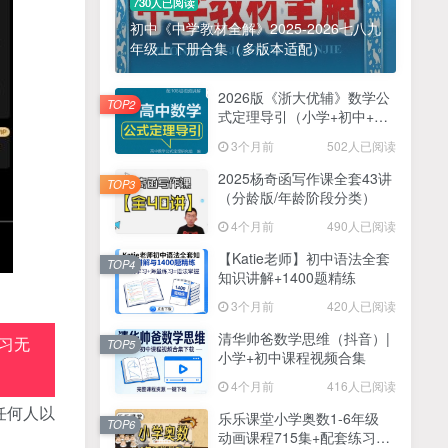
730人已阅读
初中《中学教材全解》2025-2026七八九
年级上下册合集（多版本适配）
2026版《浙大优辅》数学公
TOP2
式定理导引（小学+初中+高
中全套）PDF
3个月前
502人已阅读
2025杨奇函写作课全套43讲
TOP3
（分龄版/年龄阶段分类）
4个月前
490人已阅读
【Katie老师】初中语法全套
TOP4
知识讲解+1400题精练
3个月前
420人已阅读
清华帅爸数学思维（抖音）|
习无
TOP5
小学+初中课程视频合集
4个月前
416人已阅读
任何人以
乐乐课堂小学奥数1-6年级
TOP6
动画课程715集+配套练习册