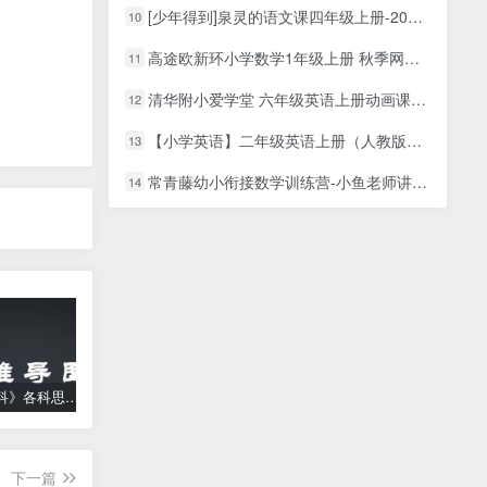
[少年得到]泉灵的语文课四年级上册-2020年秋季班
10
高途欧新环小学数学1年级上册 秋季网课视频
11
清华附小爱学堂 六年级英语上册动画课20集动画教学课本课程共1.49G
12
【小学英语】二年级英语上册（人教版）名师讲座课程
13
常青藤幼小衔接数学训练营-小鱼老师讲解数学幼升小学习知识点48课时百度网盘下载
14
《高中学科》各科思维导图
学而思【何俞霖数学】 大班升一年级数学勤思班-暑期幼升小数学课程(资源合计13.90GB）百度网盘下载
【乐乐课堂】小学数学同步学1-6年级全套动画课程(人教版) 《乐乐课堂天天练数学》知识点讲解动画视频
下一篇