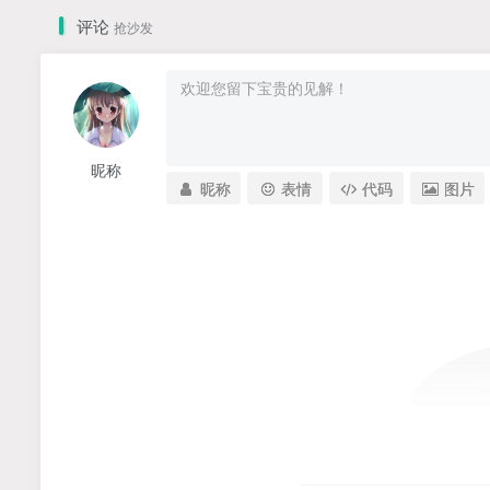
评论
抢沙发
昵称
昵称
表情
代码
图片