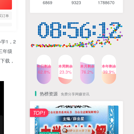
6869 9
323 1
788670
4个月前
490人已阅读
【Katie老师】初中语法全套
TOP4
买订单
知识讲解+1400题精练
3个月前
420人已阅读
清华帅爸数学思维（抖音）|
TOP5
学1，2
小学+初中课程视频合集
三年级
4个月前
416人已阅读
盘下载，
乐乐课堂小学奥数1-6年级
TOP6
今日剩余
本周剩余
本月剩余
本年剩余
动画课程715集+配套练习册
62.8%
23.3%
76.2%
39.9%
高清PDF
6个月前
412人已阅读
热榜资源
免费分享网赚资讯
TOP1