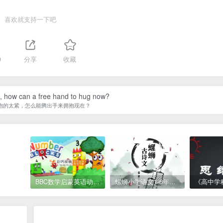
喜欢就支持一下吧
9
分享
收藏
ht, how can a free hand to hug now?
抱的太紧，怎么能腾出手来拥抱现在？
BBC数学启蒙英语动画Numberblocks数字积木，全七季共161集，1080P高清视频带英文字幕
螺蛳小学语文1-6年级《小学古诗文》课程视频