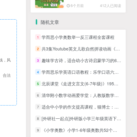
高清PDF
6个月前
412人已阅读
随机文章
学而思小学奥数举一反三课程全套课程
1
共3集Youtube英文儿歌自然拼读动画《Maple Leaf Learning》全410集，1080P高清视频带英文字幕，百度网盘下载！
2
趣味学古诗，适合幼小古诗启蒙学习的60首趣味古诗JPG图片学习资源百度网盘下载
钱，风
3
学而思乐学英语口语教程：乐学口语六级10讲全+讲义文档，MP4视频课程
4
、合法
北辰课堂《走进文言文(6-7年级)》195篇文言文精讲视频课程资源合计5.82GB
5
清华附小数学动画爱学堂：人教版数学动画一年级下册
6
适合中小学的作文提高课程，猫博士：颠覆传统的超级作文课（视频），让孩子轻松搞定协作！
7
[外研社一起点]外研版小学三年级英语下册同步教学网课视频资源(高清版 44讲)
8
《小学奥数》小学1-6年级奥数共52个模块，共767个小视频百度网盘下载，小学奥数全套高清视频课程
9