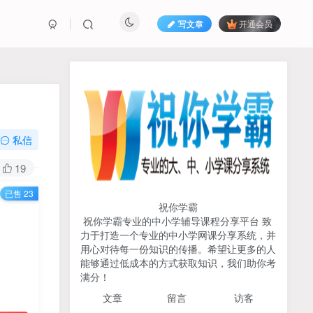
写文章
开通会员
热榜资源
免费分享网赚资讯
TOP1
私信
730人已阅读
19
初中《中学教材全解》2025-2026七八九
已售 23
年级上下册合集（多版本适配）
祝你学霸
祝你学霸专业的中小学辅导课程分享平台 致
2026版《浙大优辅》数学公
力于打造一个专业的中小学网课分享系统，并
TOP2
式定理导引（小学+初中+高
用心对待每一份知识的传播。希望让更多的人
中全套）PDF
能够通过低成本的方式获取知识，我们助你考
3个月前
502人已阅读
满分！
2025杨奇函写作课全套43讲
TOP3
文章
留言 访客
（分龄版/年龄阶段分类）