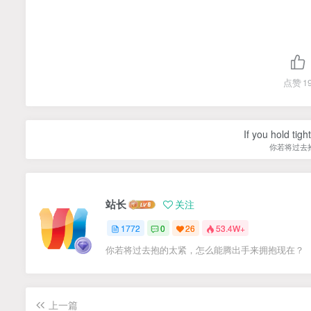
点赞
1
If you hold tig
你若将过去
站长
关注
1772
0
26
53.4W+
你若将过去抱的太紧，怎么能腾出手来拥抱现在？
上一篇