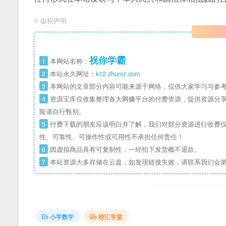
©
版权声明
祝你学霸
1
本网站名称：
2
本站永久网址：
k12.zhuniz.com
3
本网站的文章部分内容可能来源于网络，仅供大家学习与参考
4
资源宝库仅收集整理各大网赚平台的付费资源，提供资源分享
险请自行甄别。
5
付费下载的朋友应该明白并了解，我们对部分资源进行收费仅
性、可靠性、可操作性或可用性不承担任何责任！
6
因虚拟商品具有可复制性，一经拍下发货概不退款。
7
本站资源大多存储在云盘，如发现链接失效，请联系我们会
小学数学
校汇学堂