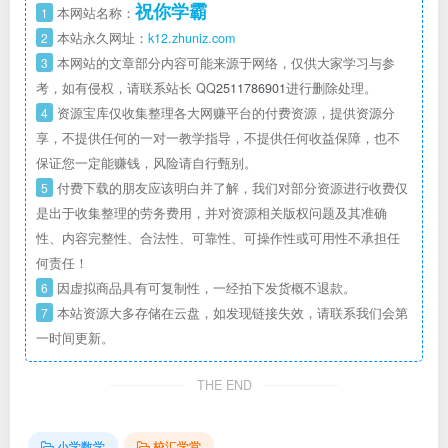
祝你学霸
1
本网站名称：
2
本站永久网址：
k12.zhuniz.com
3
本网站的文章部分内容可能来源于网络，仅供大家学习与参
考，如有侵权，请联系站长 QQ
2511786901
进行删除处理。
4
资源宝库仅收集整理各大网赚平台的付费资源，提供资源分
享，不提供任何的一对一教学指导，不提供任何收益保障，也不
保证您一定能赚钱，风险请自行甄别。
5
付费下载的朋友应该明白并了解，我们对部分资源进行收费仅
是出于收集整理的劳务费用，并对资源相关版权问题及其准确
性、内容完整性、合法性、可靠性、可操作性或可用性不承担任
何责任！
6
因虚拟商品具有可复制性，一经拍下发货概不退款。
7
本站资源大多存储在云盘，如发现链接失效，请联系我们会第
一时间更新。
THE END
小学数学
校汇学堂