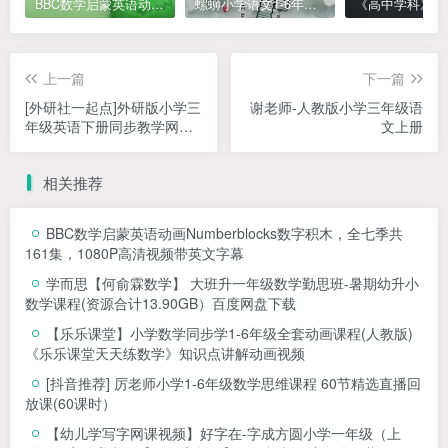
BBC数学启蒙英语动画Numberblocks数字积木，全七季共161集，1080P高清视频带英文字幕
螺蛳小学语文1-6年级《小学古诗文》课程视频
上一篇
下一篇
[外研社一起点]外研版小学三
谢老师-人教版小学三年级语
年级英语下册同步教学网课
文上册
视频资源(高清版 44讲)
相关推荐
BBC数学启蒙英语动画Numberblocks数字积木，全七季共
161集，1080P高清视频带英文字幕
学而思【何俞霖数学】 大班升一年级数学勤思班-暑期幼升小
数学课程(资源合计13.90GB）百度网盘下载
【乐乐课堂】小学数学同步学1-6年级全套动画课程(人教版)
《乐乐课堂天天练数学》知识点讲解动画视频
[抖音推荐] 厉老师小学1-6年级数学思维课程 60节精选直播回
放课(60课时）
【幼儿学写字网课视频】好字在-字成方圆小学一年级（上