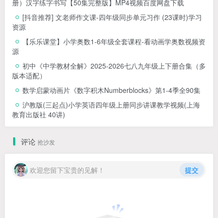
册）汉字练字书写【50集完整版】MP4视频百度网盘下载
[抖音推荐] 文老师作文课-四年级同步单元习作 (23课时)学习
资源
【乐乐课堂】小学奥数1-6年级全套课程-看动画学奥数视频资
源
初中《中学教材全解》2025-2026七八九年级上下册合集（多
版本适配）
数学启蒙动画片《数字积木Numberblocks》第1-4季全90集
沪教版(三起点)小学英语四年级上册同步讲课教学视频(上海
教育出版社 40讲)
评论
抢沙发
欢迎您留下宝贵的见解！
提交