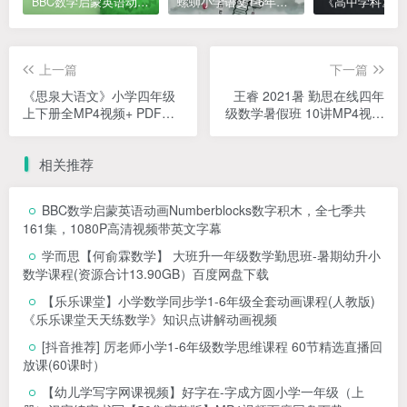
BBC数学启蒙英语动画Numberblocks数字积木，全七季共161集，1080P高清视频带英文字幕
螺蛳小学语文1-6年级《小学古诗文》课程视频
上一篇
下一篇
《思泉大语文》小学四年级
王睿 2021暑 勤思在线四年
上下册全MP4视频+ PDF讲
级数学暑假班 10讲MP4视频
义课程，（可在线试看）
课程+完结带讲义
相关推荐
BBC数学启蒙英语动画Numberblocks数字积木，全七季共
161集，1080P高清视频带英文字幕
学而思【何俞霖数学】 大班升一年级数学勤思班-暑期幼升小
数学课程(资源合计13.90GB）百度网盘下载
【乐乐课堂】小学数学同步学1-6年级全套动画课程(人教版)
《乐乐课堂天天练数学》知识点讲解动画视频
[抖音推荐] 厉老师小学1-6年级数学思维课程 60节精选直播回
放课(60课时）
【幼儿学写字网课视频】好字在-字成方圆小学一年级（上