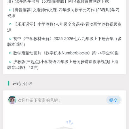
册）汉字练字书写【50集完整版】MP4视频百度网盘下载
[抖音推荐] 文老师作文课-四年级同步单元习作 (23课时)学习
资源
【乐乐课堂】小学奥数1-6年级全套课程-看动画学奥数视频资
源
初中《中学教材全解》2025-2026七八九年级上下册合集（多
版本适配）
数学启蒙动画片《数字积木Numberblocks》第1-4季全90集
沪教版(三起点)小学英语四年级上册同步讲课教学视频(上海
教育出版社 40讲)
评论
抢沙发
欢迎您留下宝贵的见解！
提交