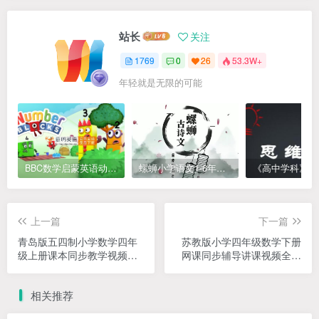
站长
关注
1769
0
26
53.3W+
年轻就是无限的可能
BBC数学启蒙英语动画Numberblocks数字积木，全七季共161集，1080P高清视频带英文字幕
螺蛳小学语文1-6年级《小学古诗文》课程视频
上一篇
下一篇
青岛版五四制小学数学四年
苏教版小学四年级数学下册
级上册课本同步教学视频网
网课同步辅导讲课视频全集
课(67小讲 完整版)
(69讲)
相关推荐