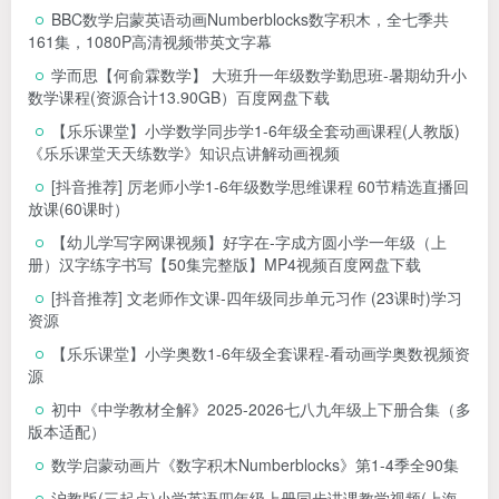
BBC数学启蒙英语动画Numberblocks数字积木，全七季共
161集，1080P高清视频带英文字幕
学而思【何俞霖数学】 大班升一年级数学勤思班-暑期幼升小
数学课程(资源合计13.90GB）百度网盘下载
【乐乐课堂】小学数学同步学1-6年级全套动画课程(人教版)
《乐乐课堂天天练数学》知识点讲解动画视频
[抖音推荐] 厉老师小学1-6年级数学思维课程 60节精选直播回
放课(60课时）
【幼儿学写字网课视频】好字在-字成方圆小学一年级（上
册）汉字练字书写【50集完整版】MP4视频百度网盘下载
[抖音推荐] 文老师作文课-四年级同步单元习作 (23课时)学习
资源
【乐乐课堂】小学奥数1-6年级全套课程-看动画学奥数视频资
源
初中《中学教材全解》2025-2026七八九年级上下册合集（多
版本适配）
数学启蒙动画片《数字积木Numberblocks》第1-4季全90集
沪教版(三起点)小学英语四年级上册同步讲课教学视频(上海