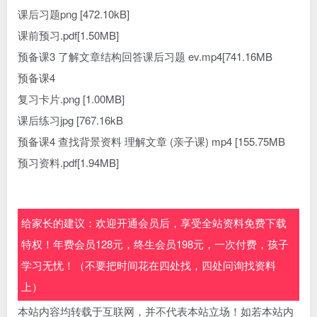
课后习题png [472.10kB]
课前预习.pdf[1.50MB]
预备课3 了解文章结构回答课后习题 ev.mp4[741.16MB
预备课4
复习卡片.png [1.00MB]
课后练习jpg [767.16kB
预备课4 查找背景资料 理解文章 (亲子课) mp4 [155.75MB
预习资料.pdf[1.94MB]
给家长的建议：欢迎开通会员后，享受全站资料免费下载
特权！年费会员128元，终生会员198元，一次付费，孩子
学习无忧！（不要把时间花在四处找，四处问询找资料
上）
本站内容均转载于互联网，并不代表本站立场！如若本站内