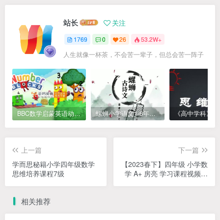
站长
关注
1769
0
26
53.2W+
人生就像一杯茶，不会苦一辈子，但总会苦一阵子
BBC数学启蒙英语动画Numberblocks数字积木，全七季共161集，1080P高清视频带英文字幕
螺蛳小学语文1-6年级《小学古诗文》课程视频
上一篇
下一篇
学而思秘籍小学四年级数学
【2023春下】四年级 小学数
思维培养课程7级
学 A+ 房亮 学习课程视频资
源
相关推荐