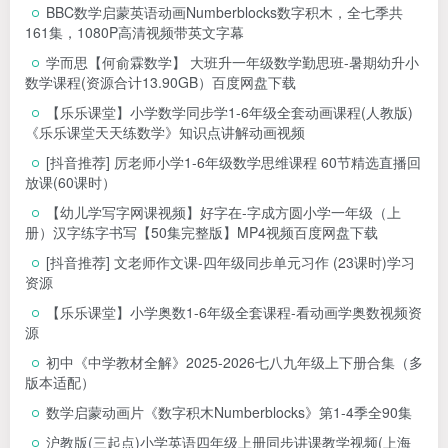
BBC数学启蒙英语动画Numberblocks数字积木，全七季共
161集，1080P高清视频带英文字幕
学而思【何俞霖数学】 大班升一年级数学勤思班-暑期幼升小
数学课程(资源合计13.90GB）百度网盘下载
【乐乐课堂】小学数学同步学1-6年级全套动画课程(人教版)
《乐乐课堂天天练数学》知识点讲解动画视频
[抖音推荐] 厉老师小学1-6年级数学思维课程 60节精选直播回
放课(60课时）
【幼儿学写字网课视频】好字在-字成方圆小学一年级（上
册）汉字练字书写【50集完整版】MP4视频百度网盘下载
[抖音推荐] 文老师作文课-四年级同步单元习作 (23课时)学习
资源
【乐乐课堂】小学奥数1-6年级全套课程-看动画学奥数视频资
源
初中《中学教材全解》2025-2026七八九年级上下册合集（多
版本适配）
数学启蒙动画片《数字积木Numberblocks》第1-4季全90集
沪教版(三起点)小学英语四年级上册同步讲课教学视频(上海