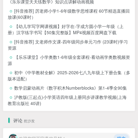
《乐乐课堂天天练数学》知识点讲解动画视频
[抖音推荐] 厉老师小学1-6年级数学思维课程 60节精选直播回
放课(60课时）
【幼儿学写字网课视频】好字在-字成方圆小学一年级（上
册）汉字练字书写【50集完整版】MP4视频百度网盘下载
[抖音推荐] 文老师作文课-四年级同步单元习作 (23课时)学习
资源
【乐乐课堂】小学奥数1-6年级全套课程-看动画学奥数视频资
源
初中《中学教材全解》2025-2026七八九年级上下册合集（多
版本适配）
数学启蒙动画片《数字积木Numberblocks》第1-4季全90集
沪教版(三起点)小学英语四年级上册同步讲课教学视频(上海
教育出版社 40讲)
评论
抢沙发