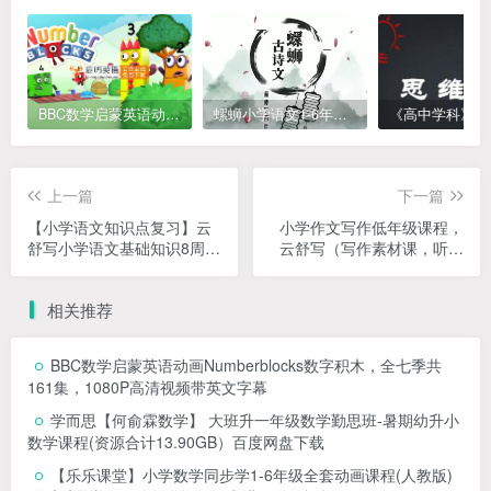
BBC数学启蒙英语动画Numberblocks数字积木，全七季共161集，1080P高清视频带英文字幕
螺蛳小学语文1-6年级《小学古诗文》课程视频
上一篇
下一篇
【小学语文知识点复习】云
小学作文写作低年级课程，
舒写小学语文基础知识8周训
云舒写（写作素材课，听完
练营，适合5年级孩子巩固语
就会写作文系列）小学5-6年
文知识（48课时全）
级【完结】
相关推荐
BBC数学启蒙英语动画Numberblocks数字积木，全七季共
161集，1080P高清视频带英文字幕
学而思【何俞霖数学】 大班升一年级数学勤思班-暑期幼升小
数学课程(资源合计13.90GB）百度网盘下载
【乐乐课堂】小学数学同步学1-6年级全套动画课程(人教版)