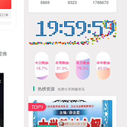
6869 9
323 1
788670
4个月前
489人已阅读
【Katie老师】初中语法全套
TOP4
买订单
知识讲解+1400题精练
3个月前
420人已阅读
清华帅爸数学思维（抖音）|
TOP5
小学+初中课程视频合集
4个月前
415人已阅读
堂推
乐乐课堂小学奥数1-6年级
TOP6
今日剩余
本周剩余
本月剩余
本年剩余
动画课程715集+配套练习册
16.7%
31.0%
78.0%
40.0%
高清PDF
6个月前
412人已阅读
热榜资源
免费分享网赚资讯
TOP1