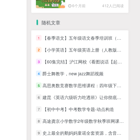
高清PDF
6个月前
412人已阅读
随机文章
【春季语文】五年级语文春季培训班（勤思在线-薛侠）
1
【小学英语】五年级英语上册（人教版）名师讲座课程
2
【60集完结】沪江网校《看图说话【起步+提高+实战】》MP4视频百度网盘下载，小学一二年级看图写话课程资料
3
爵士舞教学，new jazz舞蹈视频
4
高思奥数竞赛数学思维课程：四年级下册20讲全MP4视频+PDF课本讲义
5
建昆《英语六级听力吃透班》让你彻底听懂六级听力
6
【初中中考】中考数学专题-动点构造
7
高途龚京小学数学2年级数学秋季班网课视频
8
史上最全的鹅妈妈童谣全套资源，含音频+视频+PDF+手工！资源合集百度网盘下载
9