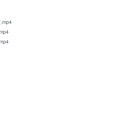
mp4
p4
p4