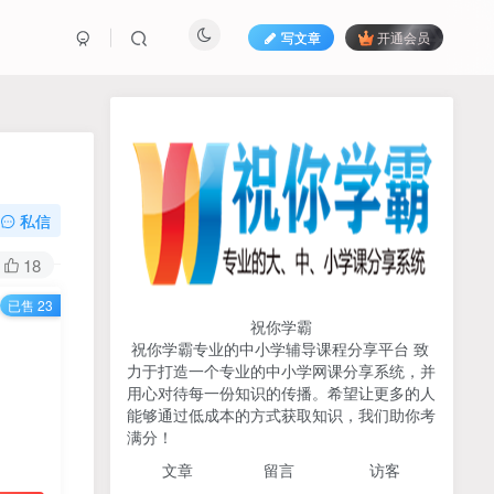
写文章
开通会员
热榜资源
免费分享网赚资讯
TOP1
私信
725人已阅读
18
初中《中学教材全解》2025-2026七八九
已售 23
年级上下册合集（多版本适配）
祝你学霸
祝你学霸专业的中小学辅导课程分享平台 致
2026版《浙大优辅》数学公
力于打造一个专业的中小学网课分享系统，并
TOP2
式定理导引（小学+初中+高
用心对待每一份知识的传播。希望让更多的人
中全套）PDF
能够通过低成本的方式获取知识，我们助你考
3个月前
502人已阅读
满分！
2025杨奇函写作课全套43讲
TOP3
文章
留言 访客
（分龄版/年龄阶段分类）