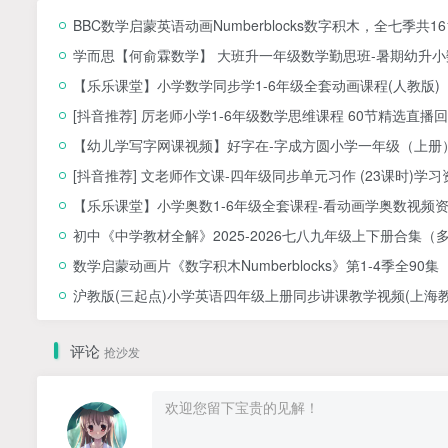
BBC数学启蒙英语动画Numberblocks数字积木，全七季共1
学而思【何俞霖数学】 大班升一年级数学勤思班-暑期幼升小数
【乐乐课堂】小学数学同步学1-6年级全套动画课程(人教版
[抖音推荐] 厉老师小学1-6年级数学思维课程 60节精选直播回
【幼儿学写字网课视频】好字在-字成方圆小学一年级（上册）
[抖音推荐] 文老师作文课-四年级同步单元习作 (23课时)学习
【乐乐课堂】小学奥数1-6年级全套课程-看动画学奥数视频
初中《中学教材全解》2025-2026七八九年级上下册合集（
数学启蒙动画片《数字积木Numberblocks》第1-4季全90集
沪教版(三起点)小学英语四年级上册同步讲课教学视频(上海教育
评论
抢沙发