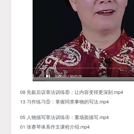
08 先叙后议章法训练⑧：让内容变得更深刻.mp4
13 习作练习⑤：掌握同类事物的写法.mp4
05 人物描写章法训练④：重场面描写.mp4
01 张赛琴体系作文课程介绍.mp4