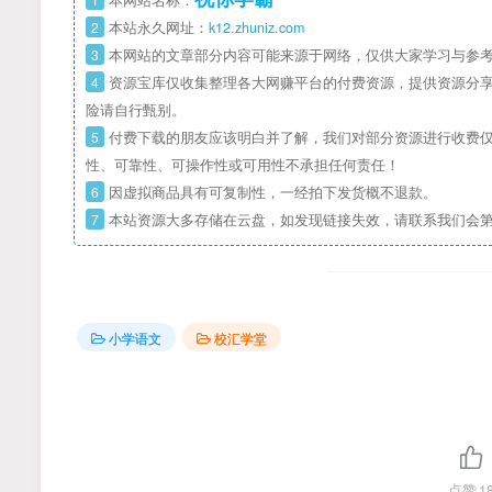
本网站名称：
2
本站永久网址：
k12.zhuniz.com
3
本网站的文章部分内容可能来源于网络，仅供大家学习与参考
4
资源宝库仅收集整理各大网赚平台的付费资源，提供资源分享
险请自行甄别。
5
付费下载的朋友应该明白并了解，我们对部分资源进行收费仅
性、可靠性、可操作性或可用性不承担任何责任！
6
因虚拟商品具有可复制性，一经拍下发货概不退款。
7
本站资源大多存储在云盘，如发现链接失效，请联系我们会
小学语文
校汇学堂
点赞
1