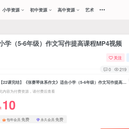
小学资源
初中资源
高中资源
艺术
小学（5-6年级）作文写作提高课程MP4视频
关注
0
219
【22课完结】《张赛琴体系作文》适合小学（5-6年级）作文写作提高课程MP4视频
此内容为付费资源，请付费后查看
10
R
免费
免费
包年会员
永久会员