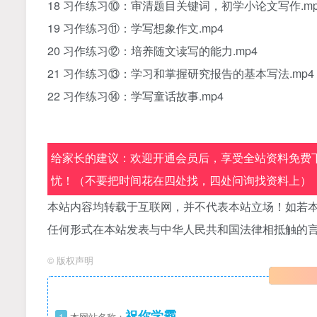
18 习作练习⑩：审清题目关键词，初学小论文写作.mp
19 习作练习⑪：学写想象作文.mp4
20 习作练习⑫：培养随文读写的能力.mp4
21 习作练习⑬：学习和掌握研究报告的基本写法.mp4
22 习作练习⑭：学写童话故事.mp4
给家长的建议：欢迎开通会员后，享受全站资料免费下
忧！（不要把时间花在四处找，四处问询找资料上）
本站内容均转载于互联网，并不代表本站立场！如若本
任何形式在本站发表与中华人民共和国法律相抵触的
©
版权声明
祝你学霸
1