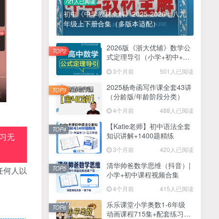
721人已阅读
初中《中学教材全解》2025-2026七八九
年级上下册合集（多版本适配）
2026版《浙大优辅》数学公
TOP2
式定理导引（小学+初中+高
中全套）PDF
3个月前
501人已阅读
2025杨奇函写作课全套43讲
TOP3
（分龄版/年龄阶段分类）
4个月前
488人已阅读
【Katie老师】初中语法全套
TOP4
知识讲解+1400题精练
习无
3个月前
420人已阅读
清华帅爸数学思维（抖音）|
TOP5
任何人以
小学+初中课程视频合集
4个月前
415人已阅读
乐乐课堂小学奥数1-6年级
TOP6
动画课程715集+配套练习册