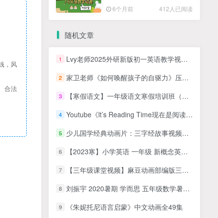
高清PDF
6个月前
412人已阅读
随机文章
Lvy老师2025外研新版初一英语教学视频全套
1
钱，风
家卫老师《如何唤醒孩子的自驱力》压力/动力/惯性/唤醒系统
2
、合法
【寒假语文】一年级语文寒假培训班（勤思在线-潘晓琳）
3
Youtube《lt’s Reading Time现在是阅读时间》英文绘本精读全780集视频
4
少儿国学经典动画片：三字经故事视频动画片
5
【2023寒】小学英语 一年级 新概念英语 预备一级2023春上 张译
6
【三年级课堂视频】麻豆动画部编版三年级上册语文，教材配套课程视频动画（35集全）MP4视频
7
刘振宇 2020暑期 学而思 五年级数学暑期创新班，15讲MP4视频课程，PDF讲义，
8
《朱妮托尼语言启蒙》中文动画全49集
9