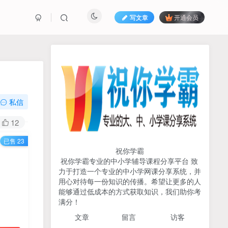
写文章
开通会员
热榜资源
免费分享网赚资讯
TOP1
私信
721人已阅读
12
初中《中学教材全解》2025-2026七八九
已售 23
年级上下册合集（多版本适配）
祝你学霸
祝你学霸专业的中小学辅导课程分享平台 致
2026版《浙大优辅》数学公
力于打造一个专业的中小学网课分享系统，并
TOP2
式定理导引（小学+初中+高
用心对待每一份知识的传播。希望让更多的人
中全套）PDF
能够通过低成本的方式获取知识，我们助你考
3个月前
501人已阅读
满分！
2025杨奇函写作课全套43讲
TOP3
文章
留言 访客
（分龄版/年龄阶段分类）