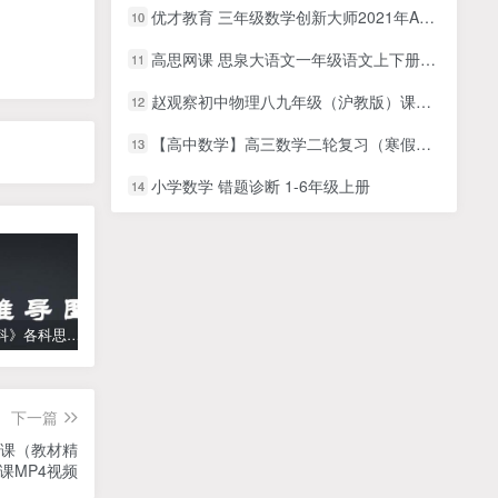
优才教育 三年级数学创新大师2021年A+秋季班
10
高思网课 思泉大语文一年级语文上下册课本配套学习视频合集百度网盘下载
11
赵观察初中物理八九年级（沪教版）课程合集视频
12
【高中数学】高三数学二轮复习（寒假实录）全21讲
13
小学数学 错题诊断 1-6年级上册
14
《高中学科》各科思维导图
学而思【何俞霖数学】 大班升一年级数学勤思班-暑期幼升小数学课程(资源合计13.90GB）百度网盘下载
【乐乐课堂】小学数学同步学1-6年级全套动画课程(人教版) 《乐乐课堂天天练数学》知识点讲解动画视频
下一篇
2课（教材精
课MP4视频