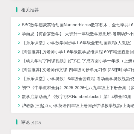
相关推荐
BBC数学启蒙英语动画Numberblocks数字积木，全七季共1
学而思【何俞霖数学】 大班升一年级数学勤思班-暑期幼升小数
【乐乐课堂】小学数学同步学1-6年级全套动画课程(人教版
[抖音推荐] 厉老师小学1-6年级数学思维课程 60节精选直播回
【幼儿学写字网课视频】好字在-字成方圆小学一年级（上册）
[抖音推荐] 文老师作文课-四年级同步单元习作 (23课时)学习
【乐乐课堂】小学奥数1-6年级全套课程-看动画学奥数视频
初中《中学教材全解》2025-2026七八九年级上下册合集（
数学启蒙动画片《数字积木Numberblocks》第1-4季全90集
沪教版(三起点)小学英语四年级上册同步讲课教学视频(上海教育
评论
抢沙发