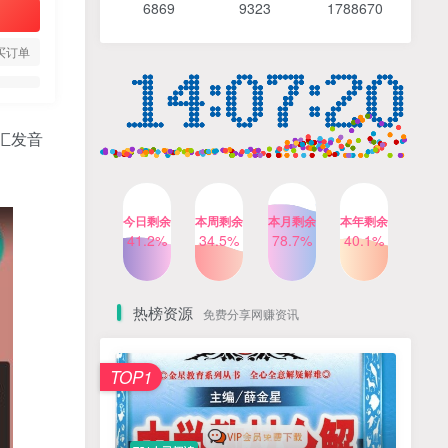
6869 9
323 1
788670
4个月前
488人已阅读
【Katie老师】初中语法全套
TOP4
买订单
知识讲解+1400题精练
3个月前
420人已阅读
清华帅爸数学思维（抖音）|
TOP5
汇发音
小学+初中课程视频合集
4个月前
415人已阅读
乐乐课堂小学奥数1-6年级
TOP6
今日剩余
本周剩余
本月剩余
本年剩余
动画课程715集+配套练习册
41.2%
34.5%
78.7%
40.1%
高清PDF
6个月前
412人已阅读
热榜资源
免费分享网赚资讯
TOP1