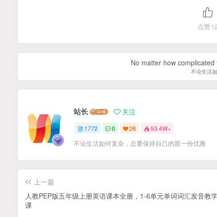
点赞
1
No matter how complicated y
不论生活
站长
关注
1772
0
26
53.4W+
不论生活如何复杂，总要保持自己的那一份优雅
上一篇
人教PEP版五年级上册英语课本全册，1-6单元单词词汇发音教
课