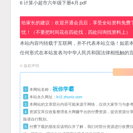
6
计算小超市六年级下册
4
月.pdf
给家长的建议：欢迎开通会员后，享受全站资料免费下
忧！（不要把时间花在四处找，四处问询找资料上）
本站内容均转载于互联网，并不代表本站立场！如若本
任何形式在本站发表与中华人民共和国法律相抵触的
©
版权声明
祝你学霸
1
本网站名称：
2
本站永久网址：
k12.zhuniz.com
3
本网站的文章部分内容可能来源于网络，仅供大家学习与参考
4
资源宝库仅收集整理各大网赚平台的付费资源，提供资源分享
险请自行甄别。
5
付费下载的朋友应该明白并了解，我们对部分资源进行收费仅