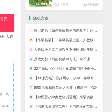
高清PDF
6个月前
412人已阅读
随机文章
习无
家卫老师《如何唤醒孩子的自驱力》压力/动力/惯性/唤醒系统
1
任何人以
【小学英语】二年级英语上册（人教版）名师讲座课程
2
人教版小学二年级数学下册网课同步辅导讲课教学视频全集(学费全免网 43讲)
3
反败为胜《高能突破学习法》家长课
4
23年新版《作业帮》配套练习题小册子一年级下册人教版数学RJ版试题卷
5
【14课完结】蘑菇网校，小学一年级卓越班（数学秋季班）MP4视频+讲义PDF资料网课百度网盘下载，一年级奥数课程视频
6
50部名著精读笔记大合集（初高中）PDF
7
钱，风
【学而思小学奥数培训视频】小学奥数七大专题（行程）培训课MP4视频，小学奥数应用题课程
8
《巴塔木童谣第二季》学习纯正的英语韵律,发音,音节 百度网盘下载
9
、合法