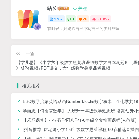
站长
关注
1769
0
26
53.3W+
有时候，只能靠自己书写自己的美好结局
上一篇
【学儿思】《小学六年级数学短期班暑假数学大白本刷题班（暑
》MP4视频+PDF讲义，六年级数学暑期课程视频
相关推荐
BBC数学启蒙英语动画Numberblocks数字积木，全七季共1
学而思【何俞霖数学】 大班升一年级数学勤思班-暑期幼升小数
【乐乐课堂】小学数学同步学1-6年级全套动画课程(人教版
[抖音推荐] 厉老师小学1-6年级数学思维课程 60节精选直播回
【幼儿学写字网课视频】好字在-字成方圆小学一年级（上册）