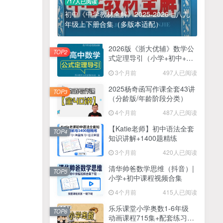
717人已阅读
初中《中学教材全解》2025-2026七八九
年级上下册合集（多版本适配）
2026版《浙大优辅》数学公
TOP2
式定理导引（小学+初中+高
中全套）PDF
3个月前
497人已阅读
2025杨奇函写作课全套43讲
TOP3
（分龄版/年龄阶段分类）
4个月前
487人已阅读
【Katie老师】初中语法全套
TOP4
知识讲解+1400题精练
3个月前
420人已阅读
清华帅爸数学思维（抖音）|
TOP5
小学+初中课程视频合集
4个月前
415人已阅读
乐乐课堂小学奥数1-6年级
TOP6
动画课程715集+配套练习册