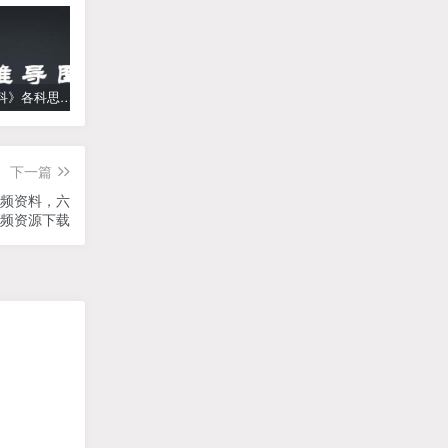
《高中学科》各科思维导图
学而思【何俞霖数学】 大班升一年级数学勤思班-暑期幼升小数学课程(资源合计13.90GB）百度网盘下载
【乐乐课堂】小学数学同步学1-6年级全套动画课程(人教版) 《乐乐课堂天天练数学》知识点讲解动画视频
下一篇
视频资料，六
频资源下载