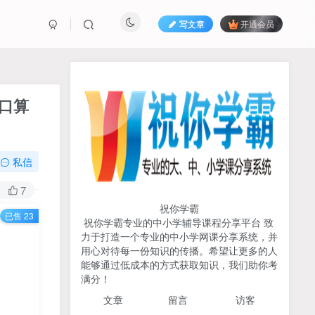
写文章
开通会员
热榜资源
免费分享网赚资讯
口算
TOP1
私信
717人已阅读
初中《中学教材全解》2025-2026七八九
7
年级上下册合集（多版本适配）
祝你学霸
已售 23
祝你学霸专业的中小学辅导课程分享平台 致
2026版《浙大优辅》数学公
力于打造一个专业的中小学网课分享系统，并
TOP2
式定理导引（小学+初中+高
用心对待每一份知识的传播。希望让更多的人
中全套）PDF
能够通过低成本的方式获取知识，我们助你考
3个月前
497人已阅读
满分！
2025杨奇函写作课全套43讲
TOP3
文章
留言 访客
（分龄版/年龄阶段分类）