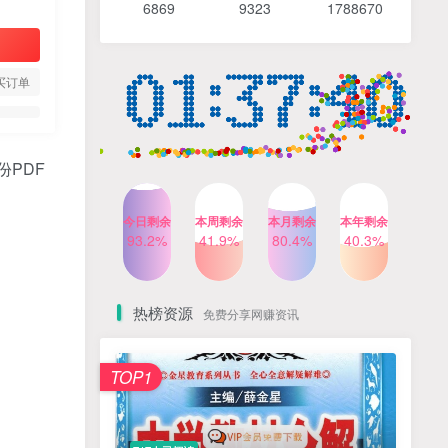
6869 9
323 1
788670
4个月前
487人已阅读
【Katie老师】初中语法全套
TOP4
知识讲解+1400题精练
买订单
3个月前
420人已阅读
清华帅爸数学思维（抖音）|
TOP5
小学+初中课程视频合集
PDF
4个月前
415人已阅读
乐乐课堂小学奥数1-6年级
TOP6
今日剩余
本周剩余
本月剩余
本年剩余
动画课程715集+配套练习册
93.2%
41.9%
80.4%
40.3%
高清PDF
6个月前
412人已阅读
热榜资源
免费分享网赚资讯
TOP1