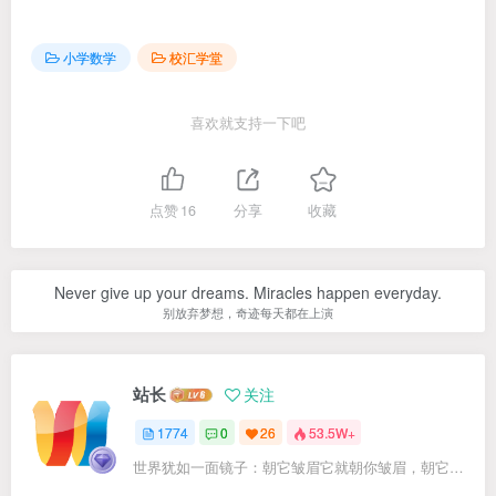
小学数学
校汇学堂
喜欢就支持一下吧
点赞
16
分享
收藏
Never give up your dreams. Miracles happen everyday.
别放弃梦想，奇迹每天都在上演
站长
关注
1774
0
26
53.5W+
世界犹如一面镜子：朝它皱眉它就朝你皱眉，朝它微笑它也吵你微笑