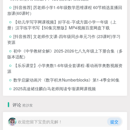
[抖音推荐] 厉老师小学1-6年级数学思维课程 60节精选直播回
放课(60课时）
【幼儿学写字网课视频】好字在-字成方圆小学一年级（上
册）汉字练字书写【50集完整版】MP4视频百度网盘下载
[抖音推荐] 文老师作文课-四年级同步单元习作 (23课时)学习
资源
初中《中学教材全解》2025-2026七八九年级上下册合集（多
版本适配）
【乐乐课堂】小学奥数1-6年级全套课程-看动画学奥数视频资
源
数学启蒙动画片《数字积木Numberblocks》第1-4季全90集
2025高途褚佳麟白马老师阅读专项课网课视频
评论
抢沙发
欢迎您留下宝贵的见解！
提交