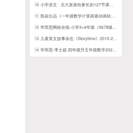
小学语文 · 北大派派给家长的127节课（通关小学阅读）
10
凯叔出品《一年级数学计算跟着动画轻松搞定加减法》16节课完整版MP4视频课下载，小学1年级数学计算能力提高学习视频学习视频
11
学而思网校在线-小学3+4年级（5678级）数学思维培养网课MP4视频PDF教材
12
儿童英文故事杂志《Storytime》2015-2024年全套合集，适合4-9岁
13
学而思-李士超 四年级升五年级数学2020年暑期培训班
14