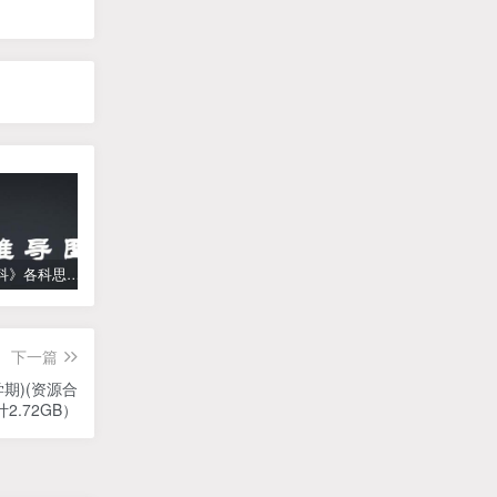
《高中学科》各科思维导图
学而思【何俞霖数学】 大班升一年级数学勤思班-暑期幼升小数学课程(资源合计13.90GB）百度网盘下载
【乐乐课堂】小学数学同步学1-6年级全套动画课程(人教版) 《乐乐课堂天天练数学》知识点讲解动画视频
下一篇
期)(资源合
计2.72GB）