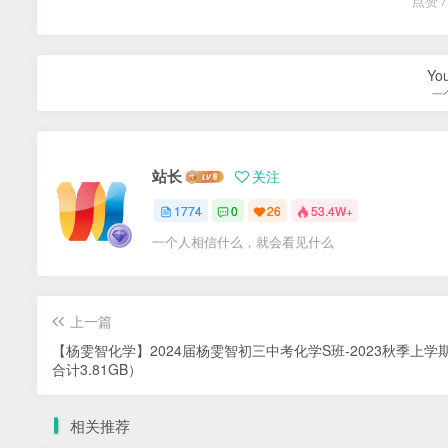
点赞
7
You
一
站长
关注
1774
0
26
53.4W+
一个人相信什么，就会看见什么
上一篇
【杨雯智化学】2024届杨雯智初三中考化学S班-2023秋季上学
合计3.81GB）
相关推荐