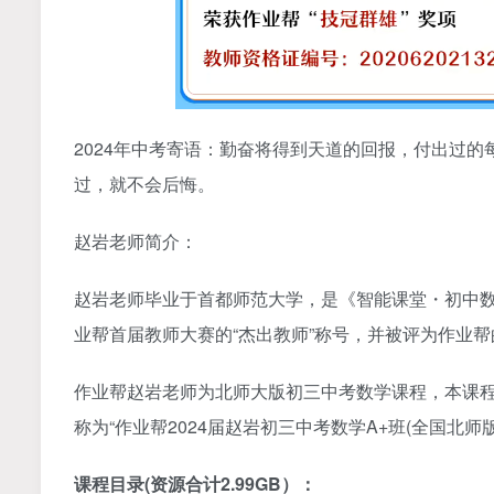
2024年中考寄语：勤奋将得到天道的回报，付出过
过，就不会后悔。
赵岩老师简介：
赵岩老师毕业于首都师范大学，是《智能课堂・初中
业帮首届教师大赛的“杰出教师”称号，并被评为作业帮的
作业帮赵岩老师为北师大版初三中考数学课程，本课程的
称为“作业帮2024届赵岩初三中考数学A+班(全国北师版)
课程目录(资源合计2.99GB）：