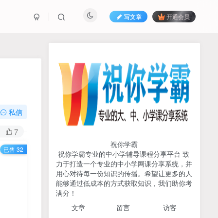
写文章
开通会员
热榜资源
免费分享网赚资讯
TOP1
私信
731人已阅读
初中《中学教材全解》2025-2026七八九
7
年级上下册合集（多版本适配）
祝你学霸
已售 32
祝你学霸专业的中小学辅导课程分享平台 致
2026版《浙大优辅》数学公
力于打造一个专业的中小学网课分享系统，并
TOP2
式定理导引（小学+初中+高
用心对待每一份知识的传播。希望让更多的人
中全套）PDF
能够通过低成本的方式获取知识，我们助你考
3个月前
502人已阅读
满分！
2025杨奇函写作课全套43讲
TOP3
文章
留言 访客
（分龄版/年龄阶段分类）