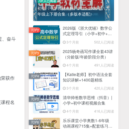
731人已阅读
初中《中学教材全解》2025-2026七八九
年级上下册合集（多版本适配）
2026版《浙大优辅》数学公
TOP2
式定理导引（小学+初中+高
过、奋斗
中全套）PDF
3个月前
502人已阅读
2025杨奇函写作课全套43讲
TOP3
（分龄版/年龄阶段分类）
4个月前
491人已阅读
【Katie老师】初中语法全套
TOP4
他荣获作
知识讲解+1400题精练
3个月前
420人已阅读
清华帅爸数学思维（抖音）|
TOP5
该课程名
小学+初中课程视频合集
4个月前
416人已阅读
乐乐课堂小学奥数1-6年级
TOP6
动画课程715集+配套练习册