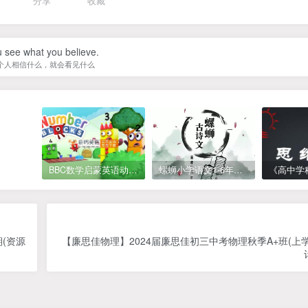
分享
收藏
 see what you believe.
个人相信什么，就会看见什么
BBC数学启蒙英语动画Numberblocks数字积木，全七季共161集，1080P高清视频带英文字幕
螺蛳小学语文1-6年级《小学古诗文》课程视频
期(资源
【廉思佳物理】2024届廉思佳初三中考物理秋季A+班(上学