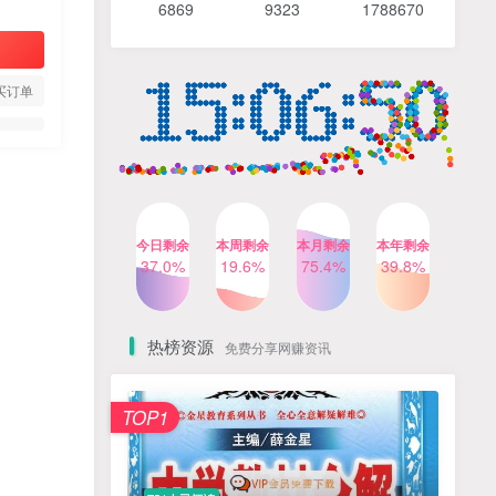
6869 9
323 1
788670
4个月前
491人已阅读
【Katie老师】初中语法全套
TOP4
知识讲解+1400题精练
买订单
3个月前
420人已阅读
清华帅爸数学思维（抖音）|
TOP5
小学+初中课程视频合集
4个月前
416人已阅读
乐乐课堂小学奥数1-6年级
TOP6
今日剩余
本周剩余
本月剩余
本年剩余
动画课程715集+配套练习册
37.0%
19.6%
75.4%
39.8%
高清PDF
6个月前
413人已阅读
热榜资源
免费分享网赚资讯
TOP1