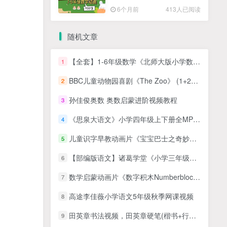
高清PDF
6个月前
413人已阅读
随机文章
【全套】1-6年级数学《北师大版小学数学全套备课资料》电子版资料百度网盘下载，小学北师大版数学备课资源下载
1
BBC儿童动物园喜剧《The Zoo》 (1+2季)，看动物世界学英语知识
2
孙佳俊奥数 奥数启蒙进阶视频教程
3
《思泉大语文》小学四年级上下册全MP4视频+ PDF讲义课程，（可在线试看）
4
儿童识字早教动画片《宝宝巴士之奇妙汉字》第1-2季全48集 早教识字动画片课程 百度网盘下载
5
【部编版语文】诸葛学堂《小学三年级课程同步讲解视频+基础扩展课》MP4视频+试卷PDF
6
数学启蒙动画片《数字积木Numberblocks》第1-4季全90集
7
高途李佳薇小学语文5年级秋季网课视频
8
田英章书法视频，田英章硬笔(楷书+行书)专业教程书法讲座
9