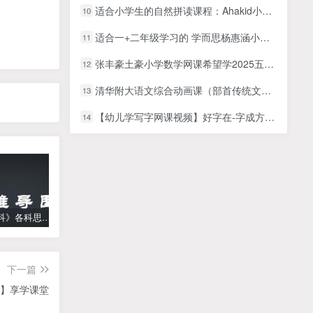
适合小学生的自然拼读课程：Ahakid小学常用英语自然拼读课堂（43集）
10
适合一+二年级学习的 学而思杨惠涵小学看图写话 全攻略资源合集 百度网盘下载
11
张丰豪土豪小学数学网课希望学2025五年级数学秋上人教版A+网课视频
12
清华附大语文综合动画课（部首传统文化词语汉字偏旁）全套
13
【幼儿学写字网课视频】好字在-字成方圆小学一年级（上册）汉字练字书写【50集完整版】MP4视频百度网盘下载
14
《高中学科》各科思维导图
学而思【何俞霖数学】 大班升一年级数学勤思班-暑期幼升小数学课程(资源合计13.90GB）百度网盘下载
【乐乐课堂】小学数学同步学1-6年级全套动画课程(人教版) 《乐乐课堂天天练数学》知识点讲解动画视频
下一篇
辨】享学课堂