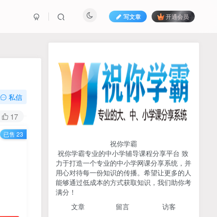
写文章
开通会员
热榜资源
免费分享网赚资讯
TOP1
私信
731人已阅读
17
初中《中学教材全解》2025-2026七八九
已售 23
年级上下册合集（多版本适配）
祝你学霸
祝你学霸专业的中小学辅导课程分享平台 致
2026版《浙大优辅》数学公
力于打造一个专业的中小学网课分享系统，并
TOP2
式定理导引（小学+初中+高
用心对待每一份知识的传播。希望让更多的人
中全套）PDF
能够通过低成本的方式获取知识，我们助你考
3个月前
502人已阅读
满分！
2025杨奇函写作课全套43讲
TOP3
文章
留言 访客
（分龄版/年龄阶段分类）