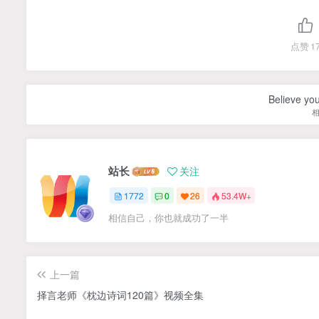
点赞
1
Believe you
站长
关注
1772
0
26
53.4W+
相信自己，你也就成功了一半
上一篇
择言老师《枕边诗词120篇》视频全集