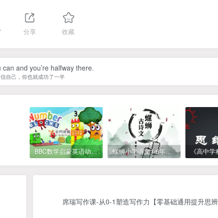
7
分享
收藏
 can and you’re halfway there.
相信自己，你也就成功了一半
BBC数学启蒙英语动画Numberblocks数字积木，全七季共161集，1080P高清视频带英文字幕
螺蛳小学语文1-6年级《小学古诗文》课程视频
席瑞写作课-从0-1塑造写作力【零基础通用提升思