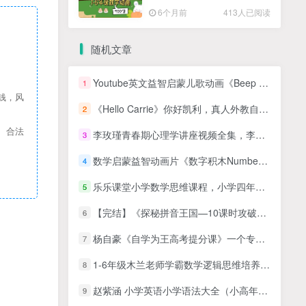
高清PDF
6个月前
413人已阅读
随机文章
Youtube英文益智启蒙儿歌动画《Beep Beep》全120集，1080P高清视频带英文字幕，带配套音频MP3，百度网盘下载！
1
钱，风
《Hello Carrie》你好凯利，真人外教自然拼读动画和英语儿歌，全155集，1080P高清视频，带配套音频MP3，百度网盘下载！
2
、合法
李玫瑾青春期心理学讲座视频全集，李玫瑾育儿讲座视频全集下载
3
数学启蒙益智动画片《数字积木Numberblocks》第五季全15集
4
乐乐课堂小学数学思维课程，小学四年级数学奥数MP4视频课程
5
【完结】《探秘拼音王国—10课时攻破必学拼音》幼小衔接一年级拼音学习MP4视频百度网盘下载 校汇网的头像-校汇学习课堂终生会员 校汇网
6
杨自豪《自学为王高考提分课》一个专门针对高考考生的课程
7
1-6年级木兰老师学霸数学逻辑思维培养视频课程➕练习
8
赵紫涵 小学英语小学语法大全（小高年级必学）30讲带讲义
9