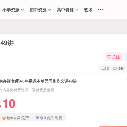
小学资源
初中资源
高中资源
艺术
49讲
关注
0
340
余亦诺老师3-6年级课本单元同步作文课49讲
此内容为付费资源，请付费后查看
10
R
免费
免费
包年会员
永久会员