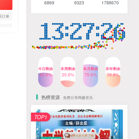
6869 9
323 1
788670
4个月前
491人已阅读
【Katie老师】初中语法全套
TOP4
买订单
知识讲解+1400题精练
3个月前
420人已阅读
清华帅爸数学思维（抖音）|
TOP5
小学+初中课程视频合集
4个月前
416人已阅读
乐乐课堂小学奥数1-6年级
TOP6
今日剩余
本周剩余
本月剩余
本年剩余
动画课程715集+配套练习册
43.9%
20.6%
75.6%
39.8%
高清PDF
6个月前
413人已阅读
热榜资源
免费分享网赚资讯
TOP1