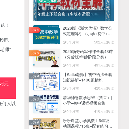
731人已阅读
初中《中学教材全解》2025-2026七八九
年级上下册合集（多版本适配）
难题！
2026版《浙大优辅》数学公
TOP2
式定理导引（小学+初中+高
中全套）PDF
老师。
3个月前
502人已阅读
老师”
2025杨奇函写作课全套43讲
TOP3
（分龄版/年龄阶段分类）
4个月前
491人已阅读
【Katie老师】初中语法全套
TOP4
知识讲解+1400题精练
习无
3个月前
420人已阅读
清华帅爸数学思维（抖音）|
TOP5
小学+初中课程视频合集
任何人以
4个月前
416人已阅读
乐乐课堂小学奥数1-6年级
TOP6
动画课程715集+配套练习册