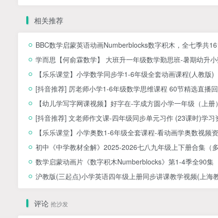
相关推荐
BBC数学启蒙英语动画Numberblocks数字积木，全七季共1
学而思【何俞霖数学】 大班升一年级数学勤思班-暑期幼升小数
【乐乐课堂】小学数学同步学1-6年级全套动画课程(人教版
[抖音推荐] 厉老师小学1-6年级数学思维课程 60节精选直播回
【幼儿学写字网课视频】好字在-字成方圆小学一年级（上册）
[抖音推荐] 文老师作文课-四年级同步单元习作 (23课时)学习
【乐乐课堂】小学奥数1-6年级全套课程-看动画学奥数视频
初中《中学教材全解》2025-2026七八九年级上下册合集（
数学启蒙动画片《数字积木Numberblocks》第1-4季全90集
沪教版(三起点)小学英语四年级上册同步讲课教学视频(上海教育
评论
抢沙发