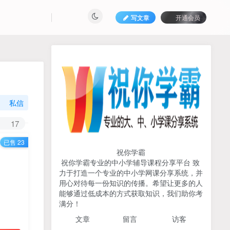
写文章
开通会员
热榜资源
免费分享网赚资讯
TOP1
私信
717人已阅读
17
初中《中学教材全解》2025-2026七八九
已售 23
年级上下册合集（多版本适配）
祝你学霸
祝你学霸专业的中小学辅导课程分享平台 致
2026版《浙大优辅》数学公
力于打造一个专业的中小学网课分享系统，并
TOP2
式定理导引（小学+初中+高
用心对待每一份知识的传播。希望让更多的人
中全套）PDF
能够通过低成本的方式获取知识，我们助你考
3个月前
498人已阅读
满分！
2025杨奇函写作课全套43讲
TOP3
文章
留言 访客
（分龄版/年龄阶段分类）