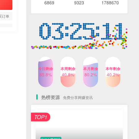
6869 9
323 1
788670
4个月前
487人已阅读
【Katie老师】初中语法全套
TOP4
买订单
知识讲解+1400题精练
3个月前
420人已阅读
清华帅爸数学思维（抖音）|
TOP5
小学+初中课程视频合集
4个月前
415人已阅读
乐乐课堂小学奥数1-6年级
TOP6
今日剩余
本周剩余
本月剩余
本年剩余
动画课程715集+配套练习册
85.8%
40.8%
80.2%
40.2%
高清PDF
6个月前
412人已阅读
热榜资源
免费分享网赚资讯
TOP1