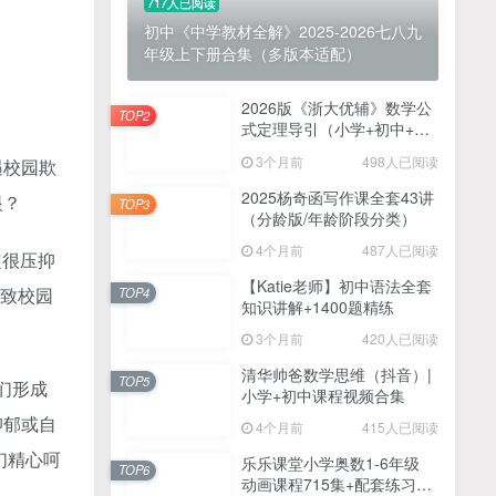
717人已阅读
初中《中学教材全解》2025-2026七八九
年级上下册合集（多版本适配）
2026版《浙大优辅》数学公
TOP2
式定理导引（小学+初中+高
中全套）PDF
3个月前
498人已阅读
遇校园欺
2025杨奇函写作课全套43讲
眼？
TOP3
（分龄版/年龄阶段分类）
4个月前
487人已阅读
定很压抑
【Katie老师】初中语法全套
导致校园
TOP4
知识讲解+1400题精练
3个月前
420人已阅读
清华帅爸数学思维（抖音）|
TOP5
们形成
小学+初中课程视频合集
抑郁或自
4个月前
415人已阅读
们精心呵
乐乐课堂小学奥数1-6年级
TOP6
动画课程715集+配套练习册