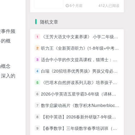
高清PDF
6个月前
412人已阅读
随机文章
凌事件频
《王芳大语文中文素养课》 小学二年级语文下册 课前预习课后复习课 mp3音频资源
1
科的概
听力王《全新英语听力》(1-8年级+中考) 音频+PDF电子版文档
2
适合中小学的作文提高课程，猫博士：颠覆传统的超级作文课（视频），让孩子轻松搞定协作！
3
为概念
白瑞《20招培养优秀男孩》男孩父母必修课
4
，深入的
《巴塔木自然拼读系列儿歌》培养孩子对英语的兴趣,掌握纯正的英语发音 视频动画百度网盘下载
5
2026小学英语五星学霸3-6年级（译林版）
6
数学启蒙动画片《数字积木Numberblocks》第1-4季全90集
7
【初中英语】2026春新外研版7-9年级（初一至初三）教材电子课本PDF
8
【春季数学】三年级数学春季培训班（勤思在线-王睿）
9