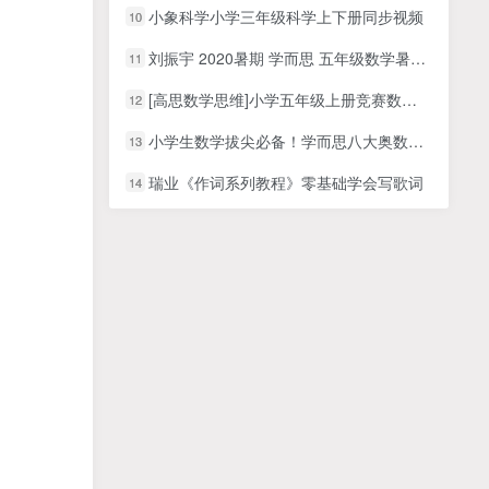
小象科学小学三年级科学上下册同步视频
10
刘振宇 2020暑期 学而思 五年级数学暑期创新班，15讲MP4视频课程，PDF讲义，
11
[高思数学思维]小学五年级上册竞赛数学同步课程20节完整版 MP4视频
12
小学生数学拔尖必备！学而思八大奥数专题，1000多个学而思教学视频+讲义！
13
瑞业《作词系列教程》零基础学会写歌词
14