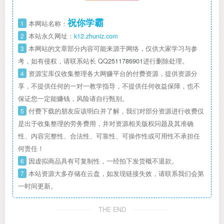
祝你学霸
1
本网站名称：
2
本站永久网址：
k12.zhuniz.com
3
本网站的文章部分内容可能来源于网络，仅供大家学习与参
考，如有侵权，请联系站长 QQ
2511786901
进行删除处理。
4
资源宝库仅收集整理各大网赚平台的付费资源，提供资源分
享，不提供任何的一对一教学指导，不提供任何收益保障，也不
保证您一定能赚钱，风险请自行甄别。
5
付费下载的朋友应该明白并了解，我们对部分资源进行收费仅
是出于收集整理的劳务费用，并对资源相关版权问题及其准确
性、内容完整性、合法性、可靠性、可操作性或可用性不承担任
何责任！
6
因虚拟商品具有可复制性，一经拍下发货概不退款。
7
本站资源大多存储在云盘，如发现链接失效，请联系我们会第
一时间更新。
THE END