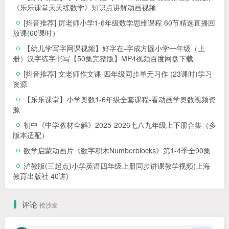
《乐乐课堂天天练数学》知识点讲解动画视频
[抖音推荐] 厉老师小学1-6年级数学思维课程 60节精选直播回
放课(60课时）
【幼儿学写字网课视频】好字在-字成方圆小学一年级（上
册）汉字练字书写【50集完整版】MP4视频百度网盘下载
[抖音推荐] 文老师作文课-四年级同步单元习作 (23课时)学习
资源
【乐乐课堂】小学奥数1-6年级全套课程-看动画学奥数视频资
源
初中《中学教材全解》2025-2026七八九年级上下册合集（多
版本适配）
数学启蒙动画片《数字积木Numberblocks》第1-4季全90集
沪教版(三起点)小学英语四年级上册同步讲课教学视频(上海
教育出版社 40讲)
评论
抢沙发