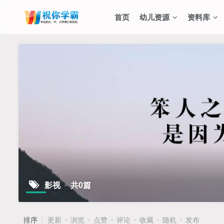
首页
幼儿资源
资料库
影视
共0篇
排序
更新
浏览
点赞
评论
收藏
随机
发布