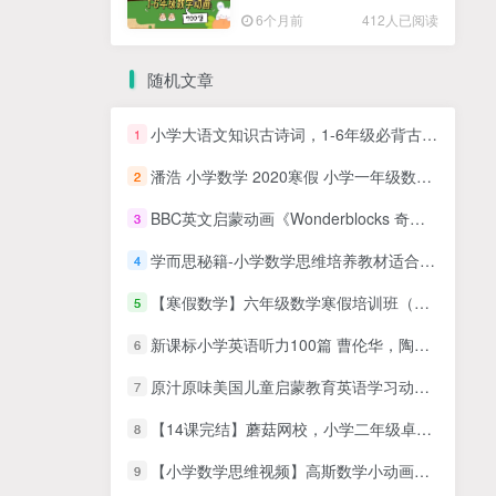
高清PDF
6个月前
412人已阅读
随机文章
小学大语文知识古诗词，1-6年级必背古诗75首（原文+mp3音频）百度网盘下载
1
潘浩 小学数学 2020寒假 小学一年级数学寒假班 百度网盘下载
2
BBC英文启蒙动画《Wonderblocks 奇幻积木》全30集，1080P高清视频带英文字幕，百度网盘下载！
3
学而思秘籍-小学数学思维培养教材适合小学1+2年级 视频课程+PDF讲义 完结版本百度网盘下载
4
【寒假数学】六年级数学寒假培训班（勤思在线-李士超）
5
新课标小学英语听力100篇 曹伦华，陶妮，陈河清
6
原汁原味美国儿童启蒙教育英语学习动画系列1000集全
7
【14课完结】蘑菇网校，小学二年级卓越班（数学秋季班）MP4视频+讲义PDF资料网课
8
【小学数学思维视频】高斯数学小动画，配套小学1-6年级数学课堂知识点动画教学视频MP4，百度网盘下载
9