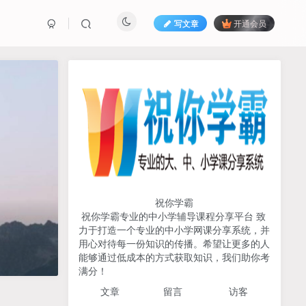
写文章
开通会员
热榜资源
免费分享网赚资讯
TOP1
731人已阅读
初中《中学教材全解》2025-2026七八九
年级上下册合集（多版本适配）
祝你学霸
祝你学霸专业的中小学辅导课程分享平台 致
2026版《浙大优辅》数学公
力于打造一个专业的中小学网课分享系统，并
TOP2
式定理导引（小学+初中+高
用心对待每一份知识的传播。希望让更多的人
中全套）PDF
能够通过低成本的方式获取知识，我们助你考
3个月前
502人已阅读
满分！
2025杨奇函写作课全套43讲
TOP3
文章
留言 访客
（分龄版/年龄阶段分类）