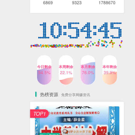
6869 9
323 1
788670
4个月前
490人已阅读
【Katie老师】初中语法全套
TOP4
知识讲解+1400题精练
3个月前
420人已阅读
清华帅爸数学思维（抖音）|
TOP5
小学+初中课程视频合集
4个月前
416人已阅读
乐乐课堂小学奥数1-6年级
TOP6
今日剩余
本周剩余
本月剩余
本年剩余
动画课程715集+配套练习册
54.5%
22.1%
76.0%
39.9%
高清PDF
6个月前
412人已阅读
热榜资源
免费分享网赚资讯
TOP1