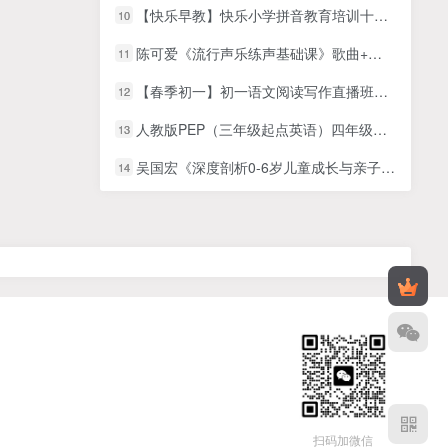
【快乐早教】快乐小学拼音教育培训十八集
10
陈可爱《流行声乐练声基础课》歌曲+技巧+练声
11
【春季初一】初一语文阅读写作直播班（杨林）
12
人教版PEP（三年级起点英语）四年级下册课本同步视频课程43课时MP4视频
13
吴国宏《深度剖析0-6岁儿童成长与亲子问题》亲子教育
14
扫码加微信