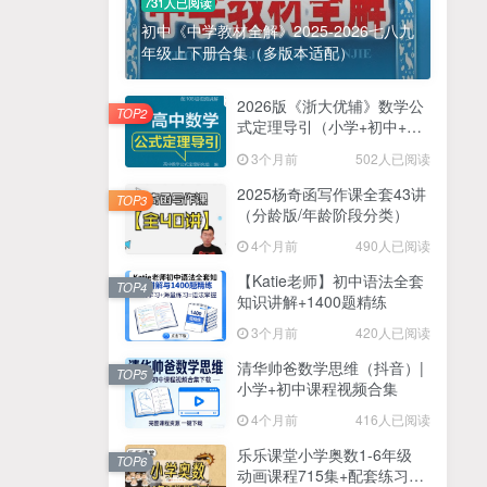
731人已阅读
初中《中学教材全解》2025-2026七八九
年级上下册合集（多版本适配）
2026版《浙大优辅》数学公
TOP2
式定理导引（小学+初中+高
中全套）PDF
3个月前
502人已阅读
2025杨奇函写作课全套43讲
TOP3
（分龄版/年龄阶段分类）
4个月前
490人已阅读
【Katie老师】初中语法全套
TOP4
知识讲解+1400题精练
3个月前
420人已阅读
清华帅爸数学思维（抖音）|
TOP5
小学+初中课程视频合集
4个月前
416人已阅读
乐乐课堂小学奥数1-6年级
TOP6
动画课程715集+配套练习册