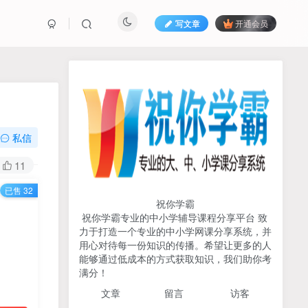
写文章
开通会员
热榜资源
免费分享网赚资讯
TOP1
私信
713人已阅读
11
初中《中学教材全解》2025-2026七八九
已售 32
年级上下册合集（多版本适配）
祝你学霸
祝你学霸专业的中小学辅导课程分享平台 致
2026版《浙大优辅》数学公
力于打造一个专业的中小学网课分享系统，并
TOP2
式定理导引（小学+初中+高
用心对待每一份知识的传播。希望让更多的人
中全套）PDF
能够通过低成本的方式获取知识，我们助你考
3个月前
497人已阅读
满分！
2025杨奇函写作课全套43讲
TOP3
文章
留言 访客
（分龄版/年龄阶段分类）