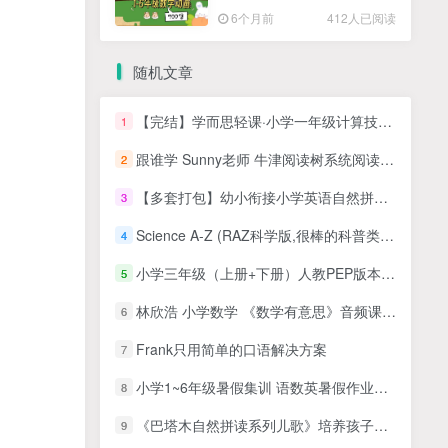
高清PDF
6个月前
412人已阅读
随机文章
【完结】学而思轻课·小学一年级计算技巧一课通MP4视频课+PDF讲义 百度网盘下载
1
跟谁学 Sunny老师 牛津阅读树系统阅读课（一阶+二阶完结）
2
【多套打包】幼小衔接小学英语自然拼读教学MP4视频资料百度网盘下载，英语学习启蒙教学网课视频课程
3
Science A-Z (RAZ科学版,很棒的科普类分级读物)全套资料[音频+视频+PDF+部分教案+练习册]
4
小学三年级（上册+下册）人教PEP版本英语课堂配套视频课
5
​​​​​​​林欣浩 小学数学 《数学有意思》音频课程全30讲mp3
6
Frank只用简单的口语解决方案
7
小学1~6年级暑假集训 语数英暑假作业PDF高清合集
8
《巴塔木自然拼读系列儿歌》培养孩子对英语的兴趣,掌握纯正的英语发音 视频动画百度网盘下载
9