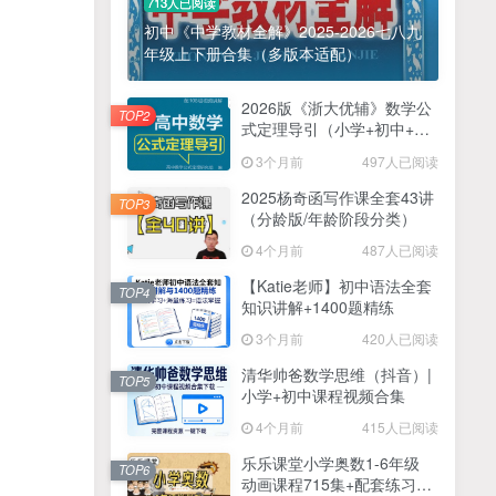
713人已阅读
初中《中学教材全解》2025-2026七八九
年级上下册合集（多版本适配）
2026版《浙大优辅》数学公
TOP2
式定理导引（小学+初中+高
中全套）PDF
3个月前
497人已阅读
2025杨奇函写作课全套43讲
TOP3
（分龄版/年龄阶段分类）
4个月前
487人已阅读
【Katie老师】初中语法全套
TOP4
知识讲解+1400题精练
3个月前
420人已阅读
清华帅爸数学思维（抖音）|
TOP5
小学+初中课程视频合集
4个月前
415人已阅读
乐乐课堂小学奥数1-6年级
TOP6
动画课程715集+配套练习册