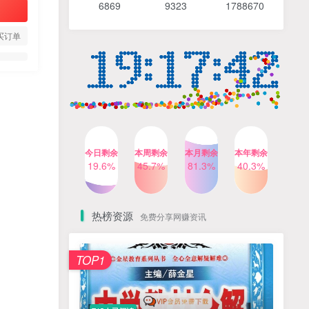
6869 9
323 1
788670
4个月前
487人已阅读
【Katie老师】初中语法全套
TOP4
买订单
知识讲解+1400题精练
3个月前
420人已阅读
清华帅爸数学思维（抖音）|
TOP5
小学+初中课程视频合集
4个月前
415人已阅读
乐乐课堂小学奥数1-6年级
TOP6
今日剩余
本周剩余
本月剩余
本年剩余
动画课程715集+配套练习册
19.6%
45.7%
81.3%
40.3%
高清PDF
6个月前
412人已阅读
热榜资源
免费分享网赚资讯
TOP1