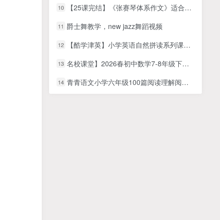
【25课完结】《张赛琴体系作文》适合小学（1-2年级）作文写作提高课程MP4视频文件百度网盘下载
10
爵士舞教学，new jazz舞蹈视频
11
【酷学津英】小学英语自然拼读系列课程四级 网课视频
12
名校课堂】2026春初中数学7-8年级下册 | 北京专版人教版
13
青青语文小学六年级100篇阅读理解阅读打卡(视频+PDF文档）
14