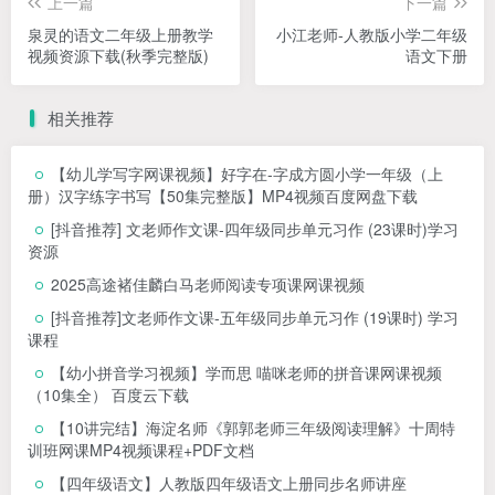
上一篇
下一篇
泉灵的语文二年级上册教学
小江老师-人教版小学二年级
视频资源下载(秋季完整版)
语文下册
相关推荐
【幼儿学写字网课视频】好字在-字成方圆小学一年级（上
册）汉字练字书写【50集完整版】MP4视频百度网盘下载
[抖音推荐] 文老师作文课-四年级同步单元习作 (23课时)学习
资源
2025高途褚佳麟白马老师阅读专项课网课视频
[抖音推荐]文老师作文课-五年级同步单元习作 (19课时) 学习
课程
【幼小拼音学习视频】学而思 喵咪老师的拼音课网课视频
（10集全） 百度云下载
【10讲完结】海淀名师《郭郭老师三年级阅读理解》十周特
训班网课MP4视频课程+PDF文档
【四年级语文】人教版四年级语文上册同步名师讲座