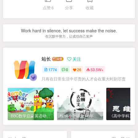
点赞
6
分享
收藏
Work hard in silence, let success make the noise.
在沉默中努力，让成功自己发声
站长
关注
1774
0
26
53.5W+
只有在日常生活中尽责的人才会在重大时刻尽责
BBC数学启蒙英语动画Numberblocks数字积木，全七季共161集，1080P高清视频带英文字幕
螺蛳小学语文1-6年级《小学古诗文》课程视频