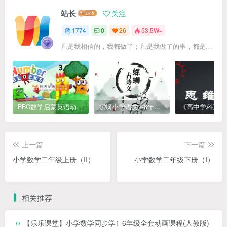
站长
关注
1774
0
26
53.5W+
凡是我相信的，我都做了；凡是我做了的事，都是全身心地投入去做的
BBC数学启蒙英语动画Numberblocks数字积木，全七季共161集，1080P高清视频带英文字幕
螺蛳小学语文1-6年级《小学古诗文》课程视频
上一篇
下一篇
小学数学二年级上册（II）
小学数学二年级下册（I）
相关推荐
【乐乐课堂】小学数学同步学1-6年级全套动画课程(人教版)