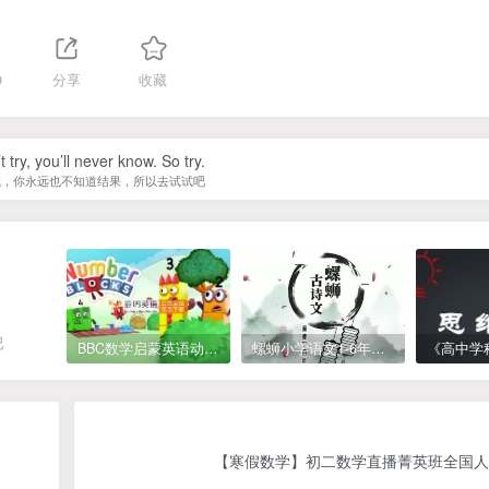
9
分享
收藏
t try, you’ll never know. So try.
试，你永远也不知道结果，所以去试试吧
吧
BBC数学启蒙英语动画Numberblocks数字积木，全七季共161集，1080P高清视频带英文字幕
螺蛳小学语文1-6年级《小学古诗文》课程视频
【寒假数学】初二数学直播菁英班全国人