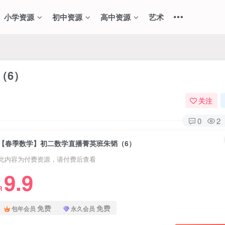
小学资源
初中资源
高中资源
艺术
（6）
关注
0
2
【春季数学】初二数学直播菁英班朱韬（6）
此内容为付费资源，请付费后查看
9.9
R
免费
免费
包年会员
永久会员