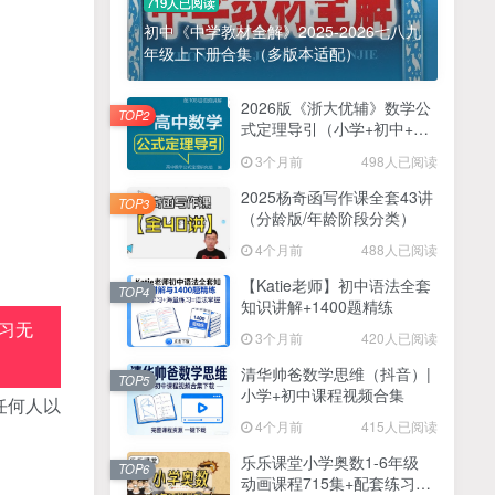
719人已阅读
初中《中学教材全解》2025-2026七八九
年级上下册合集（多版本适配）
2026版《浙大优辅》数学公
TOP2
式定理导引（小学+初中+高
中全套）PDF
3个月前
498人已阅读
2025杨奇函写作课全套43讲
TOP3
（分龄版/年龄阶段分类）
4个月前
488人已阅读
【Katie老师】初中语法全套
TOP4
知识讲解+1400题精练
习无
3个月前
420人已阅读
清华帅爸数学思维（抖音）|
TOP5
小学+初中课程视频合集
任何人以
4个月前
415人已阅读
乐乐课堂小学奥数1-6年级
TOP6
动画课程715集+配套练习册