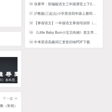
张赛琴：部编版语文三年级课堂上下2册（30节全MP3音频课程），课文详解提升阅读和写作能力培养语文素养
10
沪教版(三起点)小学英语四年级上册同步讲课教学视频(上海教育出版社 40讲)
11
【寒假语文】一年级语文寒假培训班（勤思在线-潘晓琳）
12
《Little Baby Bum小宝贝布姆》英文早教启蒙儿歌动画，全5季共421集视频+配套音频MP3，百度网盘下载！
13
中考英语高频词汇变形归纳PDF下载
14
《高中学科》各科思维导图
学而思【何俞霖数学】 大班升一年级数学勤思班-暑期幼升小数学课程(资源合计13.90GB）百度网盘下载
【乐乐课堂】小学数学同步学1-6年级全套动画课程(人教版) 《乐乐课堂天天练数学》知识点讲解动画视频
下一篇
教（朱韬）