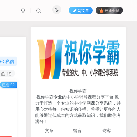
写文章
开通会员
热榜资源
免费分享网赚资讯
TOP1
私信
719人已阅读
19
初中《中学教材全解》2025-2026七八九
已售 22
年级上下册合集（多版本适配）
祝你学霸
祝你学霸专业的中小学辅导课程分享平台 致
2026版《浙大优辅》数学公
力于打造一个专业的中小学网课分享系统，并
TOP2
式定理导引（小学+初中+高
用心对待每一份知识的传播。希望让更多的人
中全套）PDF
能够通过低成本的方式获取知识，我们助你考
3个月前
498人已阅读
满分！
2025杨奇函写作课全套43讲
TOP3
文章
留言 访客
（分龄版/年龄阶段分类）