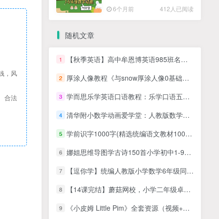
高清PDF
6个月前
412人已阅读
随机文章
【秋季英语】高中牟恩博英语985班名师讲座
1
钱，风
厚涂人像教程《与snow厚涂人像0基础入门》教学视频
2
学而思乐学英语口语教程：乐学口语五级10讲全+讲义文档，MP4视频课程
3
、合法
清华附小数学动画爱学堂：人教版数学动画四年级下册（28课MP4视频完整版）
4
学前识字1000字(精选统编语文教材1000字,主题式串联识字,图形结合,英文与汉字同步学习)
5
娜姐思维导图学古诗150首小学初中1-9年级必背古诗词精讲视频
6
【逗你学】统编人教版小学数学6年级同步学
7
【14课完结】蘑菇网校，小学二年级卓越班（数学秋季班）MP4视频+讲义PDF资料网课
8
《小皮姆 Little Pim》全套资源（视频+音频+PDF）
9