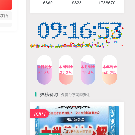
6869 9
323 1
788670
4个月前
488人已阅读
【Katie老师】初中语法全套
TOP4
买订单
知识讲解+1400题精练
3个月前
420人已阅读
清华帅爸数学思维（抖音）|
TOP5
小学+初中课程视频合集
4个月前
415人已阅读
乐乐课堂小学奥数1-6年级
TOP6
今日剩余
本周剩余
本月剩余
本年剩余
动画课程715集+配套练习册
61.3%
37.3%
79.4%
40.2%
高清PDF
6个月前
412人已阅读
热榜资源
免费分享网赚资讯
TOP1