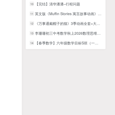
【完结】清华潘潘–行程问题
10
英文版《Muffin Stories 寓言故事动画》全八季共120集，高清视频带英文字幕+音频MP3，百度网盘下载！
11
《万事通戴帽子的猫》3季动画全套+大电影，4-12岁孩子英语学期启蒙必备动画片资源百度网盘下载！
12
李珊珊初三中考数学秋上2026数理思维自主学习·TY·S4期网课视频
13
【春季数学】六年级数学目标S班（一鸣）
14