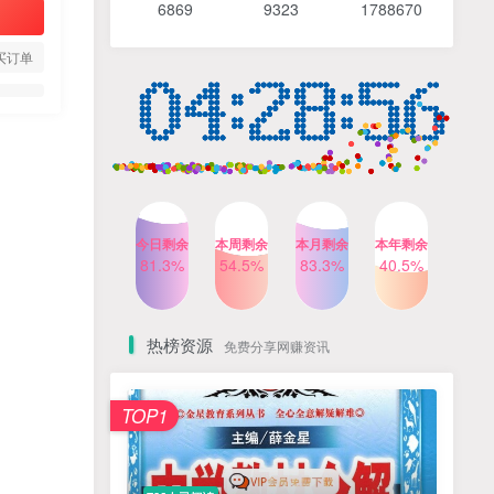
6869 9
323 1
788670
4个月前
483人已阅读
【Katie老师】初中语法全套
TOP4
买订单
知识讲解+1400题精练
3个月前
420人已阅读
清华帅爸数学思维（抖音）|
TOP5
小学+初中课程视频合集
4个月前
415人已阅读
乐乐课堂小学奥数1-6年级
TOP6
今日剩余
本周剩余
本月剩余
本年剩余
动画课程715集+配套练习册
81.3%
54.5%
83.3%
40.5%
高清PDF
6个月前
411人已阅读
热榜资源
免费分享网赚资讯
TOP1