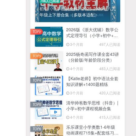
706人已阅读
初中《中学教材全解》2025-2026七八九
年级上下册合集（多版本适配）
2026版《浙大优辅》数学公
TOP2
式定理导引（小学+初中+高
中全套）PDF
3个月前
497人已阅读
2025杨奇函写作课全套43讲
TOP3
（分龄版/年龄阶段分类）
4个月前
483人已阅读
【Katie老师】初中语法全套
TOP4
知识讲解+1400题精练
3个月前
420人已阅读
清华帅爸数学思维（抖音）|
TOP5
小学+初中课程视频合集
4个月前
415人已阅读
乐乐课堂小学奥数1-6年级
TOP6
动画课程715集+配套练习册