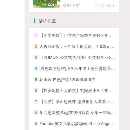
高清PDF
6个月前
411人已阅读
随机文章
【小学奥数】小学六年级数学奥数全年精讲课
1
人教PEP版，三年级上册英语，1-6单元课本单词表+常用语，标准朗读MP3音频文件
2
《KUMON 公文式学习法》公文数学+公文语文+公文英语 全套教材资料(PDF+音频等)
3
[高思数学思维]小学六年级上册竞赛数学同步课程20节完整版 MP4视频
4
韩淑娇 自然拼读1级直播班 6讲
5
【刘安妮博士大语文】刘安妮小学四年级阅读理解实战演练61集视频课程
6
【完结】学而思微课-思维创新大通关（小学一到三年级）低年级数学思维学习课程视频百度网盘下载
7
学而思网校 勤思在线何俞霖 小学一年级数学暑假培训班8课全MP4视频课-百度网盘下载
8
Youtube英文儿歌启蒙动画《Little Angel: Nursery Rhymes & Kids Songs》全396集，1080P高清视频带英文字幕，带音频MP3，百度网盘下载！
9