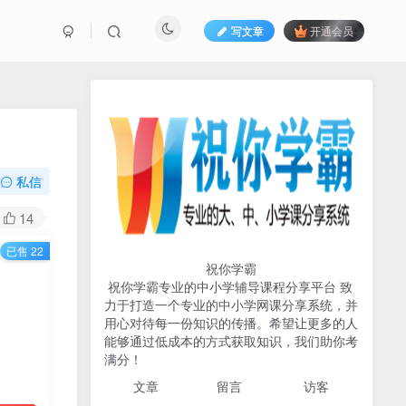
写文章
开通会员
热榜资源
免费分享网赚资讯
TOP1
私信
706人已阅读
14
初中《中学教材全解》2025-2026七八九
已售 22
年级上下册合集（多版本适配）
祝你学霸
祝你学霸专业的中小学辅导课程分享平台 致
2026版《浙大优辅》数学公
力于打造一个专业的中小学网课分享系统，并
TOP2
式定理导引（小学+初中+高
用心对待每一份知识的传播。希望让更多的人
中全套）PDF
能够通过低成本的方式获取知识，我们助你考
3个月前
497人已阅读
满分！
2025杨奇函写作课全套43讲
TOP3
文章
留言 访客
（分龄版/年龄阶段分类）