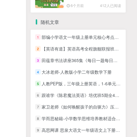
高清PDF
6个月前
412人已阅读
随机文章
部编小学语文一年级上册单元核心考点清单PDF 百度网盘下载
1
【英语有道】英语高考全程旗舰联报班名师讲座
2
田蕴章书法讲座365集《每日一题每日一字》全集书法教程视频
3
大冰老师-人教版小学二年级数学下册
4
人教PEP版，三年级上册英语，1-6单元课本单词表+常用语，标准朗读MP3音频文件
5
跟谁学《陈君魔法英语》培优班5期全40集视频课程
6
家卫老师《如何唤醒孩子的自驱力》压力/动力/惯性/唤醒系统
7
学而思秘籍-小学数学思维培养教材适合小学1+2年级 视频课程+PDF讲义 完结版本百度网盘下载
8
高思网课 思泉大语文一年级语文上下册课本配套学习视频合集百度网盘下载
9