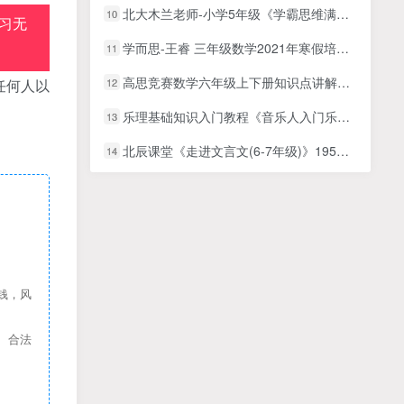
北大木兰老师-小学5年级《学霸思维满分数学》全国通用版
10
习无
学而思-王睿 三年级数学2021年寒假培优勤思在线
11
高思竞赛数学六年级上下册知识点讲解视频课程全集(百度网盘下载 32章)
12
任何人以
乐理基础知识入门教程《音乐人入门乐理通关手册教程》视频
13
北辰课堂《走进文言文(6-7年级)》195篇文言文精讲视频课程资源合计5.82GB
14
钱，风
、合法