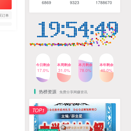
6869 9
323 1
788670
4个月前
489人已阅读
【Katie老师】初中语法全套
TOP4
买订单
知识讲解+1400题精练
3个月前
420人已阅读
清华帅爸数学思维（抖音）|
TOP5
小学+初中课程视频合集
4个月前
415人已阅读
乐乐课堂小学奥数1-6年级
TOP6
今日剩余
本周剩余
本月剩余
本年剩余
动画课程715集+配套练习册
17.0%
31.0%
78.0%
40.0%
高清PDF
6个月前
412人已阅读
热榜资源
免费分享网赚资讯
TOP1