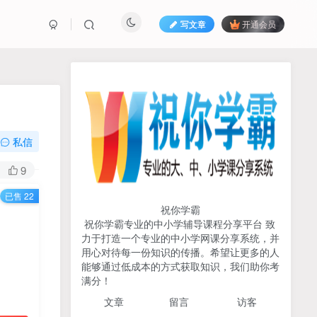
写文章
开通会员
热榜资源
免费分享网赚资讯
TOP1
私信
725人已阅读
9
初中《中学教材全解》2025-2026七八九
已售 22
年级上下册合集（多版本适配）
祝你学霸
祝你学霸专业的中小学辅导课程分享平台 致
2026版《浙大优辅》数学公
力于打造一个专业的中小学网课分享系统，并
TOP2
式定理导引（小学+初中+高
用心对待每一份知识的传播。希望让更多的人
中全套）PDF
能够通过低成本的方式获取知识，我们助你考
3个月前
502人已阅读
满分！
2025杨奇函写作课全套43讲
TOP3
文章
留言 访客
（分龄版/年龄阶段分类）