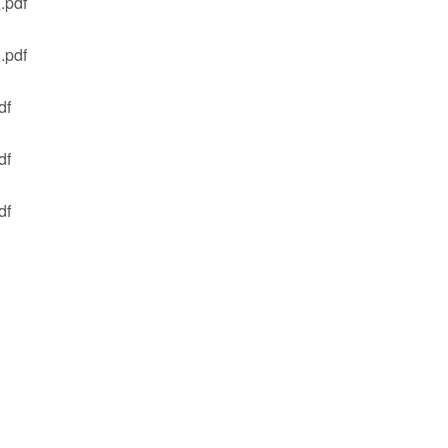
pdf
pdf
f
f
f