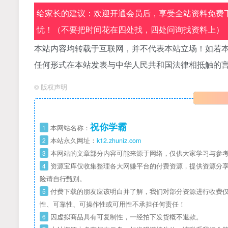
给家长的建议：欢迎开通会员后，享受全站资料免费下
忧！（不要把时间花在四处找，四处问询找资料上）
本站内容均转载于互联网，并不代表本站立场！如若本
任何形式在本站发表与中华人民共和国法律相抵触的
©
版权声明
祝你学霸
1
本网站名称：
2
本站永久网址：
k12.zhuniz.com
3
本网站的文章部分内容可能来源于网络，仅供大家学习与参考
4
资源宝库仅收集整理各大网赚平台的付费资源，提供资源分享
险请自行甄别。
5
付费下载的朋友应该明白并了解，我们对部分资源进行收费仅
性、可靠性、可操作性或可用性不承担任何责任！
6
因虚拟商品具有可复制性，一经拍下发货概不退款。