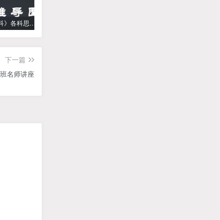
《高中学科》各科思维导图
学而思【何俞霖数学】 大班升一年级数学勤思班-暑期幼升小数学课程(资源合计13.90GB）百度网盘下载
【乐乐课堂】小学数学同步学1-6年级全套动画课程(人教版) 《乐乐课堂天天练数学》知识点讲解动画视频
下一篇
班名师讲座