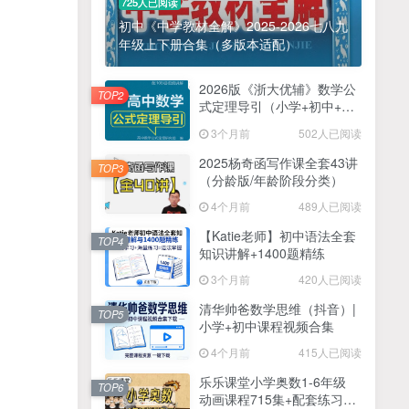
725人已阅读
初中《中学教材全解》2025-2026七八九
年级上下册合集（多版本适配）
2026版《浙大优辅》数学公
TOP2
式定理导引（小学+初中+高
中全套）PDF
3个月前
502人已阅读
2025杨奇函写作课全套43讲
TOP3
（分龄版/年龄阶段分类）
4个月前
489人已阅读
【Katie老师】初中语法全套
TOP4
知识讲解+1400题精练
3个月前
420人已阅读
清华帅爸数学思维（抖音）|
TOP5
小学+初中课程视频合集
4个月前
415人已阅读
乐乐课堂小学奥数1-6年级
TOP6
动画课程715集+配套练习册