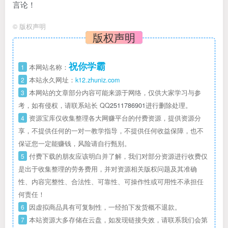
言论！
©
版权声明
版权声明
祝你学霸
1
本网站名称：
2
本站永久网址：
k12.zhuniz.com
3
本网站的文章部分内容可能来源于网络，仅供大家学习与参
考，如有侵权，请联系站长 QQ
2511786901
进行删除处理。
4
资源宝库仅收集整理各大网赚平台的付费资源，提供资源分
享，不提供任何的一对一教学指导，不提供任何收益保障，也不
保证您一定能赚钱，风险请自行甄别。
5
付费下载的朋友应该明白并了解，我们对部分资源进行收费仅
是出于收集整理的劳务费用，并对资源相关版权问题及其准确
性、内容完整性、合法性、可靠性、可操作性或可用性不承担任
何责任！
6
因虚拟商品具有可复制性，一经拍下发货概不退款。
7
本站资源大多存储在云盘，如发现链接失效，请联系我们会第