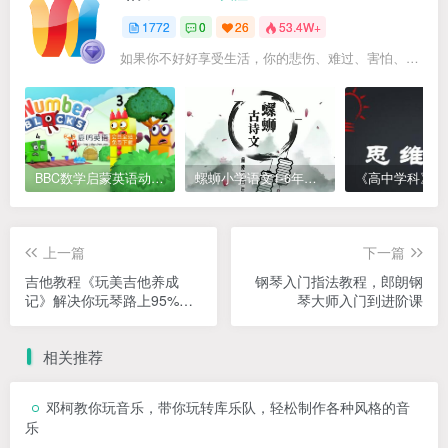
1772
0
26
53.4W+
如果你不好好享受生活，你的悲伤、难过、害怕、羞愧和内疚会代替你享受
BBC数学启蒙英语动画Numberblocks数字积木，全七季共161集，1080P高清视频带英文字幕
螺蛳小学语文1-6年级《小学古诗文》课程视频
上一篇
下一篇
吉他教程《玩美吉他养成
钢琴入门指法教程，郎朗钢
记》解决你玩琴路上95%的
琴大师入门到进阶课
吉他问题
相关推荐
邓柯教你玩音乐，带你玩转库乐队，轻松制作各种风格的音
乐