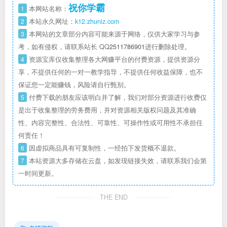
祝你学霸
1
本网站名称：
2
本站永久网址：
k12.zhuniz.com
3
本网站的文章部分内容可能来源于网络，仅供大家学习与参
考，如有侵权，请联系站长 QQ
2511786901
进行删除处理。
4
资源宝库仅收集整理各大网赚平台的付费资源，提供资源分
享，不提供任何的一对一教学指导，不提供任何收益保障，也不
保证您一定能赚钱，风险请自行甄别。
5
付费下载的朋友应该明白并了解，我们对部分资源进行收费仅
是出于收集整理的劳务费用，并对资源相关版权问题及其准确
性、内容完整性、合法性、可靠性、可操作性或可用性不承担任
何责任！
6
因虚拟商品具有可复制性，一经拍下发货概不退款。
7
本站资源大多存储在云盘，如发现链接失效，请联系我们会第
一时间更新。
THE END