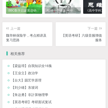
BBC数学启蒙英语动画Numberblocks数字积木，全七季共161集，1080P高清视频带英文字幕
螺蛳小学语文1-6年级《小学古诗文》课程视频
上一篇
下一篇
魏华林保险学，考点精讲及
【英语考研】六级音频增值
复习思路
服务
相关推荐
【梁益堉】自我知识全16集
【王业立】政治学
【台大】园艺学原理
【刘少雄】东坡词
【朱达勇】非計算物理學
【英语考研】考研面试复试