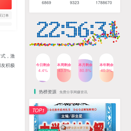
6869 9
323 1
788670
4个月前
487人已阅读
【Katie老师】初中语法全套
TOP4
买订单
知识讲解+1400题精练
3个月前
420人已阅读
清华帅爸数学思维（抖音）|
TOP5
小学+初中课程视频合集
4个月前
415人已阅读
方式，激
乐乐课堂小学奥数1-6年级
TOP6
朋友积极
今日剩余
本周剩余
本月剩余
本年剩余
动画课程715集+配套练习册
4.4%
43.5%
80.8%
40.3%
高清PDF
6个月前
412人已阅读
热榜资源
免费分享网赚资讯
TOP1