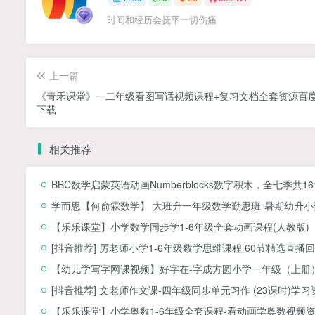
时间和经历会抚平一切伤痛
上一篇
《青禾课堂》一二年级看图写话视频课程+复习文档全套资源百
下载
相关推荐
BBC数学启蒙英语动画Numberblocks数字积木，全七季共1
学而思【何俞霖数学】 大班升一年级数学勤思班-暑期幼升小数
【乐乐课堂】小学数学同步学1-6年级全套动画课程(人教版
[抖音推荐] 厉老师小学1-6年级数学思维课程 60节精选直播回
【幼儿学写字网课视频】好字在-字成方圆小学一年级（上册）
[抖音推荐] 文老师作文课-四年级同步单元习作 (23课时)学习
【乐乐课堂】小学奥数1-6年级全套课程-看动画学奥数视频