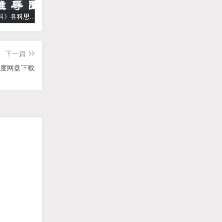
《高中学科》各科思维导图
学而思【何俞霖数学】 大班升一年级数学勤思班-暑期幼升小数学课程(资源合计13.90GB）百度网盘下载
【乐乐课堂】小学数学同步学1-6年级全套动画课程(人教版) 《乐乐课堂天天练数学》知识点讲解动画视频
下一篇
百度网盘下载