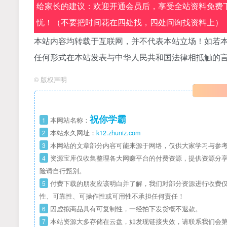
给家长的建议：欢迎开通会员后，享受全站资料免费下
忧！（不要把时间花在四处找，四处问询找资料上）
本站内容均转载于互联网，并不代表本站立场！如若本
任何形式在本站发表与中华人民共和国法律相抵触的
©
版权声明
祝你学霸
1
本网站名称：
2
本站永久网址：
k12.zhuniz.com
3
本网站的文章部分内容可能来源于网络，仅供大家学习与参考
4
资源宝库仅收集整理各大网赚平台的付费资源，提供资源分享
险请自行甄别。
5
付费下载的朋友应该明白并了解，我们对部分资源进行收费仅
性、可靠性、可操作性或可用性不承担任何责任！
6
因虚拟商品具有可复制性，一经拍下发货概不退款。
7
本站资源大多存储在云盘，如发现链接失效，请联系我们会