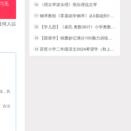
习无
《用古琴讲乐理》用乐理说古琴
10
钢琴教程《零基础学钢琴》从0基础到10级五线谱钢琴
11
任何人以
【学儿思】《崔氏 奥数36计》小学奥数培训课程-MP4视频百度网盘下载，小学数学思维训练视频课
12
【跟谁学】锦囊妙记满分100脑力训练：高效学习法
13
苏哲小学二年级语文2024希望学（秋上·部编版·A+） 网课视频
14
钱，风
、合法