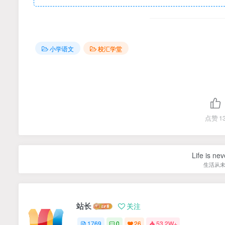
小学语文
校汇学堂
点赞
1
Life is nev
生活从
站长
关注
1769
0
26
53.2W+