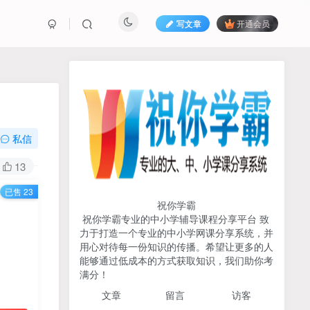
写文章
开通会员
热榜资源
免费分享网赚资讯
TOP1
私信
717人已阅读
13
初中《中学教材全解》2025-2026七八九
已售 23
年级上下册合集（多版本适配）
祝你学霸
祝你学霸专业的中小学辅导课程分享平台 致
2026版《浙大优辅》数学公
力于打造一个专业的中小学网课分享系统，并
TOP2
式定理导引（小学+初中+高
用心对待每一份知识的传播。希望让更多的人
中全套）PDF
能够通过低成本的方式获取知识，我们助你考
3个月前
497人已阅读
满分！
2025杨奇函写作课全套43讲
TOP3
文章
留言 访客
（分龄版/年龄阶段分类）