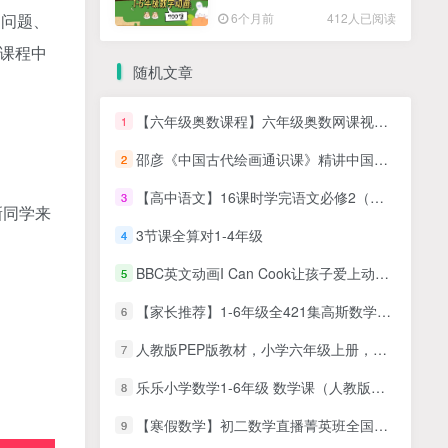
高清PDF
6个月前
412人已阅读
的问题、
套课程中
随机文章
【六年级奥数课程】六年级奥数网课视频资源（竞赛班）【50讲MP4完结】（小学六年级数学网课培训）
1
邵彦《中国古代绘画通识课》精讲中国传统名画
2
【高中语文】16课时学完语文必修2（人教版）全16讲
3
新同学来
3节课全算对1-4年级
4
BBC英文动画I Can Cook让孩子爱上动手做美食，全4季共104集视频
5
【家长推荐】1-6年级全421集高斯数学教材配套动画视频，看动画搞定小学数学疑难点
6
人教版PEP版教材，小学六年级上册，第一学期课本同步视频课程43课时，MP4视频（三年级起点英语）
7
乐乐小学数学1-6年级 数学课（人教版）分上下册，动画视频学习资源
8
【寒假数学】初二数学直播菁英班全国人教（朱韬）
9