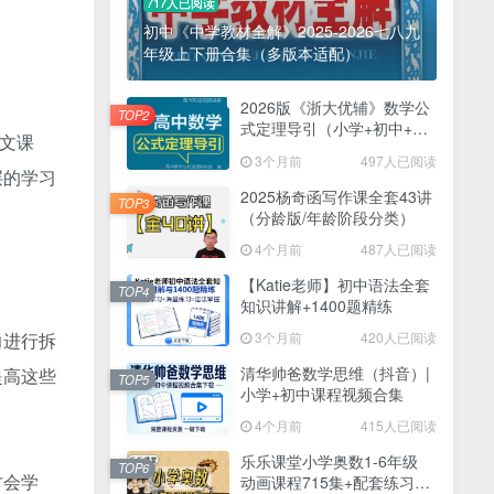
717人已阅读
初中《中学教材全解》2025-2026七八九
年级上下册合集（多版本适配）
2026版《浙大优辅》数学公
TOP2
式定理导引（小学+初中+高
语文课
中全套）PDF
3个月前
497人已阅读
层的学习
2025杨奇函写作课全套43讲
TOP3
（分龄版/年龄阶段分类）
4个月前
487人已阅读
【Katie老师】初中语法全套
TOP4
知识讲解+1400题精练
3个月前
420人已阅读
力进行拆
清华帅爸数学思维（抖音）|
提高这些
TOP5
小学+初中课程视频合集
4个月前
415人已阅读
乐乐课堂小学奥数1-6年级
TOP6
才会学
动画课程715集+配套练习册