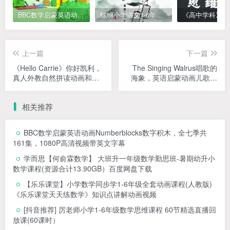
BBC数学启蒙英语动画Numberblocks数字积木，全七季共161集，1080P高清视频带英文字幕
螺蛳小学语文1-6年级《小学古诗文》课程视频
上一篇
下一篇
《Hello Carrie》你好凯利，
The Singing Walrus唱歌的
真人外教自然拼读动画和英
海象，英语启蒙动画儿歌，
语儿歌，全155集，1080P高
总计144集，1080P高清视频
清视频，带配套音频MP3，
带英文字幕
相关推荐
百度网盘下载！
BBC数学启蒙英语动画Numberblocks数字积木，全七季共
161集，1080P高清视频带英文字幕
学而思【何俞霖数学】 大班升一年级数学勤思班-暑期幼升小
数学课程(资源合计13.90GB）百度网盘下载
【乐乐课堂】小学数学同步学1-6年级全套动画课程(人教版)
《乐乐课堂天天练数学》知识点讲解动画视频
[抖音推荐] 厉老师小学1-6年级数学思维课程 60节精选直播回
放课(60课时）