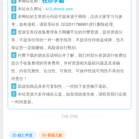
祝你学霸
1
本网站名称：
2
本站永久网址：
k12.zhuniz.com
3
本网站的文章部分内容可能来源于网络，仅供大家学习与参
考，如有侵权，请联系站长 QQ
2511786901
进行删除处理。
4
资源宝库仅收集整理各大网赚平台的付费资源，提供资源分
享，不提供任何的一对一教学指导，不提供任何收益保障，也不
保证您一定能赚钱，风险请自行甄别。
5
付费下载的朋友应该明白并了解，我们对部分资源进行收费仅
是出于收集整理的劳务费用，并对资源相关版权问题及其准确
性、内容完整性、合法性、可靠性、可操作性或可用性不承担任
何责任！
6
因虚拟商品具有可复制性，一经拍下发货概不退款。
7
本站资源大多存储在云盘，如发现链接失效，请联系我们会第
一时间更新。
THE END
校汇学堂
英语儿歌