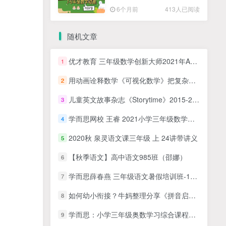
高清PDF
6个月前
413人已阅读
随机文章
优才教育 三年级数学创新大师2021年A+秋季班
1
用动画诠释数学《可视化数学》把复杂的数学公式或者几何简单的动画清晰的展示出来w
2
儿童英文故事杂志《Storytime》2015-2024年全套合集，适合4-9岁
3
学而思网校 王睿 2021小学三年级数学暑假培训班
4
2020秋 泉灵语文课三年级 上 24讲带讲义
5
【秋季语文】高中语文985班（邵娜）
6
学而思薛春燕 三年级语文暑假培训班-10节课完整版MP4视频
7
如何幼小衔接？牛妈整理分享《拼音启蒙篇》《英语启蒙篇》《数学启蒙篇》三合一资料包百度网盘下载
8
学而思：小学三年级奥数学习综合课程合集（春季班+暑假班+寒假班+秋季班）完整版MP4视频课
9