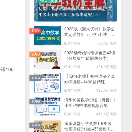
731人已阅读
初中《中学教材全解》2025-2026七八九
年级上下册合集（多版本适配）
2026版《浙大优辅》数学公
TOP2
式定理导引（小学+初中+高
中全套）PDF
3个月前
502人已阅读
2025杨奇函写作课全套43讲
TOP3
（分龄版/年龄阶段分类）
4个月前
491人已阅读
100
【Katie老师】初中语法全套
TOP4
知识讲解+1400题精练
3个月前
420人已阅读
清华帅爸数学思维（抖音）|
TOP5
小学+初中课程视频合集
4个月前
416人已阅读
乐乐课堂小学奥数1-6年级
TOP6
动画课程715集+配套练习册