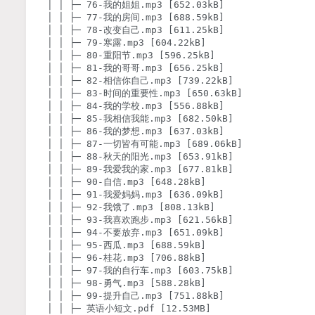
│ │ ├─ 76-我的姐姐.mp3 [652.03kB]

│ │ ├─ 77-我的房间.mp3 [688.59kB]

│ │ ├─ 78-改变自己.mp3 [611.25kB]

│ │ ├─ 79-寒露.mp3 [604.22kB]

│ │ ├─ 80-重阳节.mp3 [596.25kB]

│ │ ├─ 81-我的哥哥.mp3 [656.25kB]

│ │ ├─ 82-相信你自己.mp3 [739.22kB]

│ │ ├─ 83-时间的重要性.mp3 [650.63kB]

│ │ ├─ 84-我的学校.mp3 [556.88kB]

│ │ ├─ 85-我相信我能.mp3 [682.50kB]

│ │ ├─ 86-我的梦想.mp3 [637.03kB]

│ │ ├─ 87-一切皆有可能.mp3 [689.06kB]

│ │ ├─ 88-秋天的阳光.mp3 [653.91kB]

│ │ ├─ 89-我爱我的家.mp3 [677.81kB]

│ │ ├─ 90-自信.mp3 [648.28kB]

│ │ ├─ 91-我爱妈妈.mp3 [636.09kB]

│ │ ├─ 92-我饿了.mp3 [808.13kB]

│ │ ├─ 93-我喜欢跑步.mp3 [621.56kB]

│ │ ├─ 94-不要放弃.mp3 [651.09kB]

│ │ ├─ 95-西瓜.mp3 [688.59kB]

│ │ ├─ 96-桂花.mp3 [706.88kB]

│ │ ├─ 97-我的自行车.mp3 [603.75kB]

│ │ ├─ 98-勇气.mp3 [588.28kB]

│ │ ├─ 99-提升自己.mp3 [751.88kB]

│ │ ├─ 英语小短文.pdf [12.53MB]
