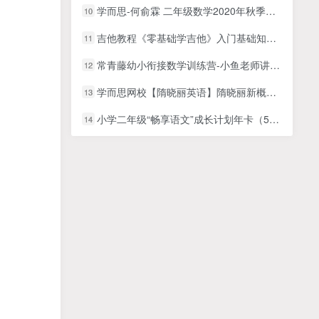
学而思-何俞霖 二年级数学2020年秋季培优勤思班
10
吉他教程《零基础学吉他》入门基础知识教学视频
11
常青藤幼小衔接数学训练营-小鱼老师讲解数学幼升小学习知识点48课时百度网盘下载
12
学而思网校【隋晓丽英语】隋晓丽新概念英语之直击中考课堂
13
小学二年级“畅享语文”成长计划年卡（5—8级）【44讲】MP4视频百度网盘下载，学而思网校出品
14