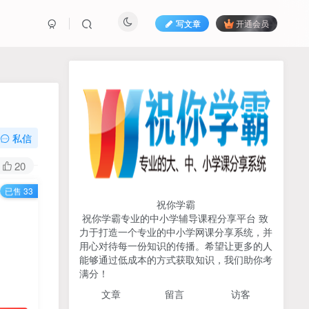
写文章
开通会员
热榜资源
免费分享网赚资讯
TOP1
私信
731人已阅读
20
初中《中学教材全解》2025-2026七八九
已售 33
年级上下册合集（多版本适配）
祝你学霸
祝你学霸专业的中小学辅导课程分享平台 致
2026版《浙大优辅》数学公
力于打造一个专业的中小学网课分享系统，并
TOP2
式定理导引（小学+初中+高
用心对待每一份知识的传播。希望让更多的人
中全套）PDF
能够通过低成本的方式获取知识，我们助你考
3个月前
502人已阅读
满分！
2025杨奇函写作课全套43讲
TOP3
文章
留言 访客
（分龄版/年龄阶段分类）