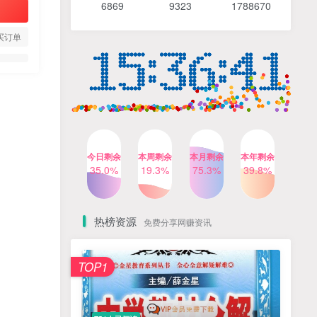
6869 9
323 1
788670
4个月前
491人已阅读
【Katie老师】初中语法全套
TOP4
买订单
知识讲解+1400题精练
3个月前
420人已阅读
清华帅爸数学思维（抖音）|
TOP5
小学+初中课程视频合集
4个月前
416人已阅读
乐乐课堂小学奥数1-6年级
TOP6
今日剩余
本周剩余
本月剩余
本年剩余
动画课程715集+配套练习册
35.0%
19.3%
75.3%
39.8%
高清PDF
6个月前
413人已阅读
热榜资源
免费分享网赚资讯
TOP1