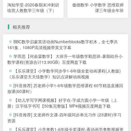
淘知学堂-2020春期末冲刺训
傲德数学 小学数学 思维双师
练营人教数学三年级（下）
课三年级全年班
相关推荐
BBC数学启蒙英语动画Numberblocks数字积木，全七季共
161集，1080P高清视频带英文字幕
学而思【何俞霖数学】 大班升一年级数学勤思班-暑期幼升小
数学课程(资源合计13.90GB）百度网盘下载
【乐乐课堂】小学数学同步学1-6年级全套动画课程(人教版)
《乐乐课堂天天练数学》知识点讲解动画视频
[抖音推荐] 厉老师小学1-6年级数学思维课程 60节精选直播回
放课(60课时）
【幼儿学写字网课视频】好字在-字成方圆小学一年级（上
册）汉字练字书写【50集完整版】MP4视频百度网盘下载
[抖音推荐] 文老师作文课-四年级同步单元习作 (23课时)学习
资源
【乐乐课堂】小学奥数1-6年级全套课程-看动画学奥数视频资