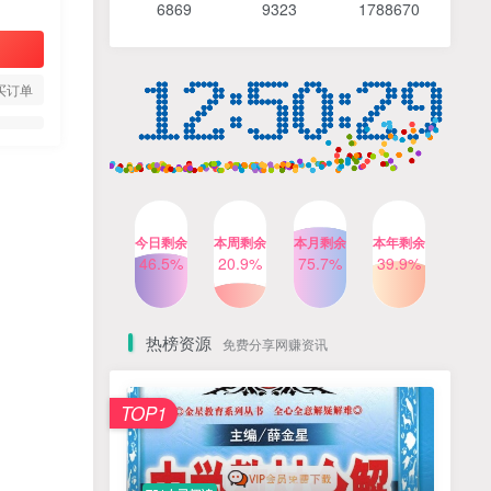
6869 9
323 1
788670
4个月前
491人已阅读
【Katie老师】初中语法全套
TOP4
知识讲解+1400题精练
买订单
3个月前
420人已阅读
清华帅爸数学思维（抖音）|
TOP5
小学+初中课程视频合集
4个月前
416人已阅读
乐乐课堂小学奥数1-6年级
TOP6
今日剩余
本周剩余
本月剩余
本年剩余
动画课程715集+配套练习册
46.5%
20.9%
75.7%
39.9%
高清PDF
6个月前
412人已阅读
热榜资源
免费分享网赚资讯
TOP1