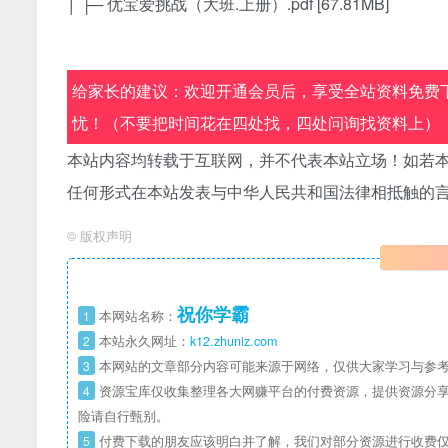
│ ├─ 优宝爱挑战（大班.上册）.pdf [67.81MB]
给家长的建议：欢迎开通会员后，享受全站资料免费下
忧！（不要把时间花在四处找，四处问询找资料上）
本站内容均转载于互联网，并不代表本站立场！如若本
任何形式在本站发表与中华人民共和国法律相抵触的
©
版权声明
祝你学霸
1
本网站名称：
2
本站永久网址：
k12.zhuniz.com
3
本网站的文章部分内容可能来源于网络，仅供大家学习与参考
4
资源宝库仅收集整理各大网赚平台的付费资源，提供资源分享
险请自行甄别。
5
付费下载的朋友应该明白并了解，我们对部分资源进行收费仅