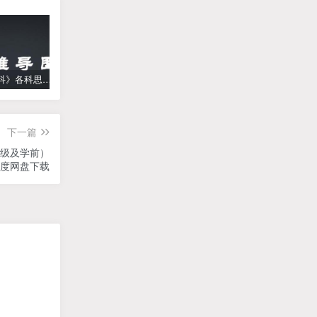
《高中学科》各科思维导图
学而思【何俞霖数学】 大班升一年级数学勤思班-暑期幼升小数学课程(资源合计13.90GB）百度网盘下载
【乐乐课堂】小学数学同步学1-6年级全套动画课程(人教版) 《乐乐课堂天天练数学》知识点讲解动画视频
下一篇
年级及学前）
）百度网盘下载