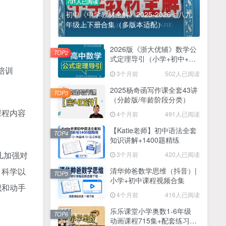
731人已阅读
初中《中学教材全解》2025-2026七八九
年级上下册合集（多版本适配）
2026版《浙大优辅》数学公
TOP2
式定理导引（小学+初中+高
中全套）PDF
培训
3个月前
502人已阅读
2025杨奇函写作课全套43讲
TOP3
（分龄版/年龄阶段分类）
课程内容
4个月前
491人已阅读
【Katie老师】初中语法全套
TOP4
知识讲解+1400题精练
儿加强对
3个月前
420人已阅读
清华帅爸数学思维（抖音）|
、科学以
TOP5
小学+初中课程视频合集
识和动手
4个月前
416人已阅读
乐乐课堂小学奥数1-6年级
TOP6
动画课程715集+配套练习册