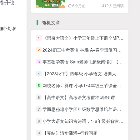
提升他
高清PDF
6个月前
412人已阅读
随机文章
同时也培
《思泉大语文》小学三年级上下册全MP4视频+ PDF讲义课程，（可在线试看）
1
2024初三中考英语 林淼 A+春季班复习视频课程+课堂配套笔记电子版文档
2
零基础学英语 Sam老师【超级阅读】【40集】，听故事，看动画学英语，阅读英语绘本！
3
【2023秋下】四年级 小学语文 培训大语文
4
网校名师计算课 小学1~4年级三节课全算对
5
【高中语文】高考语文考前冲刺全5讲
6
学而思秘籍小学四年级数学思维培养课程7级
7
小学大语文知识古诗词，1-6年级必背古诗75首（原文+mp3音频）百度网盘下载
8
【完结】清华潘潘–行程问题
9