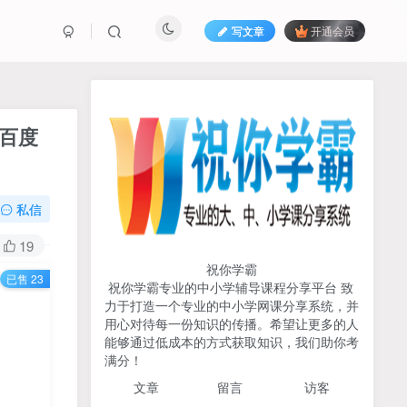
写文章
开通会员
热榜资源
免费分享网赚资讯
）百度
TOP1
私信
731人已阅读
初中《中学教材全解》2025-2026七八九
19
年级上下册合集（多版本适配）
祝你学霸
已售 23
祝你学霸专业的中小学辅导课程分享平台 致
2026版《浙大优辅》数学公
力于打造一个专业的中小学网课分享系统，并
TOP2
式定理导引（小学+初中+高
用心对待每一份知识的传播。希望让更多的人
中全套）PDF
能够通过低成本的方式获取知识，我们助你考
3个月前
502人已阅读
满分！
2025杨奇函写作课全套43讲
TOP3
文章
留言 访客
（分龄版/年龄阶段分类）