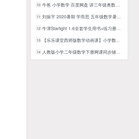
牛爸 小学数学 百度网盘 讲三年级奥数视频教程
10
刘振宇 2020暑期 学而思 五年级数学暑期创新班，15讲MP4视频课程，PDF讲义，
11
牛津Starlight 1-6全套学生用书+练习册，小学英语教材
12
【乐乐课堂西师版数学动画课】小学数学同步学1-6年级全套动画课程(西师版)
13
人教版小学二年级数学下册网课同步辅导讲课教学视频全集(学费全免网 43讲)
14