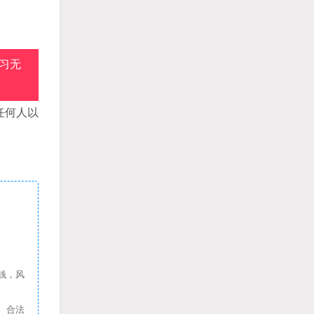
习无
任何人以
钱，风
、合法