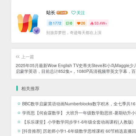
站长
关注
1772
0
26
53.4W+
别放弃梦想，奇迹每天都在上演
上一篇
2025年05月最新Wow English TV史蒂夫Steve和小鸟Maggie
启蒙学英语，目前总计852集+，1080P高清视频带英文字幕，
盘下载！
相关推荐
BBC数学启蒙英语动画Numberblocks数字积木，全七季共1
学而思【何俞霖数学】 大班升一年级数学勤思班-暑期幼升小数
【乐乐课堂】小学数学同步学1-6年级全套动画课程(人教版
[抖音推荐] 厉老师小学1-6年级数学思维课程 60节精选直播回