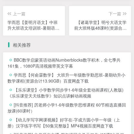
上一篇
下一篇
学而思【姜明月语文】中班
【诸葛学堂】明兮大语文学
升大班语文培训班-暑期语文
前大班终版48课时(资源合计
早教学习(资源合计
42.92GB）百度网盘下载
11.18GB）百度网盘下载
相关推荐
BBC数学启蒙英语动画Numberblocks数字积木，全七季共
161集，1080P高清视频带英文字幕
学而思【何俞霖数学】 大班升一年级数学勤思班-暑期幼升小
数学课程(资源合计13.90GB）百度网盘下载
【乐乐课堂】小学数学同步学1-6年级全套动画课程(人教版)
《乐乐课堂天天练数学》知识点讲解动画视频
[抖音推荐] 厉老师小学1-6年级数学思维课程 60节精选直播回
放课(60课时）
【幼儿学写字网课视频】好字在-字成方圆小学一年级（上
册）汉字练字书写【50集完整版】MP4视频百度网盘下载